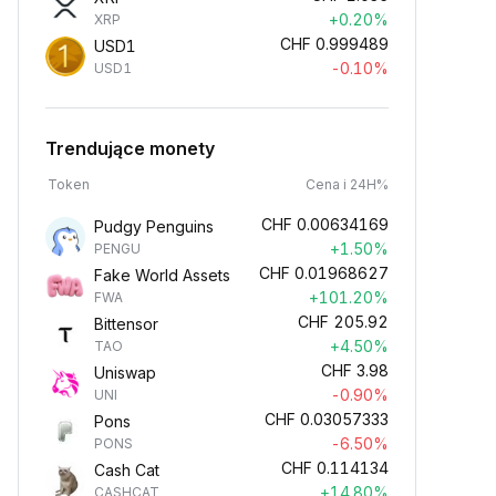
+0.20%
XRP
CHF
0.999489
USD1
-0.10%
USD1
Trendujące monety
Token
Cena i 24H%
CHF
0.00634169
Pudgy Penguins
+1.50%
PENGU
CHF
0.01968627
Fake World Assets
+101.20%
FWA
CHF
205.92
Bittensor
+4.50%
TAO
CHF
3.98
Uniswap
-0.90%
UNI
CHF
0.03057333
Pons
-6.50%
PONS
CHF
0.114134
Cash Cat
+14.80%
CASHCAT