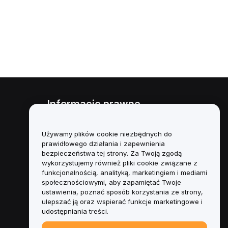
Informacje prawne
Polityka dotycząca konfliktu
interesów
Używamy plików cookie niezbędnych do
prawidłowego działania i zapewnienia
Podsumowanie polityki
bezpieczeństwa tej strony. Za Twoją zgodą
powiernictwa i zarządzania
wykorzystujemy również pliki cookie związane z
funkcjonalnością, analityką, marketingiem i mediami
Informacje ESG
społecznościowymi, aby zapamiętać Twoje
ustawienia, poznać sposób korzystania ze strony,
Biuletyny informacyjne
ulepszać ją oraz wspierać funkcje marketingowe i
kryptoaktywów
udostępniania treści.