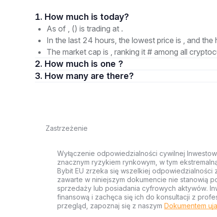
1. How much is today?
As of , () is trading at .
In the last 24 hours, the lowest price is , and the 
The market cap is , ranking it # among all cryptoc
2. How much is one ?
3. How many are there?
Zastrzeżenie
Wyłączenie odpowiedzialności cywilnej Inwestow
znacznym ryzykiem rynkowym, w tym ekstremalną z
Bybit EU zrzeka się wszelkiej odpowiedzialności 
zawarte w niniejszym dokumencie nie stanowią po
sprzedaży lub posiadania cyfrowych aktywów. Inw
finansową i zachęca się ich do konsultacji z pr
przegląd, zapoznaj się z naszym
Dokumentem uja