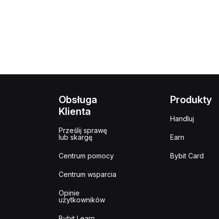
Obsługa
Produkty
Klienta
Handluj
Prześlij sprawę
lub skargę
Earn
Centrum pomocy
Bybit Card
Centrum wsparcia
Opinie
użytkowników
Bybit Learn