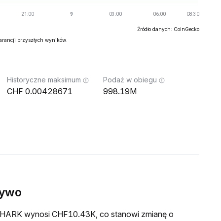
Źródło danych: CoinGecko
warancji przyszłych wyników.
Historyczne maksimum
Podaż w obiegu
0.00428671
998.19M
żywo
a SHARK wynosi CHF10.43K, co stanowi zmianę o