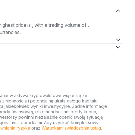
highest price is , with a trading volume of .
urrencies.
anie w aktywa kryptowalutowe wiąże się ze
miennością i potencjalną utratą całego kapitału.
za jakiekolwiek wyniki inwestycyjne. Żadne informacje
rady finansowej, rekomendacji ani oferty kupna,
estorzy powinni niezależnie ocenić swoją sytuację
ofesjonalnymi doradcami. Aby uzyskać kompleksowy
wnienia ryzyka
oraz
Warunkami świadczenia usług
.