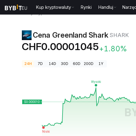
Kup kryptowaluty
Rynki
Handluj
Narzęd
Ceny kryptowalut
Cena Greenland Shark SHARK
Cena Greenland Shark
SHARK
CHF0.00001045
+1.80%
24H
7D
14D
30D
60D
200D
1Y