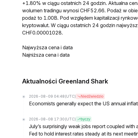
+1.80% w ciągu ostatnich 24 godzin. Aktualna 
wolumen tradingu wynosi CHF52.66. Podaż w obi
podaż to 1.00B. Pod względem kapitalizacji rynko
kryptowalut. W ciągu ostatnich 24 godzin najwyż
CHF0.00001028.
Najwyższa cena i data
Najniższa cena i data
Aktualności Greenland Shark
2026-08-09 04:48
(UTC)
Niedźwiedzio
Economists generally expect the US annual inflatio
2026-08-08 17:30
(UTC)
byczy
July’s surprisingly weak jobs report coupled with 
Fed to hold interest rates steady at its next m