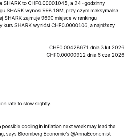
cena SHARK to CHF0.00001045, a 24-godzinny
egu SHARK wynosi 998.19M, przy czym maksymalna
wej SHARK zajmuje 9690 miejsce w rankingu
szy kurs SHARK wyniósł CHF0.0000106, a najniższy
CHF0.00428671 dnia 3 lut 2026
CHF0.00000912 dnia 6 cze 2026
n rate to slow slightly.
a possible cooling in inflation next week may lead the
eeting, says Bloomberg Economic’s @AnnaEconomist