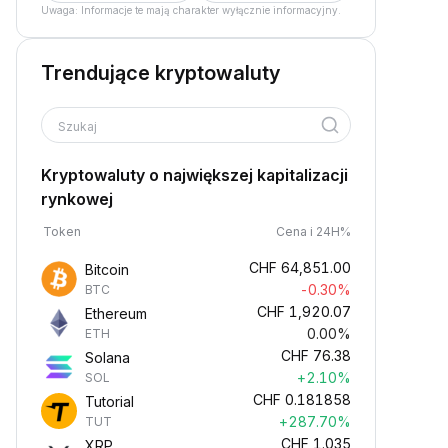
Uwaga: Informacje te mają charakter wyłącznie informacyjny.
Trendujące kryptowaluty
Szukaj
Kryptowaluty o największej kapitalizacji
rynkowej
Token
Cena i 24H%
CHF
64,851.00
Bitcoin
-0.30%
BTC
CHF
1,920.07
Ethereum
0.00%
ETH
CHF
76.38
Solana
+2.10%
SOL
CHF
0.181858
Tutorial
+287.70%
TUT
CHF
1.035
XRP