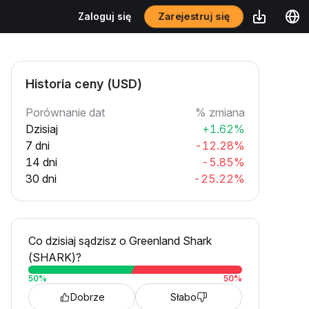
Zarejestruj się
Zaloguj się
Historia ceny (USD)
Porównanie dat
% zmiana
Dzisiaj
+1.62%
7 dni
-12.28%
14 dni
-5.85%
30 dni
-25.22%
Co dzisiaj sądzisz o Greenland Shark
(SHARK)?
50
%
50
%
Dobrze
Słabo