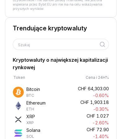
użytkowników i nie stanowi porady finansowej. Nie jest ona
wspierana przez Bybit EU ani nie ma na celu wskazywania
przyszłych wyników.
Trendujące kryptowaluty
Szukaj
Kryptowaluty o największej kapitalizacji
rynkowej
Token
Cena i 24H%
CHF
64,303.00
Bitcoin
-0.60%
BTC
CHF
1,903.18
Ethereum
-0.30%
ETH
CHF
1.027
XRP
-2.60%
XRP
CHF
72.90
Solana
-1.40%
SOL