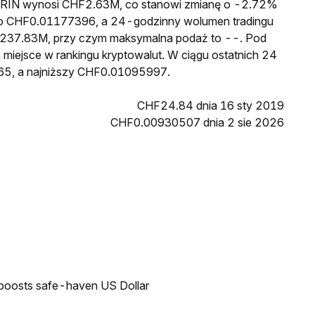
a GRIN wynosi CHF2.63M, co stanowi zmianę o -2.72%
 to CHF0.01177396, a 24-godzinny wolumen tradingu
237.83M, przy czym maksymalna podaż to --. Pod
 miejsce w rankingu kryptowalut. W ciągu ostatnich 24
65, a najniższy CHF0.01095997.
CHF24.84 dnia 16 sty 2019
CHF0.00930507 dnia 2 sie 2026
 boosts safe-haven US Dollar