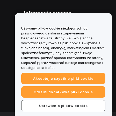
Informacje prawne
Polityka dotycząca konfliktu
interesów
Używamy plików cookie niezbędnych do
prawidłowego działania i zapewnienia
Podsumowanie polityki
bezpieczeństwa tej strony. Za Twoją zgodą
powiernictwa i zarządzania
wykorzystujemy również pliki cookie związane z
funkcjonalnością, analityką, marketingiem i mediami
Informacje ESG
społecznościowymi, aby zapamiętać Twoje
ustawienia, poznać sposób korzystania ze strony,
Biuletyny informacyjne
ulepszać ją oraz wspierać funkcje marketingowe i
kryptoaktywów
udostępniania treści.
Akceptuj wszystkie pliki cookie
Odrzuć dodatkowe pliki cookie
Ustawienia plików cookie