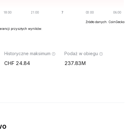
Źródło danych: CoinGecko
warancji przyszłych wyników.
Historyczne maksimum
Podaż w obiegu
24.84
237.83M
wo