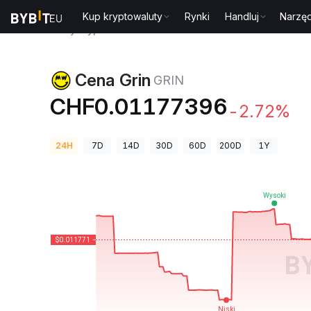
Kup kryptowaluty
Rynki
Handluj
Narzęd
Ceny kryptowalut
Cena Grin GRIN
Cena Grin
GRIN
CHF0.01177396
-2.72%
24H
7D
14D
30D
60D
200D
1Y