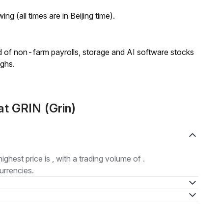
ng (all times are in Beijing time).
 of non-farm payrolls, storage and AI software stocks
ighs.
t GRIN (Grin)
highest price is , with a trading volume of .
urrencies.