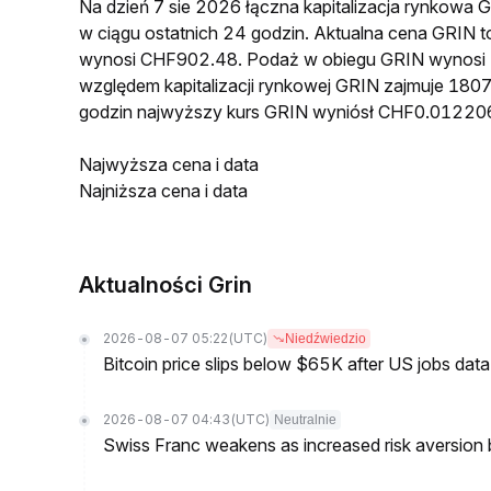
Na dzień 7 sie 2026 łączna kapitalizacja rynkow
w ciągu ostatnich 24 godzin. Aktualna cena GRIN
wynosi CHF902.48. Podaż w obiegu GRIN wynosi 
względem kapitalizacji rynkowej GRIN zajmuje 1807
godzin najwyższy kurs GRIN wyniósł CHF0.01220
Najwyższa cena i data
Najniższa cena i data
Aktualności Grin
2026-08-07 05:22
(UTC)
Niedźwiedzio
Bitcoin price slips below $65K after US jobs data
2026-08-07 04:43
(UTC)
Neutralnie
Swiss Franc weakens as increased risk aversion