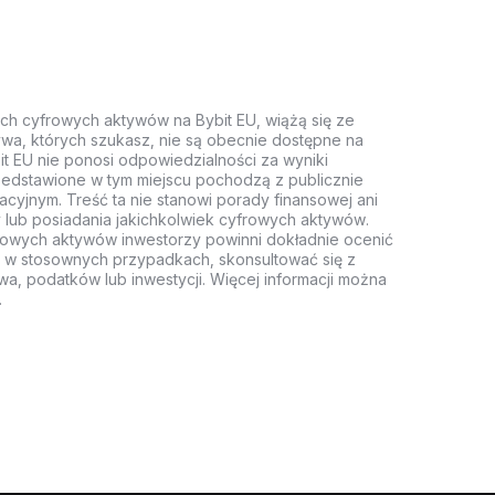
ych cyfrowych aktywów na Bybit EU, wiążą się ze
wa, których szukasz, nie są obecnie dostępne na
it EU nie ponosi odpowiedzialności za wyniki
rzedstawione w tym miejscu pochodzą z publicznie
acyjnym. Treść ta nie stanowi porady finansowej ani
 lub posiadania jakichkolwiek cyfrowych aktywów.
rowych aktywów inwestorzy powinni dokładnie ocenić
z, w stosownych przypadkach, skonsultować się z
wa, podatków lub inwestycji. Więcej informacji można
.