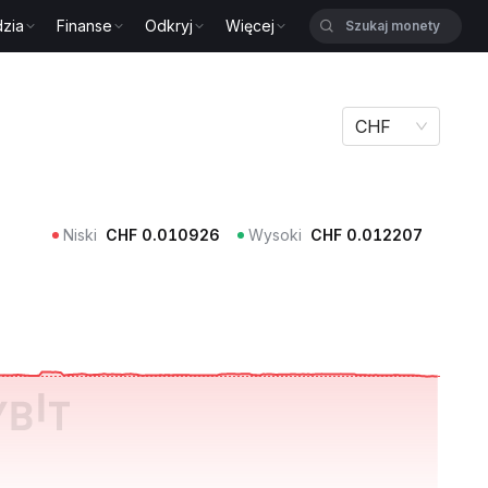
zia
Finanse
Odkryj
Więcej
CHF
Niski
CHF
0.010926
Wysoki
CHF
0.012207