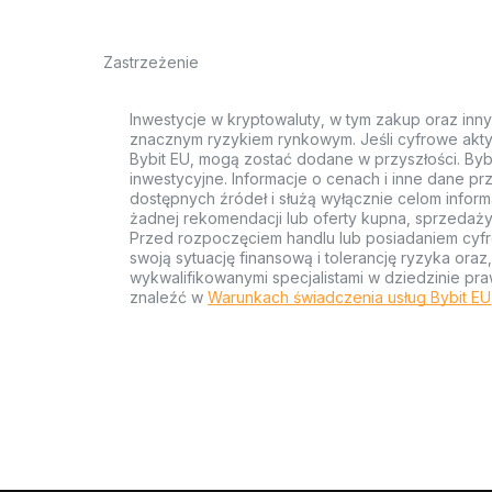
Zastrzeżenie
Inwestycje w kryptowaluty, w tym zakup oraz inn
znacznym ryzykiem rynkowym. Jeśli cyfrowe akty
Bybit EU, mogą zostać dodane w przyszłości. Byb
inwestycyjne. Informacje o cenach i inne dane p
dostępnych źródeł i służą wyłącznie celom inform
żadnej rekomendacji lub oferty kupna, sprzedaży
Przed rozpoczęciem handlu lub posiadaniem cyf
swoją sytuację finansową i tolerancję ryzyka ora
wykwalifikowanymi specjalistami w dziedzinie pra
znaleźć w
Warunkach świadczenia usług Bybit EU