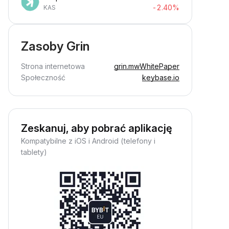
-2.40%
KAS
Zasoby Grin
Strona internetowa
grin.mw
WhitePaper
Społeczność
keybase.io
Zeskanuj, aby pobrać aplikację
Kompatybilne z iOS i Android (telefony i
tablety)