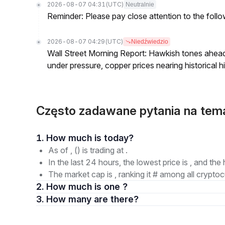
2026-08-07 04:31
(UTC)
Neutralnie
Reminder: Please pay close attention to the followi
2026-08-07 04:29
(UTC)
Niedźwiedzio
Wall Street Morning Report: Hawkish tones ahead
under pressure, copper prices nearing historical h
Często zadawane pytania na tema
1. How much is today?
As of , () is trading at .
In the last 24 hours, the lowest price is , and the 
The market cap is , ranking it # among all cryptoc
2. How much is one ?
3. How many are there?