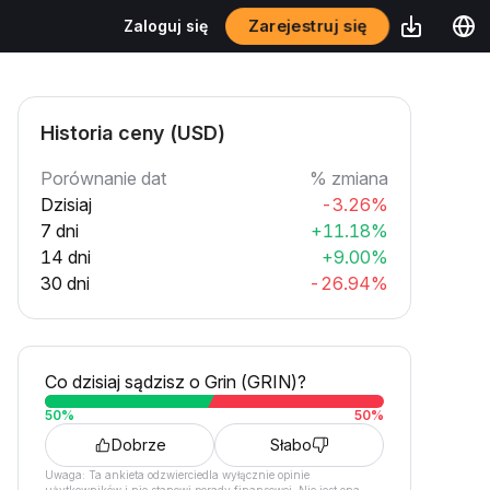
Zarejestruj się
Zaloguj się
Historia ceny (USD)
Porównanie dat
% zmiana
Dzisiaj
-3.26%
7 dni
+11.18%
14 dni
+9.00%
30 dni
-26.94%
Co dzisiaj sądzisz o Grin (GRIN)?
50
%
50
%
Dobrze
Słabo
Uwaga: Ta ankieta odzwierciedla wyłącznie opinie