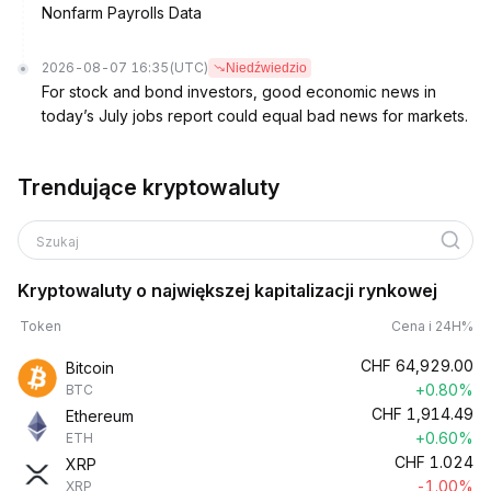
Nonfarm Payrolls Data
2026-08-07 16:35
(UTC)
Niedźwiedzio
For stock and bond investors, good economic news in
today’s July jobs report could equal bad news for markets.
Trendujące kryptowaluty
Szukaj
Kryptowaluty o największej kapitalizacji rynkowej
Token
Cena i 24H%
CHF
64,929.00
Bitcoin
+0.80%
BTC
CHF
1,914.49
Ethereum
+0.60%
ETH
CHF
1.024
XRP
-1.00%
XRP