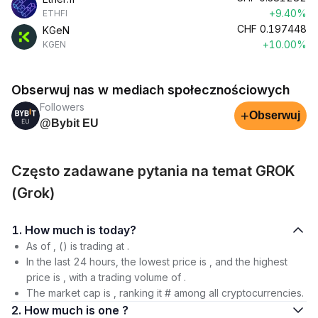
+9.40%
ETHFI
CHF
0.197448
KGeN
+10.00%
KGEN
Obserwuj nas w mediach społecznościowych
Followers
+
Obserwuj
@Bybit EU
Często zadawane pytania na temat GROK
(Grok)
1. How much is today?
As of , () is trading at .
In the last 24 hours, the lowest price is , and the highest
price is , with a trading volume of .
The market cap is , ranking it # among all cryptocurrencies.
2. How much is one ?