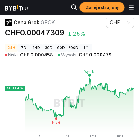
Zarejestruj się
Ceny kryptowalut
Cena Grok GROK
Cena Grok
GROK
CHF
CHF0.00047309
+1.25%
24H
7D
14D
30D
60D
200D
1Y
Niski
CHF
0.000458
Wysoki
CHF
0.000479