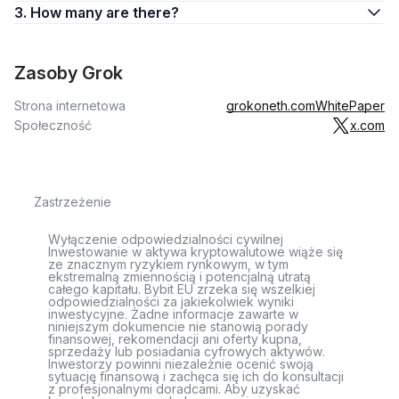
3. How many are there?
Zasoby Grok
Strona internetowa
grokoneth.com
WhitePaper
Społeczność
x.com
Zastrzeżenie
Wyłączenie odpowiedzialności cywilnej
Inwestowanie w aktywa kryptowalutowe wiąże się
ze znacznym ryzykiem rynkowym, w tym
ekstremalną zmiennością i potencjalną utratą
całego kapitału. Bybit EU zrzeka się wszelkiej
odpowiedzialności za jakiekolwiek wyniki
inwestycyjne. Żadne informacje zawarte w
niniejszym dokumencie nie stanowią porady
finansowej, rekomendacji ani oferty kupna,
sprzedaży lub posiadania cyfrowych aktywów.
Inwestorzy powinni niezależnie ocenić swoją
sytuację finansową i zachęca się ich do konsultacji
z profesjonalnymi doradcami. Aby uzyskać