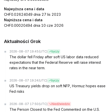
Najwyższa cena i data
CHF0.02624049 dnia 27 lis 2023
Najniższa cena i data
CHF0.00020494 dnia 10 cze 2026
Aktualności Grok
2026-08-07 19:45
(UTC)
byczy
The dollar fell Friday after soft US labor data reduced
expectations that the Federal Reserve will raise interest
rates in the near term.
2026-08-07 19:24
(UTC)
byczy
US Treasury yields drop on soft NFP, Hormuz hopes ease
Fed risks
2026-08-07 17:50
(UTC)
Niedźwiedzio
The Person Closest to the Fed Commented on the U.S.