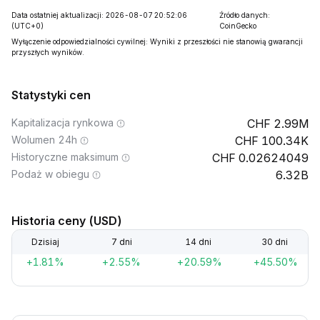
Data ostatniej aktualizacji: 2026-08-07 20:52:06
Źródło danych:
(UTC+0)
CoinGecko
Wyłączenie odpowiedzialności cywilnej: Wyniki z przeszłości nie stanowią gwarancji
przyszłych wyników.
Statystyki cen
Kapitalizacja rynkowa
2.99M
Wolumen 24h
100.34K
Historyczne maksimum
0.02624049
Podaż w obiegu
6.32B
Historia ceny (USD)
Dzisiaj
7 dni
14 dni
30 dni
+1.81%
+2.55%
+20.59%
+45.50%