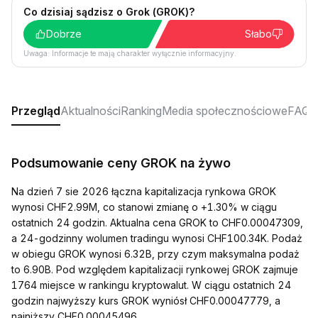
Co dzisiaj sądzisz o Grok (GROK)?
Dobrze
Słabo
Uwaga: Informacje te mają charakter wyłącznie informacyjny.
Przegląd
Aktualności
Ranking
Media społecznościowe
FAQ
Podsumowanie ceny GROK na żywo
Na dzień 7 sie 2026 łączna kapitalizacja rynkowa GROK
wynosi CHF2.99M, co stanowi zmianę o +1.30% w ciągu
ostatnich 24 godzin. Aktualna cena GROK to CHF0.00047309,
a 24-godzinny wolumen tradingu wynosi CHF100.34K. Podaż
w obiegu GROK wynosi 6.32B, przy czym maksymalna podaż
to 6.90B. Pod względem kapitalizacji rynkowej GROK zajmuje
1764 miejsce w rankingu kryptowalut. W ciągu ostatnich 24
godzin najwyższy kurs GROK wyniósł CHF0.00047779, a
najniższy CHF0.00045496.