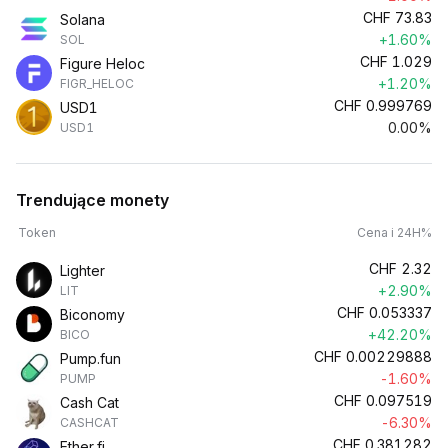
CHF
73.83
Solana
+1.60%
SOL
CHF
1.029
Figure Heloc
+1.20%
FIGR_HELOC
CHF
0.999769
USD1
0.00%
USD1
Trendujące monety
Token
Cena i 24H%
CHF
2.32
Lighter
+2.90%
LIT
CHF
0.053337
Biconomy
+42.20%
BICO
CHF
0.00229888
Pump.fun
-1.60%
PUMP
CHF
0.097519
Cash Cat
-6.30%
CASHCAT
CHF
0.381282
Ether.fi