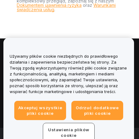
kompleksowy przegląd, zapoznaj się z naszym
Dokumentem ujawnienia ryzyka
oraz
Warunkami
świadczenia usług
.
Informacje
Używamy plików cookie niezbędnych do prawidłowego
działania i zapewnienia bezpieczeństwa tej strony. Za
Usługi
Twoją zgodą wykorzystujemy również pliki cookie związane
z funkcjonalnością, analityką, marketingiem i mediami
społecznościowymi, aby zapamiętać Twoje ustawienia,
Obsługa Klienta
poznać sposób korzystania ze strony, ulepszać ją oraz
wspierać funkcje marketingowe i udostępniania treści.
Produkty
Akceptuj wszystkie
Odrzuć dodatkowe
Informacje prawne
pliki cookie
pliki cookie
Ustawienia plików
© 2025-2026 Bybit.eu. All rights reserved.
cookie