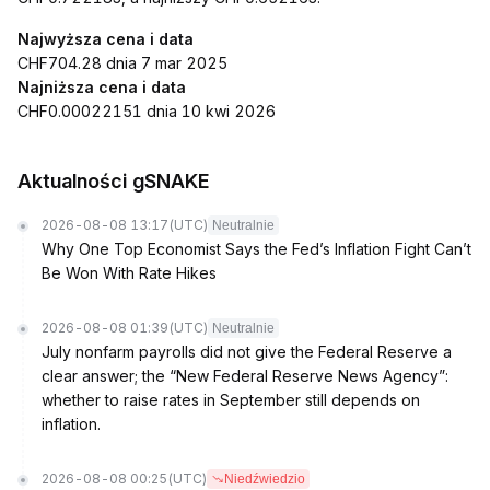
Najwyższa cena i data
CHF704.28 dnia 7 mar 2025
Najniższa cena i data
CHF0.00022151 dnia 10 kwi 2026
Aktualności gSNAKE
2026-08-08 13:17
(UTC)
Neutralnie
Why One Top Economist Says the Fed’s Inflation Fight Can’t
Be Won With Rate Hikes
2026-08-08 01:39
(UTC)
Neutralnie
July nonfarm payrolls did not give the Federal Reserve a
clear answer; the “New Federal Reserve News Agency”:
whether to raise rates in September still depends on
inflation.
2026-08-08 00:25
(UTC)
Niedźwiedzio