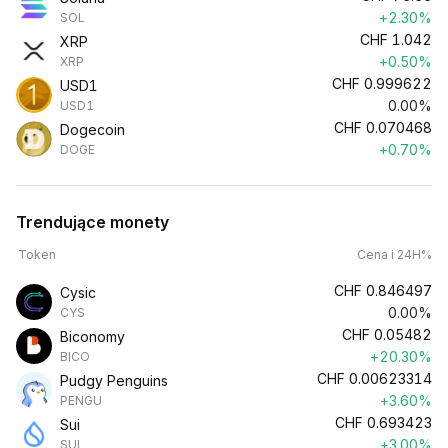
+2.30%
SOL
CHF
1.042
XRP
+0.50%
XRP
CHF
0.999622
USD1
0.00%
USD1
CHF
0.070468
Dogecoin
+0.70%
DOGE
Trendujące monety
Token
Cena i 24H%
CHF
0.846497
Cysic
0.00%
CYS
CHF
0.05482
Biconomy
+20.30%
BICO
CHF
0.00623314
Pudgy Penguins
+3.60%
PENGU
CHF
0.693423
Sui
+3.00%
SUI