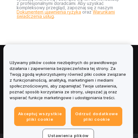
z profesjonalnymi doradcami. Aby uzyskać
kompleksowy przegląd, zapoznaj się z naszym
Dokumentem ujawnienia ryzyka
oraz
Warunkami
świadczenia usług
.
Informacje
Używamy plików cookie niezbędnych do prawidłowego
działania i zapewnienia bezpieczeństwa tej strony. Za
Usługi
Twoją zgodą wykorzystujemy również pliki cookie związane
z funkcjonalnością, analityką, marketingiem i mediami
społecznościowymi, aby zapamiętać Twoje ustawienia,
Obsługa Klienta
poznać sposób korzystania ze strony, ulepszać ją oraz
wspierać funkcje marketingowe i udostępniania treści.
Produkty
Akceptuj wszystkie
Odrzuć dodatkowe
Informacje prawne
pliki cookie
pliki cookie
Ustawienia plików