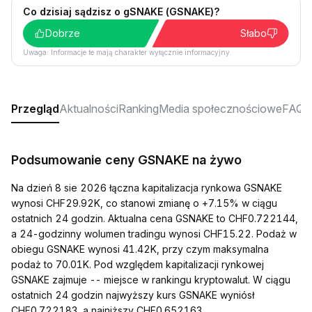
Co dzisiaj sądzisz o gSNAKE (GSNAKE)?
Dobrze
Słabo
Uwaga: Informacje te mają charakter wyłącznie informacyjny.
Przegląd
Aktualności
Ranking
Media społecznościowe
FAQ
Podsumowanie ceny GSNAKE na żywo
Na dzień 8 sie 2026 łączna kapitalizacja rynkowa GSNAKE
wynosi CHF29.92K, co stanowi zmianę o +7.15% w ciągu
ostatnich 24 godzin. Aktualna cena GSNAKE to CHF0.722144,
a 24-godzinny wolumen tradingu wynosi CHF15.22. Podaż w
obiegu GSNAKE wynosi 41.42K, przy czym maksymalna
podaż to 70.01K. Pod względem kapitalizacji rynkowej
GSNAKE zajmuje -- miejsce w rankingu kryptowalut. W ciągu
ostatnich 24 godzin najwyższy kurs GSNAKE wyniósł
CHF0.722183, a najniższy CHF0.652163.