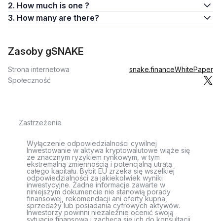
2. How much is one ?
3. How many are there?
Zasoby gSNAKE
Strona internetowa
snake.finance
WhitePaper
Społeczność
Zastrzeżenie
Wyłączenie odpowiedzialności cywilnej
Inwestowanie w aktywa kryptowalutowe wiąże się
ze znacznym ryzykiem rynkowym, w tym
ekstremalną zmiennością i potencjalną utratą
całego kapitału. Bybit EU zrzeka się wszelkiej
odpowiedzialności za jakiekolwiek wyniki
inwestycyjne. Żadne informacje zawarte w
niniejszym dokumencie nie stanowią porady
finansowej, rekomendacji ani oferty kupna,
sprzedaży lub posiadania cyfrowych aktywów.
Inwestorzy powinni niezależnie ocenić swoją
sytuację finansową i zachęca się ich do konsultacji