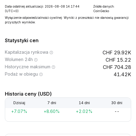
Data ostatniej aktualizacji: 2026-08-08 14:17:44
Źródło danych:
(UTC+0)
CoinGecko
Wyłączenie odpowiedzialności cywilnej: Wyniki z przeszłości nie stanowią gwarancji
przyszłych wyników.
Statystyki cen
Kapitalizacja rynkowa
29.92K
Wolumen 24h
15.22
Historyczne maksimum
704.28
Podaż w obiegu
41.42K
Historia ceny (USD)
Dzisiaj
7 dni
14 dni
30 dni
+7.07%
+8.60%
+2.02%
--