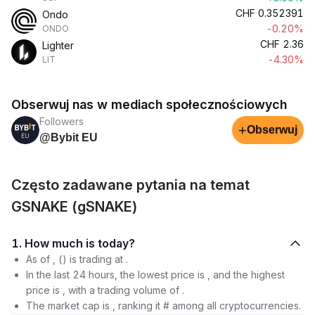
CHF
0.352391
Ondo
-0.20%
ONDO
CHF
2.36
Lighter
-4.30%
LIT
Obserwuj nas w mediach społecznościowych
Followers
+
Obserwuj
@Bybit EU
Często zadawane pytania na temat
GSNAKE (gSNAKE)
1. How much is today?
As of , () is trading at .
In the last 24 hours, the lowest price is , and the highest
price is , with a trading volume of .
The market cap is , ranking it # among all cryptocurrencies.