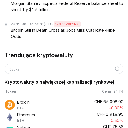
Morgan Stanley: Expects Federal Reserve balance sheet to
shrink by $1.5 trillion
2026-08-07 23:28
(UTC)
Niedźwiedzio
Bitcoin Still in Death Cross as Jobs Miss Cuts Rate-Hike
Odds
Trendujące kryptowaluty
Szukaj
Kryptowaluty o największej kapitalizacji rynkowej
Token
Cena i 24H%
CHF
65,008.00
Bitcoin
-0.30%
BTC
CHF
1,919.95
Ethereum
-0.50%
ETH
CHF
75.56
Solana