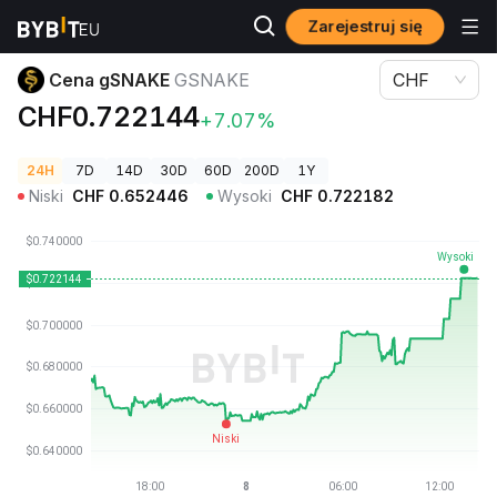
Zarejestruj się
Ceny kryptowalut
Cena gSNAKE GSNAKE
Cena gSNAKE
GSNAKE
CHF
CHF0.722144
+7.07%
24H
7D
14D
30D
60D
200D
1Y
Niski
CHF
0.652446
Wysoki
CHF
0.722182