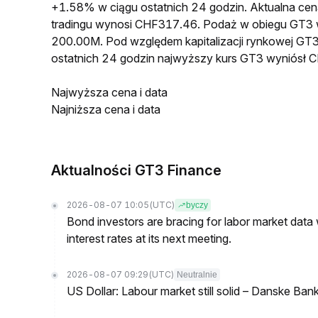
+1.58% w ciągu ostatnich 24 godzin. Aktualna 
tradingu wynosi CHF317.46. Podaż w obiegu GT3
200.00M. Pod względem kapitalizacji rynkowej GT3
ostatnich 24 godzin najwyższy kurs GT3 wyniósł
Najwyższa cena i data
Najniższa cena i data
Aktualności GT3 Finance
2026-08-07 10:05
(UTC)
byczy
Bond investors are bracing for labor market data
interest rates at its next meeting.
2026-08-07 09:29
(UTC)
Neutralnie
US Dollar: Labour market still solid – Danske Ban