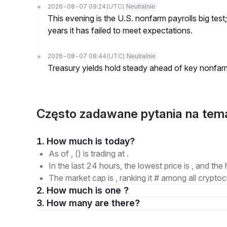
2026-08-07 09:24
(UTC)
Neutralnie
This evening is the U.S. nonfarm payrolls big test
years it has failed to meet expectations.
2026-08-07 08:44
(UTC)
Neutralnie
Treasury yields hold steady ahead of key nonfarm
Często zadawane pytania na tem
1. How much is today?
As of , () is trading at .
In the last 24 hours, the lowest price is , and the 
The market cap is , ranking it # among all cryptoc
2. How much is one ?
3. How many are there?