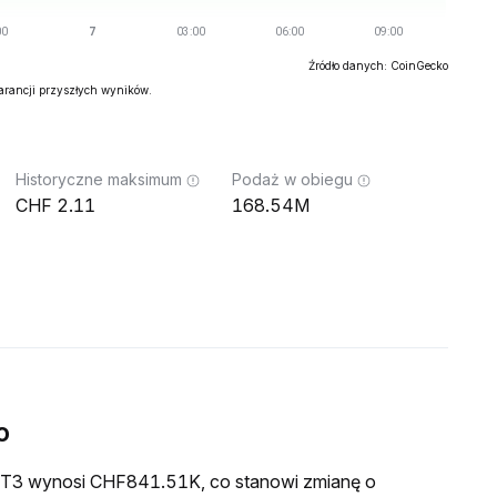
Źródło danych: CoinGecko
warancji przyszłych wyników.
Historyczne maksimum
Podaż w obiegu
2.11
168.54M
o
a GT3 wynosi CHF841.51K, co stanowi zmianę o