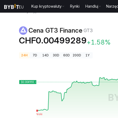
Kup kryptowaluty
Rynki
Handluj
Narzęd
Ceny kryptowalut
Cena GT3 Finance GT3
Cena GT3 Finance
GT3
CHF0.00499289
+1.58%
24H
7D
14D
30D
60D
200D
1Y