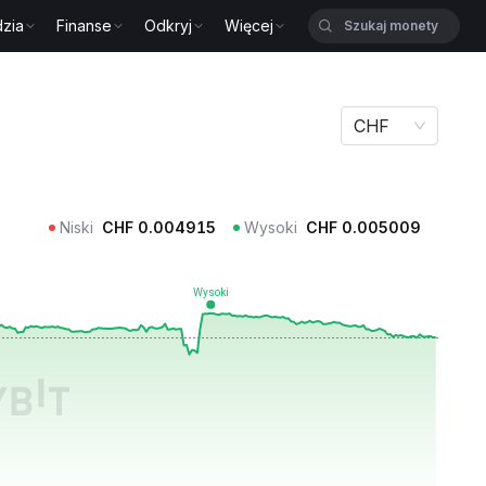
zia
Finanse
Odkryj
Więcej
CHF
Niski
CHF
0.004915
Wysoki
CHF
0.005009