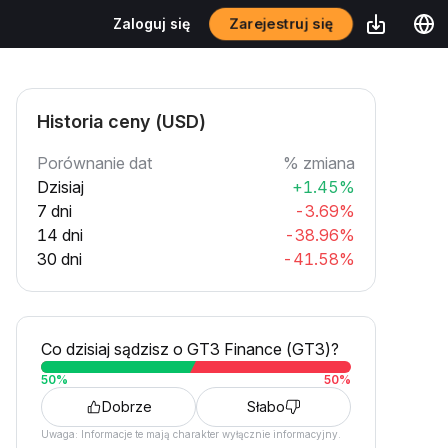
Zarejestruj się
Zaloguj się
Historia ceny (USD)
Porównanie dat
% zmiana
Dzisiaj
+1.45%
7 dni
-3.69%
14 dni
-38.96%
30 dni
-41.58%
Co dzisiaj sądzisz o GT3 Finance (GT3)?
50
%
50
%
Dobrze
Słabo
Uwaga: Informacje te mają charakter wyłącznie informacyjny.