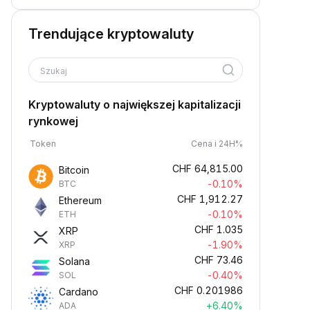
Trendujące kryptowaluty
Szukaj
Kryptowaluty o największej kapitalizacji
rynkowej
Token
Cena i 24H%
CHF
64,815.00
Bitcoin
-0.10%
BTC
CHF
1,912.27
Ethereum
-0.10%
ETH
CHF
1.035
XRP
-1.90%
XRP
CHF
73.46
Solana
-0.40%
SOL
CHF
0.201986
Cardano
+6.40%
ADA