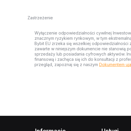
Zastrzeżenie
Wyłączenie odpowiedzialności cywilnej Inwestow
znacznym ryzykiem rynkowym, w tym ekstremalną z
Bybit EU zrzeka się wszelkiej odpowiedzialności 
zawarte w niniejszym dokumencie nie stanowią po
sprzedaży lub posiadania cyfrowych aktywów. Inw
finansową i zachęca się ich do konsultacji z pr
przegląd, zapoznaj się z naszym
Dokumentem uja