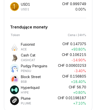
CHF
0.999749
USD1
0.00%
USD1
Trendujące monety
Token
Cena i 24H%
CHF
0.147375
Fusionist
+93.80%
ACE
CHF
0.106215
Cash Cat
-14.90%
CASHCAT
CHF
0.00603253
Pudgy Penguins
-3.40%
PENGU
CHF
0.156805
Block Street
+18.40%
BSB
CHF
56.70
Hyperliquid
+0.80%
HYPE
CHF
0.01198187
Plume
+7.10%
PLUME