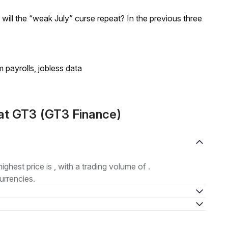
; will the “weak July” curse repeat? In the previous three
 payrolls, jobless data
at GT3 (GT3 Finance)
highest price is , with a trading volume of .
urrencies.