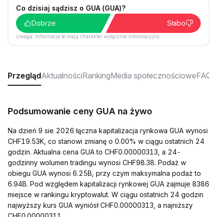
Co dzisiaj sądzisz o GUA (GUA)?
Dobrze
Słabo
Uwaga: Informacje te mają charakter wyłącznie informacyjny.
Przegląd
Aktualności
Ranking
Media społecznościowe
FAQ
Podsumowanie ceny GUA na żywo
Na dzień 9 sie 2026 łączna kapitalizacja rynkowa GUA wynosi
CHF19.53K, co stanowi zmianę o 0.00% w ciągu ostatnich 24
godzin. Aktualna cena GUA to CHF0.00000313, a 24-
godzinny wolumen tradingu wynosi CHF98.38. Podaż w
obiegu GUA wynosi 6.25B, przy czym maksymalna podaż to
6.94B. Pod względem kapitalizacji rynkowej GUA zajmuje 8386
miejsce w rankingu kryptowalut. W ciągu ostatnich 24 godzin
najwyższy kurs GUA wyniósł CHF0.00000313, a najniższy
CHF0.00000311.