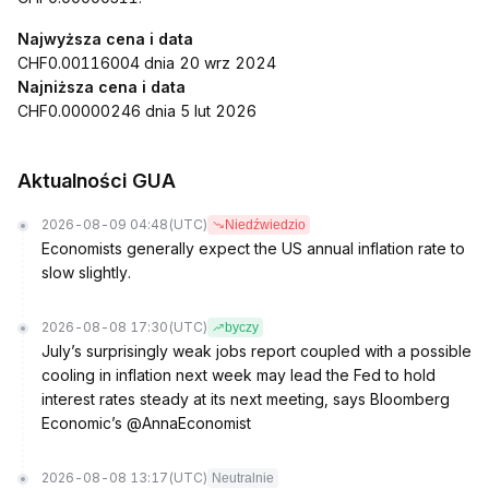
Najwyższa cena i data
CHF0.00116004 dnia 20 wrz 2024
Najniższa cena i data
CHF0.00000246 dnia 5 lut 2026
Aktualności GUA
2026-08-09 04:48
(UTC)
Niedźwiedzio
Economists generally expect the US annual inflation rate to
slow slightly.
2026-08-08 17:30
(UTC)
byczy
July’s surprisingly weak jobs report coupled with a possible
cooling in inflation next week may lead the Fed to hold
interest rates steady at its next meeting, says Bloomberg
Economic’s @AnnaEconomist
2026-08-08 13:17
(UTC)
Neutralnie