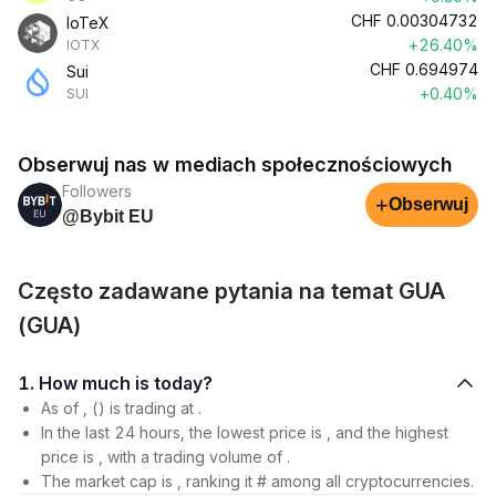
CHF
0.00304732
IoTeX
+26.40%
IOTX
CHF
0.694974
Sui
+0.40%
SUI
Obserwuj nas w mediach społecznościowych
Followers
+
Obserwuj
@Bybit EU
Często zadawane pytania na temat GUA
(GUA)
1. How much is today?
As of , () is trading at .
In the last 24 hours, the lowest price is , and the highest
price is , with a trading volume of .
The market cap is , ranking it # among all cryptocurrencies.