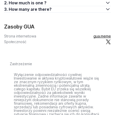
2. How much is one ?
3. How many are there?
Zasoby GUA
Strona internetowa
gua.meme
Społeczność
Zastrzeżenie
Wyłączenie odpowiedzialności cywilnej
Inwestowanie w aktywa kryptowalutowe wiąże się
ze znacznym ryzykiem rynkowym, w tym
ekstremalną zmiennością i potencjalną utratą
całego kapitału. Bybit EU zrzeka się wszelkiej
odpowiedzialności za jakiekolwiek wyniki
inwestycyjne. Żadne informacje zawarte w
niniejszym dokumencie nie stanowią porady
finansowej, rekomendacji ani oferty kupna,
sprzedaży lub posiadania cyfrowych aktywów.
Inwestorzy powinni niezależnie ocenić swoją
sytuację finansową i zachęca się ich do konsultacji