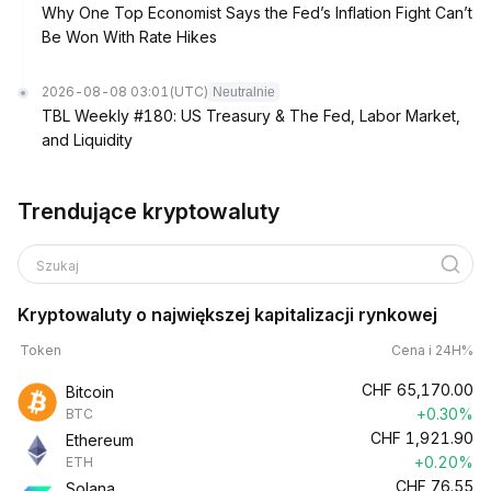
Why One Top Economist Says the Fed’s Inflation Fight Can’t
Be Won With Rate Hikes
2026-08-08 03:01
(UTC)
Neutralnie
TBL Weekly #180: US Treasury & The Fed, Labor Market,
and Liquidity
Trendujące kryptowaluty
Szukaj
Kryptowaluty o największej kapitalizacji rynkowej
Token
Cena i 24H%
CHF
65,170.00
Bitcoin
+0.30%
BTC
CHF
1,921.90
Ethereum
+0.20%
ETH
CHF
76.55
Solana