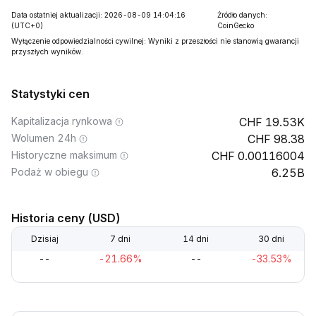
Data ostatniej aktualizacji: 2026-08-09 14:04:16
Źródło danych:
(UTC+0)
CoinGecko
Wyłączenie odpowiedzialności cywilnej: Wyniki z przeszłości nie stanowią gwarancji
przyszłych wyników.
Statystyki cen
Kapitalizacja rynkowa
19.53K
Wolumen 24h
98.38
Historyczne maksimum
0.00116004
Podaż w obiegu
6.25B
Historia ceny (USD)
Dzisiaj
7 dni
14 dni
30 dni
--
-21.66%
--
-33.53%