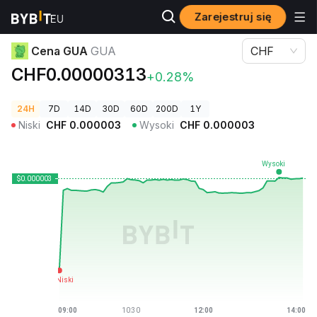
Zarejestruj się
Ceny kryptowalut
Cena GUA GUA
Cena GUA
GUA
CHF
CHF0.00000313
+0.28%
24H
7D
14D
30D
60D
200D
1Y
Niski
CHF
0.000003
Wysoki
CHF
0.000003