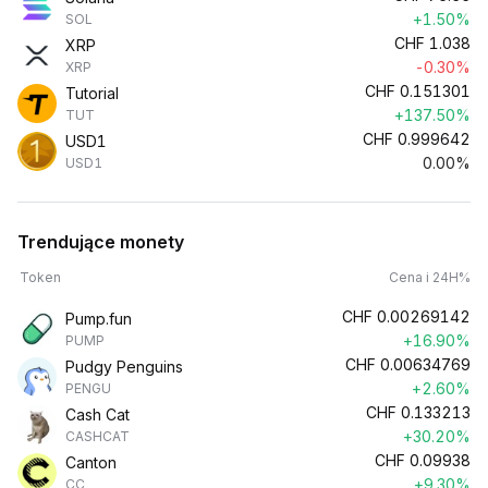
+1.50%
SOL
CHF
1.038
XRP
-0.30%
XRP
CHF
0.151301
Tutorial
+137.50%
TUT
CHF
0.999642
USD1
0.00%
USD1
Trendujące monety
Token
Cena i 24H%
CHF
0.00269142
Pump.fun
+16.90%
PUMP
CHF
0.00634769
Pudgy Penguins
+2.60%
PENGU
CHF
0.133213
Cash Cat
+30.20%
CASHCAT
CHF
0.09938
Canton
+9.30%
CC