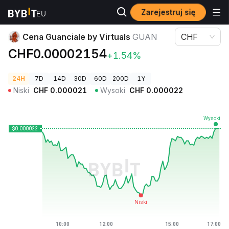
Zarejestruj się
Ceny kryptowalut
Cena Guanciale by Virtuals GUAN
Cena Guanciale by Virtuals
GUAN
CHF
CHF0.00002154
+1.54%
24H
7D
14D
30D
60D
200D
1Y
Niski
CHF
0.000021
Wysoki
CHF
0.000022