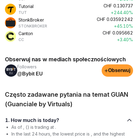
CHF
0.130737
Tutorial
+244.40%
TUT
CHF
0.03592242
StonkBroker
+45.10%
STONKBROKER
CHF
0.095662
Canton
+3.40%
CC
Obserwuj nas w mediach społecznościowych
Followers
+
Obserwuj
@Bybit EU
Często zadawane pytania na temat GUAN
(Guanciale by Virtuals)
1. How much is today?
As of , () is trading at .
In the last 24 hours, the lowest price is , and the highest