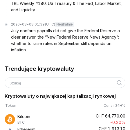
TBL Weekly #180: US Treasury & The Fed, Labor Market,
and Liquidity
2026-08-08 01:39
(UTC)
Neutralnie
July nonfarm payrolls did not give the Federal Reserve a
clear answer; the “New Federal Reserve News Agency”:
whether to raise rates in September still depends on
inflation.
Trendujące kryptowaluty
Szukaj
Kryptowaluty o największej kapitalizacji rynkowej
Token
Cena i 24H%
CHF
64,770.00
Bitcoin
-0.20%
BTC
CHF
1,913.10
Ethereum