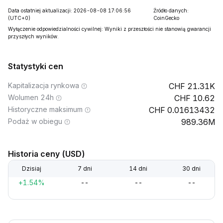
Data ostatniej aktualizacji: 2026-08-08 17:06:56
Źródło danych:
(UTC+0)
CoinGecko
Wyłączenie odpowiedzialności cywilnej: Wyniki z przeszłości nie stanowią gwarancji
przyszłych wyników.
Statystyki cen
Kapitalizacja rynkowa
21.31K
Wolumen 24h
10.62
Historyczne maksimum
0.01613432
Podaż w obiegu
989.36M
Historia ceny (USD)
Dzisiaj
7 dni
14 dni
30 dni
+1.54%
--
--
--