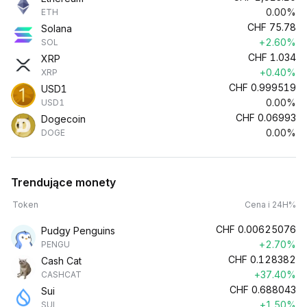
0.00%
ETH
CHF
75.78
Solana
+2.60%
SOL
CHF
1.034
XRP
+0.40%
XRP
CHF
0.999519
USD1
0.00%
USD1
CHF
0.06993
Dogecoin
0.00%
DOGE
Trendujące monety
Token
Cena i 24H%
CHF
0.00625076
Pudgy Penguins
+2.70%
PENGU
CHF
0.128382
Cash Cat
+37.40%
CASHCAT
CHF
0.688043
Sui
+1.50%
SUI