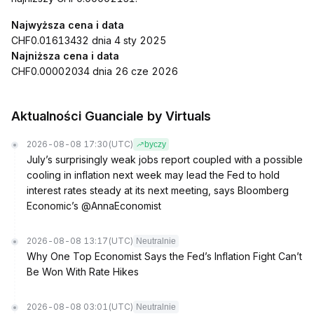
Najwyższa cena i data
CHF0.01613432 dnia 4 sty 2025
Najniższa cena i data
CHF0.00002034 dnia 26 cze 2026
Aktualności Guanciale by Virtuals
2026-08-08 17:30
(UTC)
byczy
July’s surprisingly weak jobs report coupled with a possible
cooling in inflation next week may lead the Fed to hold
interest rates steady at its next meeting, says Bloomberg
Economic’s @AnnaEconomist
2026-08-08 13:17
(UTC)
Neutralnie
Why One Top Economist Says the Fed’s Inflation Fight Can’t
Be Won With Rate Hikes
2026-08-08 03:01
(UTC)
Neutralnie