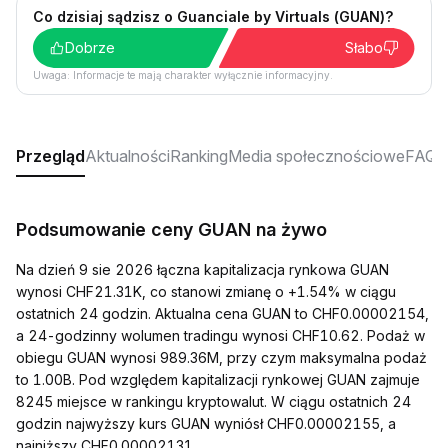
Co dzisiaj sądzisz o Guanciale by Virtuals (GUAN)?
Dobrze
Słabo
Uwaga: Informacje te mają charakter wyłącznie informacyjny.
Przegląd
Aktualności
Ranking
Media społecznościowe
FAQ
Podsumowanie ceny GUAN na żywo
Na dzień 9 sie 2026 łączna kapitalizacja rynkowa GUAN
wynosi CHF21.31K, co stanowi zmianę o +1.54% w ciągu
ostatnich 24 godzin. Aktualna cena GUAN to CHF0.00002154,
a 24-godzinny wolumen tradingu wynosi CHF10.62. Podaż w
obiegu GUAN wynosi 989.36M, przy czym maksymalna podaż
to 1.00B. Pod względem kapitalizacji rynkowej GUAN zajmuje
8245 miejsce w rankingu kryptowalut. W ciągu ostatnich 24
godzin najwyższy kurs GUAN wyniósł CHF0.00002155, a
najniższy CHF0.00002131.