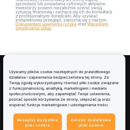
sprzedaży lub posiadania cyfrowych aktywów.
Inwestorzy powinni niezależnie ocenić swoją
sytuację finansową i zachęca się ich do konsultacji
z profesjonalnymi doradcami. Aby uzyskać
kompleksowy przegląd, zapoznaj się z naszym
Dokumentem ujawnienia ryzyka
oraz
Warunkami
świadczenia usług
.
Informacje
Używamy plików cookie niezbędnych do prawidłowego
działania i zapewnienia bezpieczeństwa tej strony. Za
Usługi
Twoją zgodą wykorzystujemy również pliki cookie związane
z funkcjonalnością, analityką, marketingiem i mediami
społecznościowymi, aby zapamiętać Twoje ustawienia,
Obsługa Klienta
poznać sposób korzystania ze strony, ulepszać ją oraz
wspierać funkcje marketingowe i udostępniania treści.
Produkty
Akceptuj wszystkie
Odrzuć dodatkowe
Informacje prawne
pliki cookie
pliki cookie