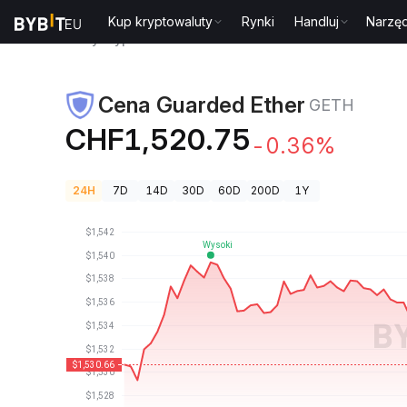
Kup kryptowaluty
Rynki
Handluj
Narzęd
Ceny kryptowalut
Cena Guarded Ether GETH
Cena Guarded Ether
GETH
CHF1,520.75
-0.36%
24H
7D
14D
30D
60D
200D
1Y