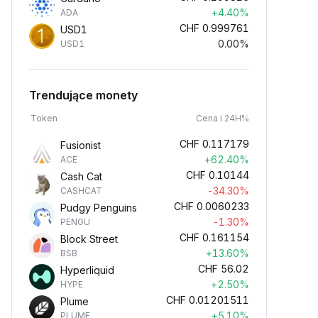
+4.40%
ADA
CHF
0.999761
USD1
0.00%
USD1
Trendujące monety
Token
Cena i 24H%
CHF
0.117179
Fusionist
+62.40%
ACE
CHF
0.10144
Cash Cat
-34.30%
CASHCAT
CHF
0.0060233
Pudgy Penguins
-1.30%
PENGU
CHF
0.161154
Block Street
+13.60%
BSB
CHF
56.02
Hyperliquid
+2.50%
HYPE
CHF
0.01201511
Plume
+5.10%
PLUME