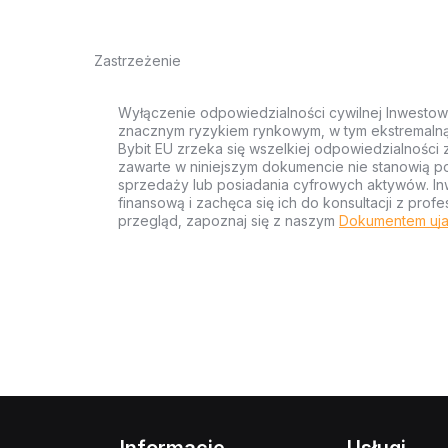
Zastrzeżenie
Wyłączenie odpowiedzialności cywilnej Inwestow
znacznym ryzykiem rynkowym, w tym ekstremalną z
Bybit EU zrzeka się wszelkiej odpowiedzialności 
zawarte w niniejszym dokumencie nie stanowią po
sprzedaży lub posiadania cyfrowych aktywów. Inw
finansową i zachęca się ich do konsultacji z pr
przegląd, zapoznaj się z naszym
Dokumentem uja