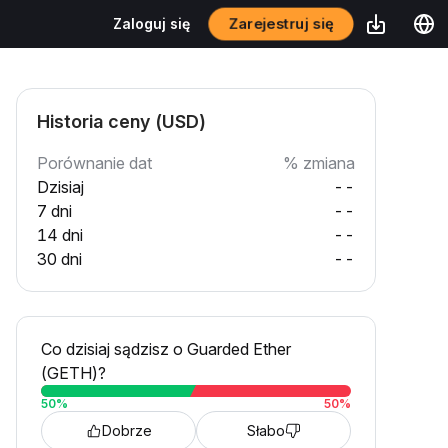
Zarejestruj się
Zaloguj się
Historia ceny (USD)
Porównanie dat
% zmiana
Dzisiaj
--
7 dni
--
14 dni
--
30 dni
--
Co dzisiaj sądzisz o Guarded Ether
(GETH)?
50
%
50
%
Dobrze
Słabo