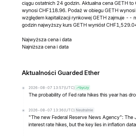
ciągu ostatnich 24 godzin. Aktualna cena GETH t
wynosi CHF118.96. Podaż w obiegu GETH wynosi 
względem kapitalizacji rynkowej GETH zajmuje -- m
godzin najwyższy kurs GETH wyniósł CHF1,529.04
Najwyższa cena i data
Najniższa cena i data
Aktualności Guarded Ether
2026-08-07 13:57
(UTC)
byczy
The probability of Fed rate hikes this year has 
2026-08-07 13:36
(UTC)
Neutralnie
"The new Federal Reserve News Agency": The Ju
interest rate hikes, but the key lies in inflation data