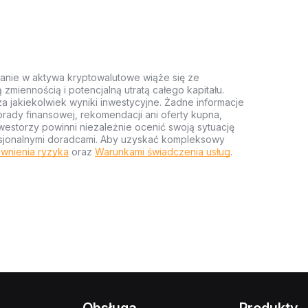
anie w aktywa kryptowalutowe wiąże się ze
miennością i potencjalną utratą całego kapitału.
za jakiekolwiek wyniki inwestycyjne. Żadne informacje
rady finansowej, rekomendacji ani oferty kupna,
estorzy powinni niezależnie ocenić swoją sytuację
ofesjonalnymi doradcami. Aby uzyskać kompleksowy
wnienia ryzyka
oraz
Warunkami świadczenia usług
.