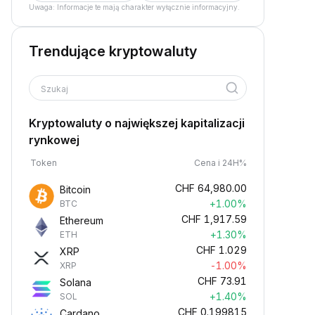
Uwaga: Informacje te mają charakter wyłącznie informacyjny.
Trendujące kryptowaluty
Szukaj
Kryptowaluty o największej kapitalizacji
rynkowej
Token
Cena i 24H%
CHF
64,980.00
Bitcoin
+1.00%
BTC
CHF
1,917.59
Ethereum
+1.30%
ETH
CHF
1.029
XRP
-1.00%
XRP
CHF
73.91
Solana
+1.40%
SOL
CHF
0.199815
Cardano