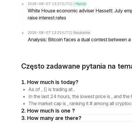
2026-08-07 13:27
(UTC)
byczy
White House economic adviser Hassett: July emp
raise interest rates
2026-08-07 13:25
(UTC)
Neutralnie
Analysis: Bitcoin faces a dual contest between a
Często zadawane pytania na tem
1. How much is today?
As of , () is trading at .
In the last 24 hours, the lowest price is , and the 
The market cap is , ranking it # among all cryptoc
2. How much is one ?
3. How many are there?