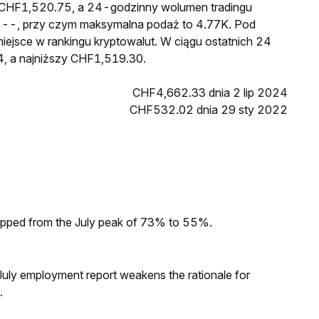
o CHF1,520.75, a 24-godzinny wolumen tradingu
--, przy czym maksymalna podaż to 4.77K. Pod
iejsce w rankingu kryptowalut. W ciągu ostatnich 24
, a najniższy CHF1,519.30.
CHF4,662.33 dnia 2 lip 2024
CHF532.02 dnia 29 sty 2022
dropped from the July peak of 73% to 55%.
ly employment report weakens the rationale for
.