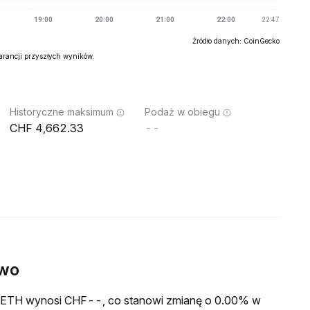
Źródło danych: CoinGecko
warancji przyszłych wyników.
Historyczne maksimum
Podaż w obiegu
4,662.33
--
ywo
a GETH wynosi CHF--, co stanowi zmianę o 0.00% w