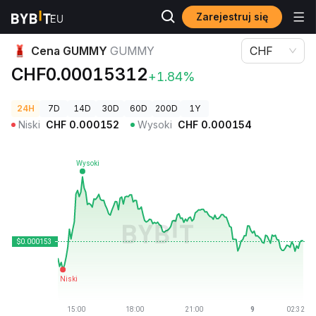
Zarejestruj się
Ceny kryptowalut
Cena GUMMY GUMMY
Cena GUMMY
GUMMY
CHF
CHF0.00015312
+1.84%
24H
7D
14D
30D
60D
200D
1Y
Niski
CHF
0.000152
Wysoki
CHF
0.000154