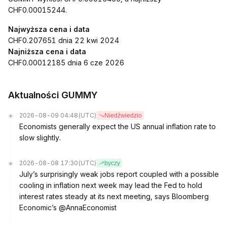
CHF0.00015244.
Najwyższa cena i data
CHF0.207651 dnia 22 kwi 2024
Najniższa cena i data
CHF0.00012185 dnia 6 cze 2026
Aktualności GUMMY
2026-08-09 04:48
(UTC)
Niedźwiedzio
Economists generally expect the US annual inflation rate to
slow slightly.
2026-08-08 17:30
(UTC)
byczy
July’s surprisingly weak jobs report coupled with a possible
cooling in inflation next week may lead the Fed to hold
interest rates steady at its next meeting, says Bloomberg
Economic’s @AnnaEconomist