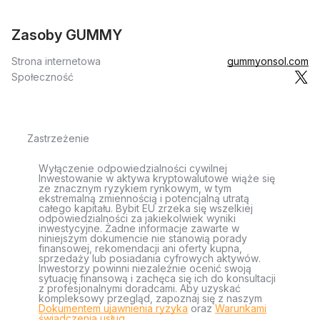
Zasoby GUMMY
Strona internetowa
gummyonsol.com
Społeczność
Zastrzeżenie
Wyłączenie odpowiedzialności cywilnej
Inwestowanie w aktywa kryptowalutowe wiąże się
ze znacznym ryzykiem rynkowym, w tym
ekstremalną zmiennością i potencjalną utratą
całego kapitału. Bybit EU zrzeka się wszelkiej
odpowiedzialności za jakiekolwiek wyniki
inwestycyjne. Żadne informacje zawarte w
niniejszym dokumencie nie stanowią porady
finansowej, rekomendacji ani oferty kupna,
sprzedaży lub posiadania cyfrowych aktywów.
Inwestorzy powinni niezależnie ocenić swoją
sytuację finansową i zachęca się ich do konsultacji
z profesjonalnymi doradcami. Aby uzyskać
kompleksowy przegląd, zapoznaj się z naszym
Dokumentem ujawnienia ryzyka
oraz
Warunkami
świadczenia usług
.