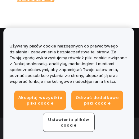
Informacje
Używamy plików cookie niezbędnych do prawidłowego
działania i zapewnienia bezpieczeństwa tej strony. Za
Usługi
Twoją zgodą wykorzystujemy również pliki cookie związane
z funkcjonalnością, analityką, marketingiem i mediami
społecznościowymi, aby zapamiętać Twoje ustawienia,
Obsługa Klienta
poznać sposób korzystania ze strony, ulepszać ją oraz
wspierać funkcje marketingowe i udostępniania treści.
Produkty
Akceptuj wszystkie
Odrzuć dodatkowe
Informacje prawne
pliki cookie
pliki cookie
Ustawienia plików
© 2025-2026 Bybit.eu. All rights reserved.
cookie
Warunki świadczenia usług
|
Polityka Prywatności
|
Dane
firmy (Impressum)
|
Centrum preferencji plików cookie