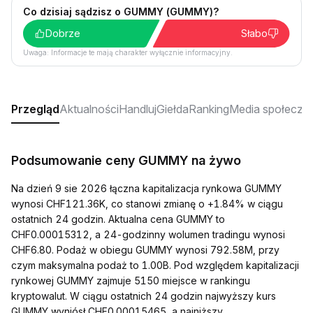
Co dzisiaj sądzisz o GUMMY (GUMMY)?
Dobrze
Słabo
Uwaga: Informacje te mają charakter wyłącznie informacyjny.
Przegląd
Aktualności
Handluj
Giełda
Ranking
Media społeczn
Podsumowanie ceny GUMMY na żywo
Na dzień 9 sie 2026 łączna kapitalizacja rynkowa GUMMY
wynosi CHF121.36K, co stanowi zmianę o +1.84% w ciągu
ostatnich 24 godzin. Aktualna cena GUMMY to
CHF0.00015312, a 24-godzinny wolumen tradingu wynosi
CHF6.80. Podaż w obiegu GUMMY wynosi 792.58M, przy
czym maksymalna podaż to 1.00B. Pod względem kapitalizacji
rynkowej GUMMY zajmuje 5150 miejsce w rankingu
kryptowalut. W ciągu ostatnich 24 godzin najwyższy kurs
GUMMY wyniósł CHF0.00015465, a najniższy