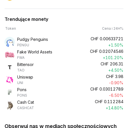
Trendujące monety
Token
Cena i 24H%
CHF
0.00633721
Pudgy Penguins
+1.50%
PENGU
CHF
0.02074546
Fake World Assets
+101.20%
FWA
CHF
206.31
Bittensor
+4.50%
TAO
CHF
3.98
Uniswap
-0.90%
UNI
CHF
0.03012789
Pons
-6.50%
PONS
CHF
0.112284
Cash Cat
+14.80%
CASHCAT
Obserwuj nas w mediach społecznościowych