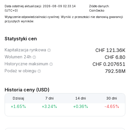
Data ostatniej aktualizacji: 2026-08-09 02:33:14
Źródło danych:
(UTC+0)
CoinGecko
Wyłączenie odpowiedzialności cywilnej: Wyniki z przeszłości nie stanowią gwarancji
przyszłych wyników.
Statystyki cen
Kapitalizacja rynkowa
121.36K
Wolumen 24h
6.80
Historyczne maksimum
0.207651
Podaż w obiegu
792.58M
Historia ceny (USD)
Dzisiaj
7 dni
14 dni
30 dni
+1.65%
+3.24%
+0.36%
-4.65%