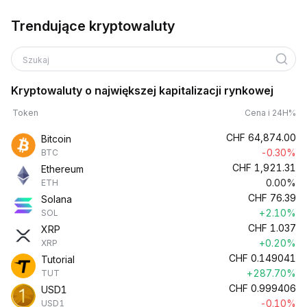
Trendujące kryptowaluty
Szukaj
Kryptowaluty o największej kapitalizacji rynkowej
Token
Cena i 24H%
CHF
64,874.00
Bitcoin
-0.30%
BTC
CHF
1,921.31
Ethereum
0.00%
ETH
CHF
76.39
Solana
+2.10%
SOL
CHF
1.037
XRP
+0.20%
XRP
CHF
0.149041
Tutorial
+287.70%
TUT
CHF
0.999406
USD1
-0.10%
USD1