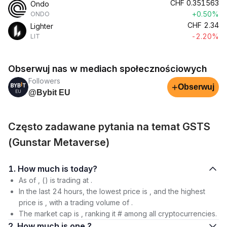
CHF
0.351563
Ondo
+0.50%
ONDO
CHF
2.34
Lighter
-2.20%
LIT
Obserwuj nas w mediach społecznościowych
Followers
+
Obserwuj
@Bybit EU
Często zadawane pytania na temat GSTS
(Gunstar Metaverse)
1. How much is today?
As of , () is trading at .
In the last 24 hours, the lowest price is , and the highest
price is , with a trading volume of .
The market cap is , ranking it # among all cryptocurrencies.
2. How much is one ?