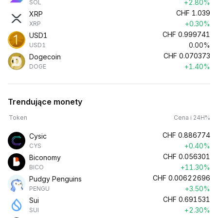
+2.80%
SOL
CHF
1.039
XRP
+0.30%
XRP
CHF
0.999741
USD1
0.00%
USD1
CHF
0.070373
Dogecoin
+1.40%
DOGE
Trendujące monety
Token
Cena i 24H%
CHF
0.886774
Cysic
+0.40%
CYS
CHF
0.056301
Biconomy
+11.30%
BICO
CHF
0.00622696
Pudgy Penguins
+3.50%
PENGU
CHF
0.691531
Sui
+2.30%
SUI