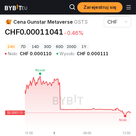
Zarejestruj się
Ceny kryptowalut
Cena Gunstar Metaverse GSTS
Cena Gunstar Metaverse
GSTS
CHF
CHF0.00011041
-0.46%
24H
7D
14D
30D
60D
200D
1Y
Niski
CHF
0.000110
Wysoki
CHF
0.000111