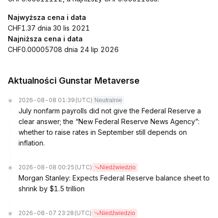
Najwyższa cena i data
CHF1.37 dnia 30 lis 2021
Najniższa cena i data
CHF0.00005708 dnia 24 lip 2026
Aktualności Gunstar Metaverse
2026-08-08 01:39
(UTC)
Neutralnie
July nonfarm payrolls did not give the Federal Reserve a
clear answer; the “New Federal Reserve News Agency”:
whether to raise rates in September still depends on
inflation.
2026-08-08 00:25
(UTC)
Niedźwiedzio
Morgan Stanley: Expects Federal Reserve balance sheet to
shrink by $1.5 trillion
2026-08-07 23:28
(UTC)
Niedźwiedzio