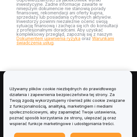
inwestycyjne. Żadne informacje zawarte w
niniejszym dokumencie nie stanowią porady
finansowej, rekomendacji ani oferty kupna,
sprzedaży lub posiadania cyfrowych aktywów.
Inwestorzy powinni niezależnie ocenić swoją
sytuację finansową i zachęca się ich do konsultacji
z profesjonalnymi doradcami. Aby uzyskać
kompleksowy przegląd, zapoznaj się z naszym
Dokumentem ujawnienia ryzyka
oraz
Warunkami
świadczenia usług
.
Informacje
Używamy plików cookie niezbędnych do prawidłowego
działania i zapewnienia bezpieczeństwa tej strony. Za
Usługi
Twoją zgodą wykorzystujemy również pliki cookie związane
z funkcjonalnością, analityką, marketingiem i mediami
społecznościowymi, aby zapamiętać Twoje ustawienia,
Obsługa Klienta
poznać sposób korzystania ze strony, ulepszać ją oraz
wspierać funkcje marketingowe i udostępniania treści.
Produkty