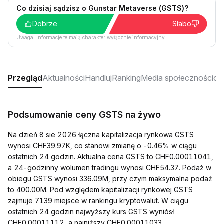
Co dzisiaj sądzisz o Gunstar Metaverse (GSTS)?
Dobrze
Słabo
Uwaga: Informacje te mają charakter wyłącznie informacyjny.
Przegląd
Aktualności
Handluj
Ranking
Media społecznościo
Podsumowanie ceny GSTS na żywo
Na dzień 8 sie 2026 łączna kapitalizacja rynkowa GSTS
wynosi CHF39.97K, co stanowi zmianę o -0.46% w ciągu
ostatnich 24 godzin. Aktualna cena GSTS to CHF0.00011041,
a 24-godzinny wolumen tradingu wynosi CHF54.37. Podaż w
obiegu GSTS wynosi 336.09M, przy czym maksymalna podaż
to 400.00M. Pod względem kapitalizacji rynkowej GSTS
zajmuje 7139 miejsce w rankingu kryptowalut. W ciągu
ostatnich 24 godzin najwyższy kurs GSTS wyniósł
CHF0.00011112, a najniższy CHF0.00011033.