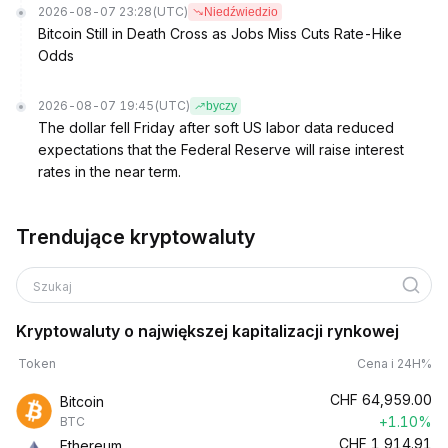
2026-08-07 23:28
(UTC)
Niedźwiedzio
Bitcoin Still in Death Cross as Jobs Miss Cuts Rate-Hike
Odds
2026-08-07 19:45
(UTC)
byczy
The dollar fell Friday after soft US labor data reduced
expectations that the Federal Reserve will raise interest
rates in the near term.
Trendujące kryptowaluty
Szukaj
Kryptowaluty o największej kapitalizacji rynkowej
Token
Cena i 24H%
CHF
64,959.00
Bitcoin
+1.10%
BTC
CHF
1,914.91
Ethereum