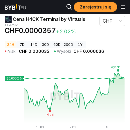
Zarejestruj się
Ceny kryptowalut
Cena H4CK Terminal by Virtuals H4CK
Cena H4CK Terminal by Virtuals
CHF
H4CK
CHF0.0000357
+2.02%
24H
7D
14D
30D
60D
200D
1Y
Niski
CHF
0.000035
Wysoki
CHF
0.000036