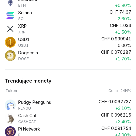
+0.90%
ETH
CHF
74.67
Solana
+2.60%
SOL
CHF
1.034
XRP
+1.50%
XRP
CHF
0.999941
USD1
0.00%
USD1
CHF
0.070287
Dogecoin
+1.70%
DOGE
Trendujące monety
Token
Cena i 24H%
CHF
0.0062737
Pudgy Penguins
+3.10%
PENGU
CHF
0.096215
Cash Cat
+3.40%
CASHCAT
CHF
0.091754
Pi Network
+4.00%
PI