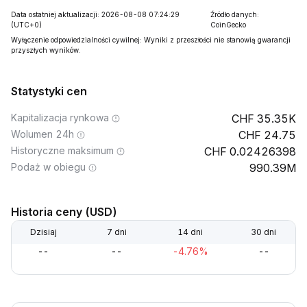
Data ostatniej aktualizacji: 2026-08-08 07:24:29
Źródło danych:
(UTC+0)
CoinGecko
Wyłączenie odpowiedzialności cywilnej: Wyniki z przeszłości nie stanowią gwarancji
przyszłych wyników.
Statystyki cen
Kapitalizacja rynkowa
35.35K
Wolumen 24h
24.75
Historyczne maksimum
0.02426398
Podaż w obiegu
990.39M
Historia ceny (USD)
Dzisiaj
7 dni
14 dni
30 dni
--
--
-4.76%
--