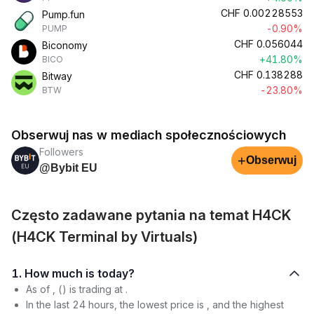
CHF
0.00228553
Pump.fun
-0.90%
PUMP
CHF
0.056044
Biconomy
+41.80%
BICO
CHF
0.138288
Bitway
-23.80%
BTW
Obserwuj nas w mediach społecznościowych
Followers
+
Obserwuj
@Bybit EU
Często zadawane pytania na temat H4CK
(H4CK Terminal by Virtuals)
1. How much is today?
As of , () is trading at .
In the last 24 hours, the lowest price is , and the highest