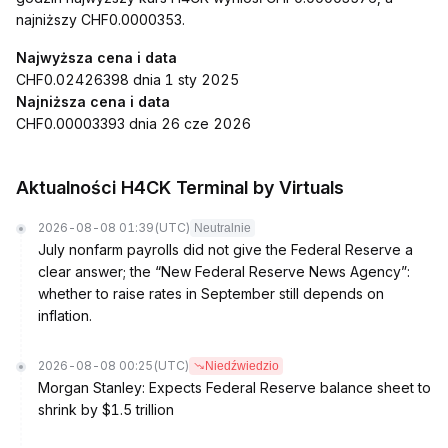
najniższy CHF0.0000353.
Najwyższa cena i data
CHF0.02426398 dnia 1 sty 2025
Najniższa cena i data
CHF0.00003393 dnia 26 cze 2026
Aktualności H4CK Terminal by Virtuals
2026-08-08 01:39
(UTC)
Neutralnie
July nonfarm payrolls did not give the Federal Reserve a
clear answer; the “New Federal Reserve News Agency”:
whether to raise rates in September still depends on
inflation.
2026-08-08 00:25
(UTC)
Niedźwiedzio
Morgan Stanley: Expects Federal Reserve balance sheet to
shrink by $1.5 trillion