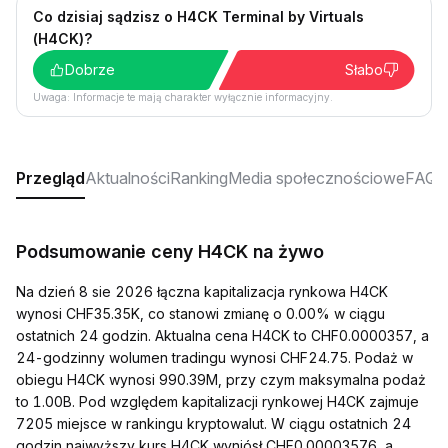
Co dzisiaj sądzisz o H4CK Terminal by Virtuals
(H4CK)?
Dobrze
Słabo
Uwaga: Informacje te mają charakter wyłącznie informacyjny.
Przegląd
Aktualności
Ranking
Media społecznościowe
FAQ
Podsumowanie ceny H4CK na żywo
Na dzień 8 sie 2026 łączna kapitalizacja rynkowa H4CK
wynosi CHF35.35K, co stanowi zmianę o 0.00% w ciągu
ostatnich 24 godzin. Aktualna cena H4CK to CHF0.0000357, a
24-godzinny wolumen tradingu wynosi CHF24.75. Podaż w
obiegu H4CK wynosi 990.39M, przy czym maksymalna podaż
to 1.00B. Pod względem kapitalizacji rynkowej H4CK zajmuje
7205 miejsce w rankingu kryptowalut. W ciągu ostatnich 24
godzin najwyższy kurs H4CK wyniósł CHF0.00003576, a