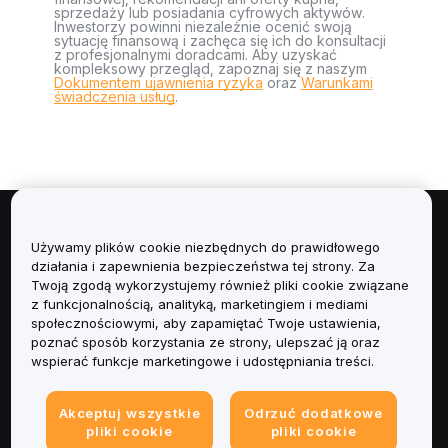
sprzedaży lub posiadania cyfrowych aktywów.
Inwestorzy powinni niezależnie ocenić swoją
sytuację finansową i zachęca się ich do konsultacji
z profesjonalnymi doradcami. Aby uzyskać
kompleksowy przegląd, zapoznaj się z naszym
Dokumentem ujawnienia ryzyka
oraz
Warunkami
świadczenia usług
.
Informacje
Używamy plików cookie niezbędnych do prawidłowego
działania i zapewnienia bezpieczeństwa tej strony. Za
Usługi
Twoją zgodą wykorzystujemy również pliki cookie związane
z funkcjonalnością, analityką, marketingiem i mediami
społecznościowymi, aby zapamiętać Twoje ustawienia,
Obsługa Klienta
poznać sposób korzystania ze strony, ulepszać ją oraz
wspierać funkcje marketingowe i udostępniania treści.
Produkty
Akceptuj wszystkie
Odrzuć dodatkowe
Informacje prawne
pliki cookie
pliki cookie