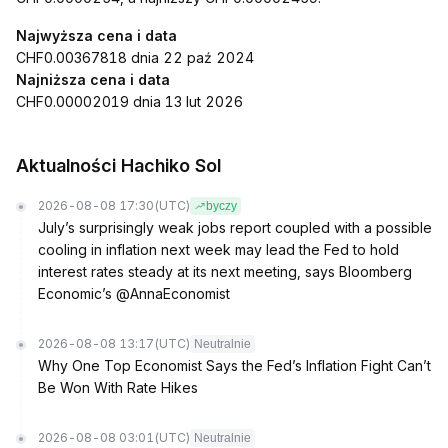
Najwyższa cena i data
CHF0.00367818 dnia 22 paź 2024
Najniższa cena i data
CHF0.00002019 dnia 13 lut 2026
Aktualności Hachiko Sol
2026-08-08 17:30
(UTC)
byczy
July’s surprisingly weak jobs report coupled with a possible
cooling in inflation next week may lead the Fed to hold
interest rates steady at its next meeting, says Bloomberg
Economic’s @AnnaEconomist
2026-08-08 13:17
(UTC)
Neutralnie
Why One Top Economist Says the Fed’s Inflation Fight Can’t
Be Won With Rate Hikes
2026-08-08 03:01
(UTC)
Neutralnie