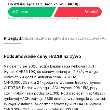
Co dzisiaj sądzisz o Hachiko Sol (HACHI)?
Dobrze
Słabo
Uwaga: Informacje te mają charakter wyłącznie informacyjny.
Przegląd
Aktualności
Ranking
Media społecznościowe
FAQ
Podsumowanie ceny HACHI na żywo
Na dzień 8 sie 2026 łączna kapitalizacja rynkowa HACHI
wynosi CHF25.19K, co stanowi zmianę o +2.74% w ciągu
ostatnich 24 godzin. Aktualna cena HACHI to
CHF0.00002524, a 24-godzinny wolumen tradingu wynosi
CHF97.95. Podaż w obiegu HACHI wynosi 998.15M, przy
czym maksymalna podaż to 1.00B. Pod względem kapitalizacji
rynkowej HACHI zajmuje 7869 miejsce w rankingu kryptowalut.
W ciągu ostatnich 24 godzin najwyższy kurs HACHI wyniósł
CHF0.0000254, a najniższy CHF0.00002459.