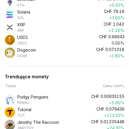
+0.50%
ETH
CHF
76.16
Solana
+3.60%
SOL
CHF
1.042
XRP
+2.20%
XRP
CHF
0.99943
USD1
0.00%
USD1
CHF
0.071018
Dogecoin
+1.80%
DOGE
Trendujące monety
Token
Cena i 24H%
CHF
0.00635155
Pudgy Penguins
+5.90%
PENGU
CHF
0.079439
Tutorial
+113.50%
TUT
CHF
0.01235448
Jimothy The Raccoon
+74.30%
JIMOTHY