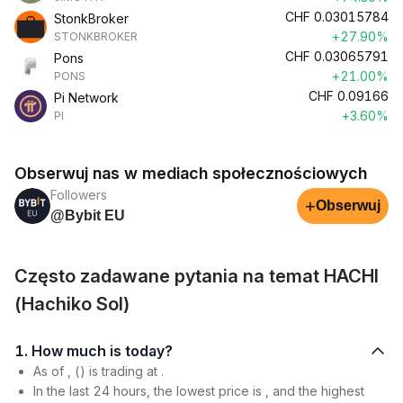
CHF
0.03015784
StonkBroker
+27.90%
STONKBROKER
CHF
0.03065791
Pons
+21.00%
PONS
CHF
0.09166
Pi Network
+3.60%
PI
Obserwuj nas w mediach społecznościowych
Followers
+
Obserwuj
@Bybit EU
Często zadawane pytania na temat HACHI
(Hachiko Sol)
1. How much is today?
As of , () is trading at .
In the last 24 hours, the lowest price is , and the highest