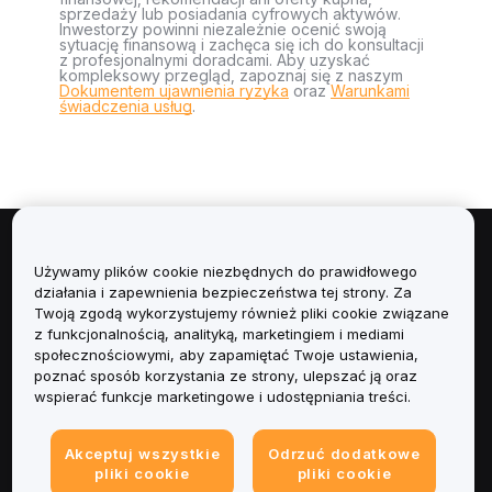
sprzedaży lub posiadania cyfrowych aktywów.
Inwestorzy powinni niezależnie ocenić swoją
sytuację finansową i zachęca się ich do konsultacji
z profesjonalnymi doradcami. Aby uzyskać
kompleksowy przegląd, zapoznaj się z naszym
Dokumentem ujawnienia ryzyka
oraz
Warunkami
świadczenia usług
.
Informacje
Używamy plików cookie niezbędnych do prawidłowego
działania i zapewnienia bezpieczeństwa tej strony. Za
Usługi
Twoją zgodą wykorzystujemy również pliki cookie związane
z funkcjonalnością, analityką, marketingiem i mediami
społecznościowymi, aby zapamiętać Twoje ustawienia,
Obsługa Klienta
poznać sposób korzystania ze strony, ulepszać ją oraz
wspierać funkcje marketingowe i udostępniania treści.
Produkty
Akceptuj wszystkie
Odrzuć dodatkowe
Informacje prawne
pliki cookie
pliki cookie