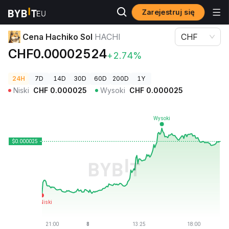
Zarejestruj się
Ceny kryptowalut
Cena Hachiko Sol HACHI
Cena Hachiko Sol
HACHI
CHF
CHF0.00002524
+2.74%
24H
7D
14D
30D
60D
200D
1Y
Niski
CHF
0.000025
Wysoki
CHF
0.000025