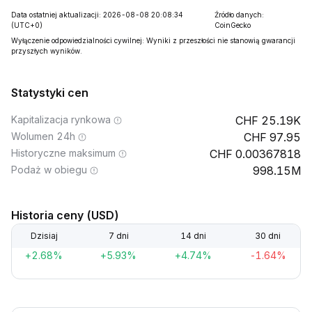
Data ostatniej aktualizacji: 2026-08-08 20:08:34
Źródło danych:
(UTC+0)
CoinGecko
Wyłączenie odpowiedzialności cywilnej: Wyniki z przeszłości nie stanowią gwarancji
przyszłych wyników.
Statystyki cen
Kapitalizacja rynkowa
25.19K
Wolumen 24h
97.95
Historyczne maksimum
0.00367818
Podaż w obiegu
998.15M
Historia ceny (USD)
Dzisiaj
7 dni
14 dni
30 dni
+2.68%
+5.93%
+4.74%
-1.64%