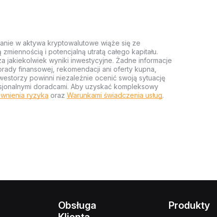
anie w aktywa kryptowalutowe wiąże się ze
miennością i potencjalną utratą całego kapitału.
za jakiekolwiek wyniki inwestycyjne. Żadne informacje
rady finansowej, rekomendacji ani oferty kupna,
estorzy powinni niezależnie ocenić swoją sytuację
ofesjonalnymi doradcami. Aby uzyskać kompleksowy
wnienia ryzyka
oraz
Warunkami świadczenia usług
.
Obsługa
Produkty