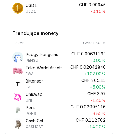
CHF
0.99945
USD1
-0.10%
USD1
Trendujące monety
Token
Cena i 24H%
CHF
0.00631193
Pudgy Penguins
+0.90%
PENGU
CHF
0.02042846
Fake World Assets
+107.90%
FWA
CHF
205.45
Bittensor
+5.00%
TAO
CHF
3.97
Uniswap
-1.40%
UNI
CHF
0.02995116
Pons
-9.50%
PONS
CHF
0.112762
Cash Cat
+14.20%
CASHCAT