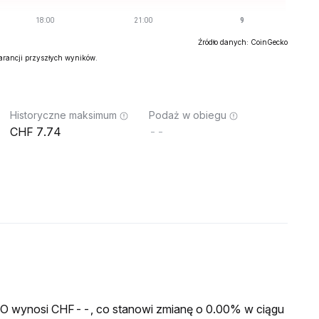
Źródło danych: CoinGecko
warancji przyszłych wyników.
Historyczne maksimum
Podaż w obiegu
7.74
--
 HO wynosi CHF--, co stanowi zmianę o 0.00% w ciągu