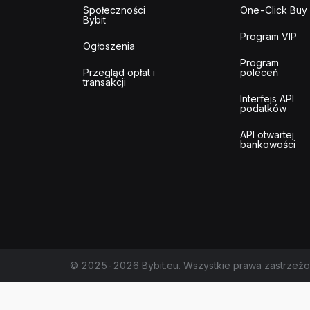
Społeczności
One-Click Buy
Bybit
Program VIP
Ogłoszenia
Program
Przegląd opłat i
poleceń
transakcji
Interfejs API
podatków
API otwartej
bankowości
© 2025-2026 Bybit.eu. Wszystkie prawa zastrzeżo