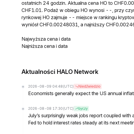
ostatnich 24 godzin. Aktualna cena HO to CHF0.
CHF1.01. Podaż w obiegu HO wynosi --, przy czym
rynkowej HO zajmuje -- miejsce w rankingu krypto
wyniósł CHF0.00248031, a najniższy CHF0.0024
Najwyższa cena i data
Najniższa cena i data
Aktualności HALO Network
2026-08-09 04:48
(UTC)
Niedźwiedzio
Economists generally expect the US annual inflatio
2026-08-08 17:30
(UTC)
byczy
July’s surprisingly weak jobs report coupled with 
Fed to hold interest rates steady at its next m