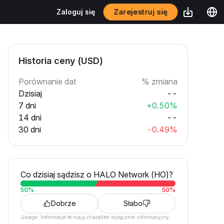
Zarejestruj się
Zaloguj się
Historia ceny (USD)
Porównanie dat
% zmiana
Dzisiaj
--
7 dni
+0.50%
14 dni
--
30 dni
-0.49%
Co dzisiaj sądzisz o HALO Network (HO)?
50
%
50
%
Dobrze
Słabo
Uwaga: Informacje te mają charakter wyłącznie informacyjny.