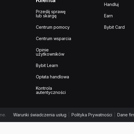
Klienta
Handluj
Prześlij sprawę
lub skargę
Earn
Centrum pomocy
Bybit Card
Centrum wsparcia
Opinie
użytkowników
Bybit Learn
Opłata handlowa
Kontrola
autentyczności
ne.
Warunki świadczenia usług
|
Polityka Prywatności
|
Dane fi