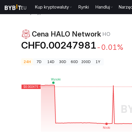
Kup kryptowaluty
Rynki
Handluj
Narzęd
Ceny kryptowalut
Cena HALO Network HO
Cena HALO Network
HO
CHF0.00247981
-0.01%
24H
7D
14D
30D
60D
200D
1Y