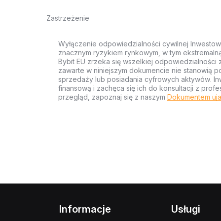
Zastrzeżenie
Wyłączenie odpowiedzialności cywilnej Inwestow
znacznym ryzykiem rynkowym, w tym ekstremalną z
Bybit EU zrzeka się wszelkiej odpowiedzialności 
zawarte w niniejszym dokumencie nie stanowią po
sprzedaży lub posiadania cyfrowych aktywów. Inw
finansową i zachęca się ich do konsultacji z pr
przegląd, zapoznaj się z naszym
Dokumentem uja
Informacje
Usługi