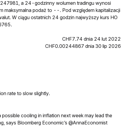
00247981, a 24-godzinny wolumen tradingu wynosi
 maksymalna podaż to --. Pod względem kapitalizacji
walut. W ciągu ostatnich 24 godzin najwyższy kurs HO
6765.
CHF7.74 dnia 24 lut 2022
CHF0.00244867 dnia 30 lip 2026
n rate to slow slightly.
a possible cooling in inflation next week may lead the
eeting, says Bloomberg Economic’s @AnnaEconomist