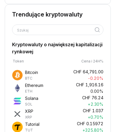
Trendujące kryptowaluty
Szukaj
Kryptowaluty o największej kapitalizacji
rynkowej
Token
Cena i 24H%
CHF
64,791.00
Bitcoin
-0.20%
BTC
CHF
1,916.16
Ethereum
0.00%
ETH
CHF
76.24
Solana
+2.30%
SOL
CHF
1.037
XRP
+0.70%
XRP
CHF
0.15972
Tutorial
+325.80%
TUT