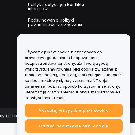
Polityka dotycząca konfliktu
interesów
Podsumowanie polityki
powiernictwa i zarządzania
Informacje ESG
Biuletyny informacyjne
kryptoaktywów
Używamy plików cookie niezbędnych do
prawidłowego działania i zapewnienia
bezpieczeństwa tej strony. Za Twoją zgodą
wykorzystujemy również pliki cookie związane z
funkcjonalnością, analityką, marketingiem i mediami
społecznościowymi, aby zapamiętać Twoje
ustawienia, poznać sposób korzystania ze strony,
ulepszać ją oraz wspierać funkcje marketingowe i
udostępniania treści.
Akceptuj wszystkie pliki cookie
rmy (Impressum)
|
Centrum preferencji plików cookie
Odrzuć dodatkowe pliki cookie