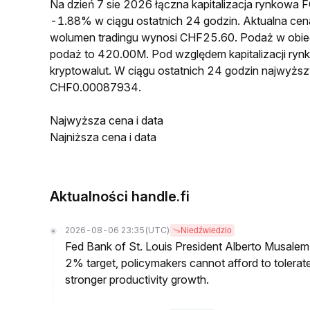
Na dzień 7 sie 2026 łączna kapitalizacja rynkow
-1.88% w ciągu ostatnich 24 godzin. Aktualna 
wolumen tradingu wynosi CHF25.60. Podaż w obi
podaż to 420.00M. Pod względem kapitalizacji ry
kryptowalut. W ciągu ostatnich 24 godzin najwyż
CHF0.00087934.
Najwyższa cena i data
Najniższa cena i data
Aktualności handle.fi
2026-08-06 23:35
(UTC)
Niedźwiedzio
Fed Bank of St. Louis President Alberto Musalem s
2% target, policymakers cannot afford to tolerate h
stronger productivity growth.