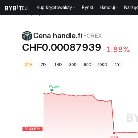
Kup kryptowaluty
Rynki
Handluj
Narzęd
Ceny kryptowalut
Cena handle.fi FOREX
Cena handle.fi
FOREX
CHF0.00087939
-1.88%
24H
7D
14D
30D
60D
200D
1Y