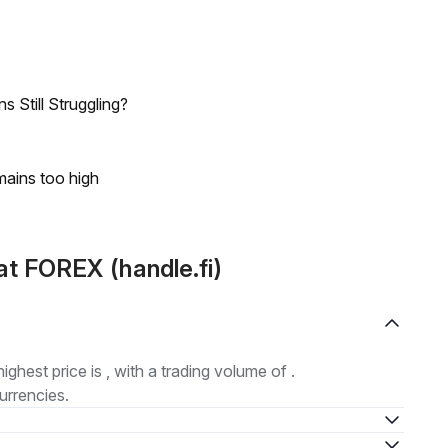
 Still Struggling?
mains too high
t FOREX (handle.fi)
highest price is , with a trading volume of .
urrencies.