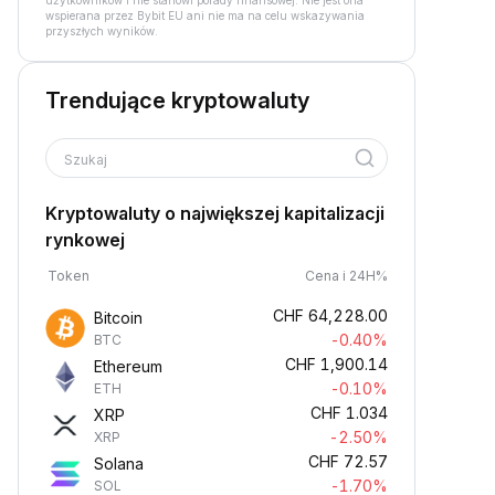
użytkowników i nie stanowi porady finansowej. Nie jest ona
wspierana przez Bybit EU ani nie ma na celu wskazywania
przyszłych wyników.
Trendujące kryptowaluty
Szukaj
Kryptowaluty o największej kapitalizacji
rynkowej
Token
Cena i 24H%
CHF
64,228.00
Bitcoin
-0.40%
BTC
CHF
1,900.14
Ethereum
-0.10%
ETH
CHF
1.034
XRP
-2.50%
XRP
CHF
72.57
Solana
-1.70%
SOL