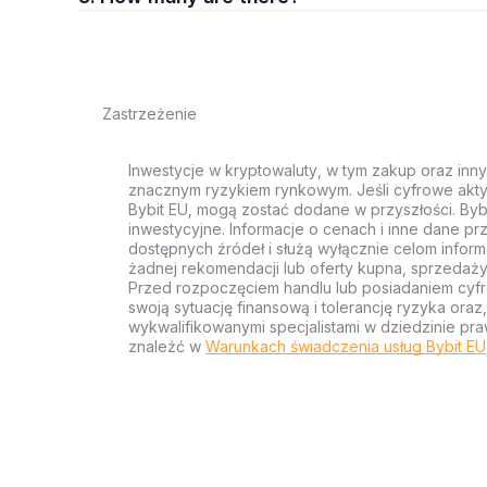
Zastrzeżenie
Inwestycje w kryptowaluty, w tym zakup oraz inn
znacznym ryzykiem rynkowym. Jeśli cyfrowe akty
Bybit EU, mogą zostać dodane w przyszłości. Byb
inwestycyjne. Informacje o cenach i inne dane p
dostępnych źródeł i służą wyłącznie celom inform
żadnej rekomendacji lub oferty kupna, sprzedaży
Przed rozpoczęciem handlu lub posiadaniem cyf
swoją sytuację finansową i tolerancję ryzyka ora
wykwalifikowanymi specjalistami w dziedzinie pra
znaleźć w
Warunkach świadczenia usług Bybit EU