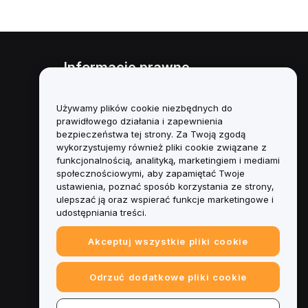
Informacje prawne
Polityka dotycząca konfliktu
interesów
Używamy plików cookie niezbędnych do
prawidłowego działania i zapewnienia
Podsumowanie polityki
bezpieczeństwa tej strony. Za Twoją zgodą
powiernictwa i zarządzania
wykorzystujemy również pliki cookie związane z
funkcjonalnością, analityką, marketingiem i mediami
Informacje ESG
społecznościowymi, aby zapamiętać Twoje
ustawienia, poznać sposób korzystania ze strony,
Biuletyny informacyjne
ulepszać ją oraz wspierać funkcje marketingowe i
kryptoaktywów
udostępniania treści.
Akceptuj wszystkie pliki cookie
Odrzuć dodatkowe pliki cookie