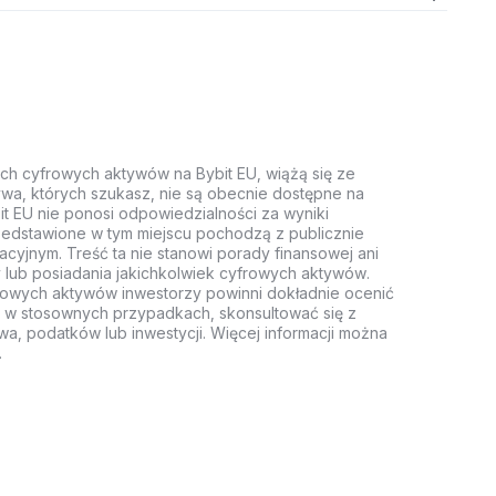
ych cyfrowych aktywów na Bybit EU, wiążą się ze
wa, których szukasz, nie są obecnie dostępne na
it EU nie ponosi odpowiedzialności za wyniki
rzedstawione w tym miejscu pochodzą z publicznie
acyjnym. Treść ta nie stanowi porady finansowej ani
 lub posiadania jakichkolwiek cyfrowych aktywów.
rowych aktywów inwestorzy powinni dokładnie ocenić
z, w stosownych przypadkach, skonsultować się z
wa, podatków lub inwestycji. Więcej informacji można
.