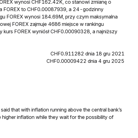
a FOREX wynosi CHF162.42K, co stanowi zmianę o
cena FOREX to CHF0.00087939, a 24-godzinny
egu FOREX wynosi 184.69M, przy czym maksymalna
nkowej FOREX zajmuje 4686 miejsce w rankingu
szy kurs FOREX wyniósł CHF0.00090328, a najniższy
CHF0.911282 dnia 18 gru 2021
CHF0.00009422 dnia 4 gru 2025
aid that with inflation running above the central bank’s
igher inflation while they wait for the possibility of