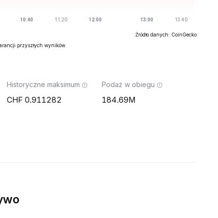
Źródło danych: CoinGecko
warancji przyszłych wyników.
Historyczne maksimum
Podaż w obiegu
0.911282
184.69M
ywo