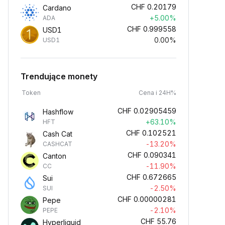
CHF
0.20179
Cardano
+5.00%
ADA
CHF
0.999558
USD1
0.00%
USD1
Trendujące monety
Token
Cena i 24H%
CHF
0.02905459
Hashflow
+63.10%
HFT
CHF
0.102521
Cash Cat
-13.20%
CASHCAT
CHF
0.090341
Canton
-11.90%
CC
CHF
0.672665
Sui
-2.50%
SUI
CHF
0.00000281
Pepe
-2.10%
PEPE
CHF
55.76
Hyperliquid