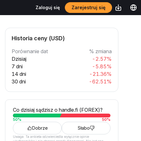
Zarejestruj się
Zaloguj się
Historia ceny (USD)
Porównanie dat
% zmiana
Dzisiaj
-2.57%
7 dni
-5.85%
14 dni
-21.36%
30 dni
-62.51%
Co dzisiaj sądzisz o handle.fi (FOREX)?
50
%
50
%
Dobrze
Słabo
Uwaga: Ta ankieta odzwierciedla wyłącznie opinie