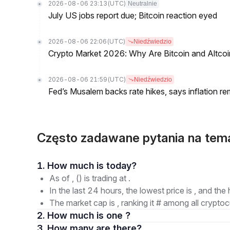
2026-08-06 23:13
(UTC)
Neutralnie
July US jobs report due; Bitcoin reaction eyed
2026-08-06 22:06
(UTC)
Niedźwiedzio
Crypto Market 2026: Why Are Bitcoin and Altcoins
2026-08-06 21:59
(UTC)
Niedźwiedzio
Fed’s Musalem backs rate hikes, says inflation re
Często zadawane pytania na tema
1. How much is today?
As of , () is trading at .
In the last 24 hours, the lowest price is , and the 
The market cap is , ranking it # among all cryptoc
2. How much is one ?
3. How many are there?