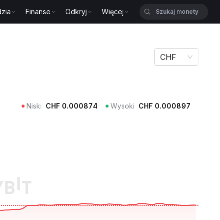
zia
Finanse
Odkryj
Więcej
CHF
Niski
CHF
0.000874
Wysoki
CHF
0.000897