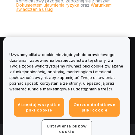
kompleksowy przegląd, zapoznaj się z naszym
Dokumentem ujawnienia ryzyka
oraz
Warunkami
świadczenia usług
.
Informacje
Używamy plików cookie niezbędnych do prawidłowego
działania i zapewnienia bezpieczeństwa tej strony. Za
Usługi
Twoją zgodą wykorzystujemy również pliki cookie związane
z funkcjonalnością, analityką, marketingiem i mediami
społecznościowymi, aby zapamiętać Twoje ustawienia,
Obsługa Klienta
poznać sposób korzystania ze strony, ulepszać ją oraz
wspierać funkcje marketingowe i udostępniania treści.
Produkty
Akceptuj wszystkie
Odrzuć dodatkowe
Informacje prawne
pliki cookie
pliki cookie
Ustawienia plików
© 2025-2026 Bybit.eu. All rights reserved.
cookie