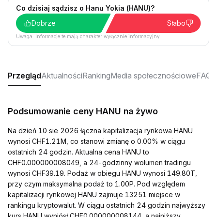
Co dzisiaj sądzisz o Hanu Yokia (HANU)?
Dobrze
Słabo
Uwaga: Informacje te mają charakter wyłącznie informacyjny.
Przegląd
Aktualności
Ranking
Media społecznościowe
FAQ
Podsumowanie ceny HANU na żywo
Na dzień 10 sie 2026 łączna kapitalizacja rynkowa HANU
wynosi CHF1.21M, co stanowi zmianę o 0.00% w ciągu
ostatnich 24 godzin. Aktualna cena HANU to
CHF0.000000008049, a 24-godzinny wolumen tradingu
wynosi CHF39.19. Podaż w obiegu HANU wynosi 149.80T,
przy czym maksymalna podaż to 1.00P. Pod względem
kapitalizacji rynkowej HANU zajmuje 13251 miejsce w
rankingu kryptowalut. W ciągu ostatnich 24 godzin najwyższy
kurs HANU wyniósł CHF0.000000008144, a najniższy