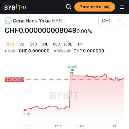
Zarejestruj się
Ceny kryptowalut
Cena Hanu Yokia HANU
Cena Hanu Yokia
HANU
CHF
CHF0.000000008049
0.00%
24H
7D
14D
30D
60D
200D
1Y
Niski
CHF
0.000000
Wysoki
CHF
0.000000