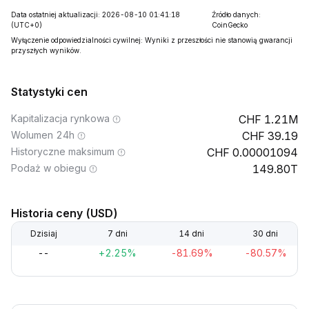
Data ostatniej aktualizacji: 2026-08-10 01:41:18
Źródło danych:
(UTC+0)
CoinGecko
Wyłączenie odpowiedzialności cywilnej: Wyniki z przeszłości nie stanowią gwarancji
przyszłych wyników.
Statystyki cen
Kapitalizacja rynkowa
1.21M
Wolumen 24h
39.19
Historyczne maksimum
0.00001094
Podaż w obiegu
149.80T
Historia ceny (USD)
Dzisiaj
7 dni
14 dni
30 dni
--
+2.25%
-81.69%
-80.57%