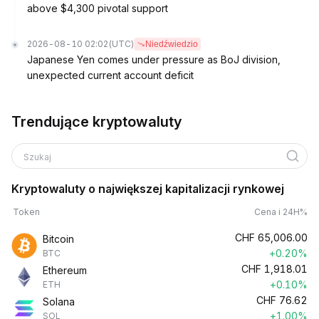
above $4,300 pivotal support
2026-08-10 02:02
(UTC)
Niedźwiedzio
Japanese Yen comes under pressure as BoJ division,
unexpected current account deficit
Trendujące kryptowaluty
Szukaj
Kryptowaluty o największej kapitalizacji rynkowej
Token
Cena i 24H%
CHF
65,006.00
Bitcoin
+0.20%
BTC
CHF
1,918.01
Ethereum
+0.10%
ETH
CHF
76.62
Solana
+1.00%
SOL