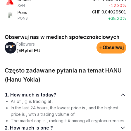
-12.30%
XAN
CHF
0.04029601
Pons
+38.20%
PONS
Obserwuj nas w mediach społecznościowych
Followers
+
Obserwuj
@Bybit EU
Często zadawane pytania na temat HANU
(Hanu Yokia)
1. How much is today?
As of , () is trading at .
In the last 24 hours, the lowest price is , and the highest
price is , with a trading volume of .
The market cap is , ranking it # among all cryptocurrencies.
2. How much is one ?