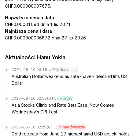
CHF0.000000007675.
Najwyższa cena i data
CHF0.00001094 dnia 1 lis 2021
Najniższa cena i data
CHF0.000000006872 dnia 27 lip 2026
Aktualności Hanu Yokia
2026-08-10 03:15
(UTC)
Neutralnie
Australian Dollar weakens as safe-haven demand lifts US
Dollar
2026-08-10 02:53
(UTC)
byczy
Asia Stocks Climb and Rate Bets Ease. Now Comes
Wednesday’s CPI Test
2026-08-10 02:29
(UTC)
Niedźwiedzio
Gold retreats from June 17 highest amid USD uptick; holds