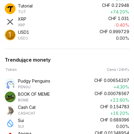
CHF
0.22948
Tutorial
+74.20%
TUT
CHF
1.031
XRP
-0.40%
XRP
CHF
0.999729
USD1
0.00%
USD1
Trendujące monety
Token
Cena i 24H%
CHF
0.00654207
Pudgy Penguins
+4.30%
PENGU
CHF
0.00078567
BOOK OF MEME
+22.60%
BOME
CHF
0.154783
Cash Cat
+16.20%
CASHCAT
CHF
0.689396
Sui
0.00%
SUI
CHF
0.01348954
Anoma