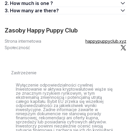
2. How much is one ?
3. How many are there?
Zasoby Happy Puppy Club
Strona internetowa
happypuppyclub.xyz
Społeczność
Zastrzeżenie
Wyłączenie odpowiedzialności cywilnej
Inwestowanie w aktywa kryptowalutowe wiąże się
ze znacznym ryzykiem rynkowym, w tym
ekstremalną zmiennością i potencjalną utratą
całego kapitału. Bybit EU zrzeka się wszelkiej
odpowiedzialności za jakiekolwiek wyniki
inwestycyjne. Żadne informacje zawarte w
niniejszym dokumencie nie stanowią porady
finansowej, rekomendacji ani oferty kupna,
sprzedaży lub posiadania cyfrowych aktywów.
Inwestorzy powinni niezależnie ocenić swoją
sytuację finansową i zachęca się ich do konsultacji