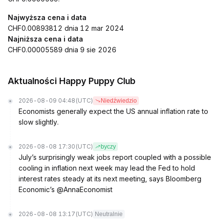
Najwyższa cena i data
CHF0.00893812 dnia 12 mar 2024
Najniższa cena i data
CHF0.00005589 dnia 9 sie 2026
Aktualności Happy Puppy Club
2026-08-09 04:48
(UTC)
Niedźwiedzio
Economists generally expect the US annual inflation rate to
slow slightly.
2026-08-08 17:30
(UTC)
byczy
July’s surprisingly weak jobs report coupled with a possible
cooling in inflation next week may lead the Fed to hold
interest rates steady at its next meeting, says Bloomberg
Economic’s @AnnaEconomist
2026-08-08 13:17
(UTC)
Neutralnie