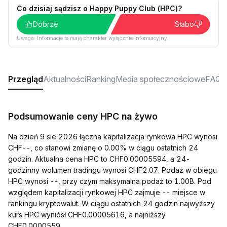
Co dzisiaj sądzisz o Happy Puppy Club (HPC)?
Dobrze
Słabo
Uwaga: Informacje te mają charakter wyłącznie informacyjny.
Przegląd
Aktualności
Ranking
Media społecznościowe
FAQ
Podsumowanie ceny HPC na żywo
Na dzień 9 sie 2026 łączna kapitalizacja rynkowa HPC wynosi
CHF--, co stanowi zmianę o 0.00% w ciągu ostatnich 24
godzin. Aktualna cena HPC to CHF0.00005594, a 24-
godzinny wolumen tradingu wynosi CHF2.07. Podaż w obiegu
HPC wynosi --, przy czym maksymalna podaż to 1.00B. Pod
względem kapitalizacji rynkowej HPC zajmuje -- miejsce w
rankingu kryptowalut. W ciągu ostatnich 24 godzin najwyższy
kurs HPC wyniósł CHF0.00005616, a najniższy
CHF0.0000559.