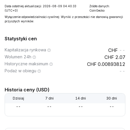
Data ostatniej aktualizacji: 2026-08-09 04:40:33
Źródło danych:
(UTC+0)
CoinGecko
Wyłączenie odpowiedzialności cywilnej: Wyniki z przeszłości nie stanowią gwarancji
przyszłych wyników.
Statystyki cen
Kapitalizacja rynkowa
--
Wolumen 24h
2.07
Historyczne maksimum
0.00893812
Podaż w obiegu
--
Historia ceny (USD)
Dzisiaj
7 dni
14 dni
30 dni
--
--
--
--