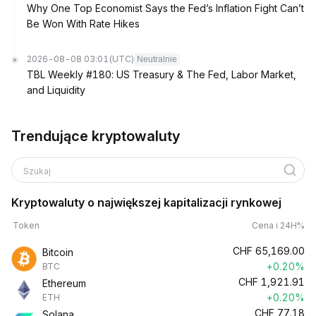
Why One Top Economist Says the Fed’s Inflation Fight Can’t
Be Won With Rate Hikes
2026-08-08 03:01
(UTC)
Neutralnie
TBL Weekly #180: US Treasury & The Fed, Labor Market,
and Liquidity
Trendujące kryptowaluty
Szukaj
Kryptowaluty o największej kapitalizacji rynkowej
Token
Cena i 24H%
CHF
65,169.00
Bitcoin
+0.20%
BTC
CHF
1,921.91
Ethereum
+0.20%
ETH
CHF
77.18
Solana