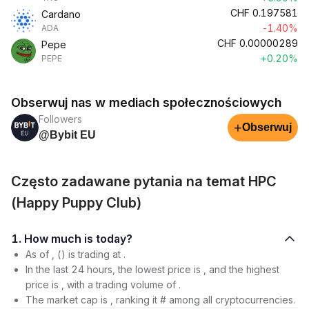
CHF
0.197581
Cardano
-1.40%
ADA
CHF
0.00000289
Pepe
+0.20%
PEPE
Obserwuj nas w mediach społecznościowych
Followers
+
Obserwuj
@Bybit EU
Często zadawane pytania na temat HPC
(Happy Puppy Club)
1. How much is today?
As of , () is trading at .
In the last 24 hours, the lowest price is , and the highest
price is , with a trading volume of .
The market cap is , ranking it # among all cryptocurrencies.