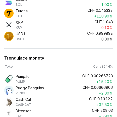
+1.00%
SOL
CHF
0.145332
Tutorial
+110.90%
TUT
CHF
1.043
XRP
-0.10%
XRP
CHF
0.999898
USD1
0.00%
USD1
Trendujące monety
Token
Cena i 24H%
CHF
0.00266723
Pump.fun
+15.20%
PUMP
CHF
0.00666906
Pudgy Penguins
+2.00%
PENGU
CHF
0.13222
Cash Cat
+32.50%
CASHCAT
CHF
208.03
Bittensor
+5.90%
TAO