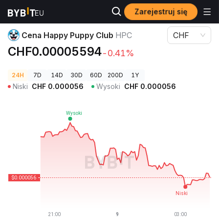
Zarejestruj się
Ceny kryptowalut
Cena Happy Puppy Club HPC
Cena Happy Puppy Club
HPC
CHF
CHF0.00005594
-0.41%
24H
7D
14D
30D
60D
200D
1Y
Niski
CHF
0.000056
Wysoki
CHF
0.000056