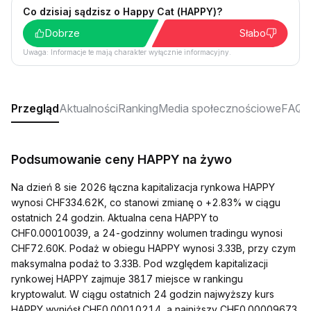
Co dzisiaj sądzisz o Happy Cat (HAPPY)?
Dobrze
Słabo
Uwaga: Informacje te mają charakter wyłącznie informacyjny.
Przegląd
Aktualności
Ranking
Media społecznościowe
FAQ
Podsumowanie ceny HAPPY na żywo
Na dzień 8 sie 2026 łączna kapitalizacja rynkowa HAPPY
wynosi CHF334.62K, co stanowi zmianę o +2.83% w ciągu
ostatnich 24 godzin. Aktualna cena HAPPY to
CHF0.00010039, a 24-godzinny wolumen tradingu wynosi
CHF72.60K. Podaż w obiegu HAPPY wynosi 3.33B, przy czym
maksymalna podaż to 3.33B. Pod względem kapitalizacji
rynkowej HAPPY zajmuje 3817 miejsce w rankingu
kryptowalut. W ciągu ostatnich 24 godzin najwyższy kurs
HAPPY wyniósł CHF0.00010214, a najniższy CHF0.00009673.