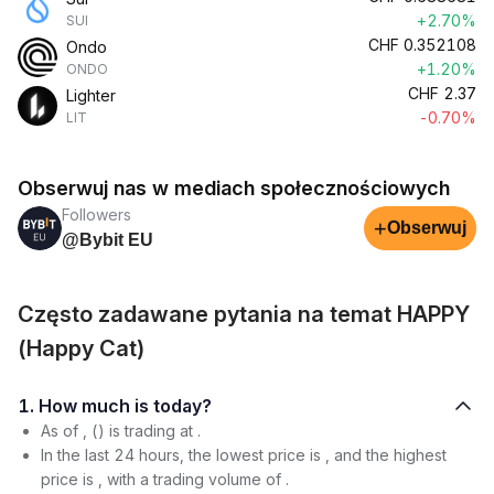
+2.70%
SUI
CHF
0.352108
Ondo
+1.20%
ONDO
CHF
2.37
Lighter
-0.70%
LIT
Obserwuj nas w mediach społecznościowych
Followers
+
Obserwuj
@Bybit EU
Często zadawane pytania na temat HAPPY
(Happy Cat)
1. How much is today?
As of , () is trading at .
In the last 24 hours, the lowest price is , and the highest
price is , with a trading volume of .