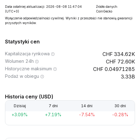
Data ostatniej aktualizacji: 2026-08-08 11:47:04
Źródło danych:
(UTC+0)
CoinGecko
Wyłączenie odpowiedzialności cywilnej: Wyniki z przeszłości nie stanowią gwarancji
przyszłych wyników.
Statystyki cen
Kapitalizacja rynkowa
334.62K
Wolumen 24h
72.60K
Historyczne maksimum
0.04971285
Podaż w obiegu
3.33B
Historia ceny (USD)
Dzisiaj
7 dni
14 dni
30 dni
+3.09%
+7.19%
-7.54%
-0.28%