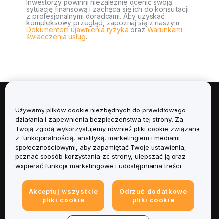
Inwestorzy powinni niezależnie ocenić swoją
sytuację finansową i zachęca się ich do konsultacji
z profesjonalnymi doradcami. Aby uzyskać
kompleksowy przegląd, zapoznaj się z naszym
Dokumentem ujawnienia ryzyka
oraz
Warunkami
świadczenia usług
.
Informacje
Używamy plików cookie niezbędnych do prawidłowego
działania i zapewnienia bezpieczeństwa tej strony. Za
Usługi
Twoją zgodą wykorzystujemy również pliki cookie związane
z funkcjonalnością, analityką, marketingiem i mediami
społecznościowymi, aby zapamiętać Twoje ustawienia,
Obsługa Klienta
poznać sposób korzystania ze strony, ulepszać ją oraz
wspierać funkcje marketingowe i udostępniania treści.
Produkty
Akceptuj wszystkie
Odrzuć dodatkowe
Informacje prawne
pliki cookie
pliki cookie