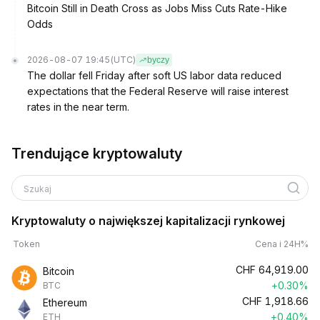
Bitcoin Still in Death Cross as Jobs Miss Cuts Rate-Hike
Odds
2026-08-07 19:45
(UTC)
byczy
The dollar fell Friday after soft US labor data reduced
expectations that the Federal Reserve will raise interest
rates in the near term.
Trendujące kryptowaluty
Szukaj
Kryptowaluty o największej kapitalizacji rynkowej
Token
Cena i 24H%
CHF
64,919.00
Bitcoin
+0.30%
BTC
CHF
1,918.66
Ethereum
+0.40%
ETH