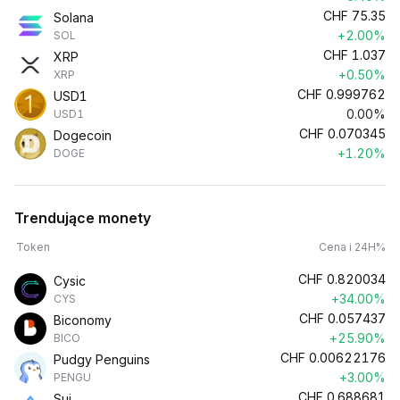
CHF
75.35
Solana
+2.00%
SOL
CHF
1.037
XRP
+0.50%
XRP
CHF
0.999762
USD1
0.00%
USD1
CHF
0.070345
Dogecoin
+1.20%
DOGE
Trendujące monety
Token
Cena i 24H%
CHF
0.820034
Cysic
+34.00%
CYS
CHF
0.057437
Biconomy
+25.90%
BICO
CHF
0.00622176
Pudgy Penguins
+3.00%
PENGU
CHF
0.688681
Sui