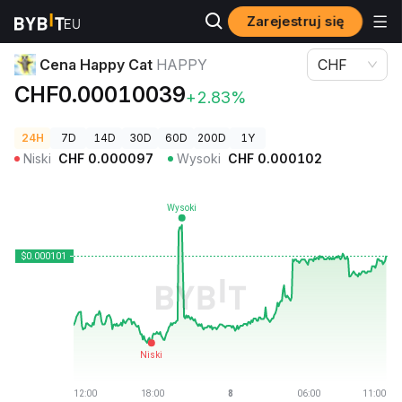
Zarejestruj się
Ceny kryptowalut
Cena Happy Cat HAPPY
Cena Happy Cat
HAPPY
CHF
CHF0.00010039
+2.83%
24H
7D
14D
30D
60D
200D
1Y
Niski
CHF
0.000097
Wysoki
CHF
0.000102