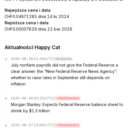
Najwyższa cena i data
CHF0.04971285 dnia 14 lis 2024
Najniższa cena i data
CHF0.00007829 dnia 22 kwi 2026
Aktualności Happy Cat
2026-08-08 01:39
(UTC)
Neutralnie
July nonfarm payrolls did not give the Federal Reserve a
clear answer; the “New Federal Reserve News Agency”:
whether to raise rates in September still depends on
inflation.
2026-08-08 00:25
(UTC)
Niedźwiedzio
Morgan Stanley: Expects Federal Reserve balance sheet to
shrink by $1.5 trillion
2026-08-07 23:28
(UTC)
Niedźwiedzio