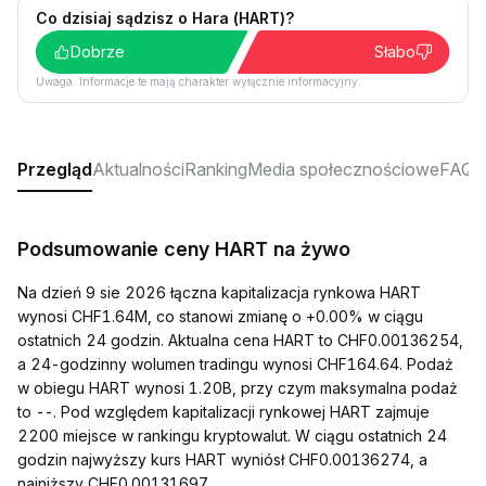
Co dzisiaj sądzisz o Hara (HART)?
Dobrze
Słabo
Uwaga: Informacje te mają charakter wyłącznie informacyjny.
Przegląd
Aktualności
Ranking
Media społecznościowe
FAQ
Podsumowanie ceny HART na żywo
Na dzień 9 sie 2026 łączna kapitalizacja rynkowa HART
wynosi CHF1.64M, co stanowi zmianę o +0.00% w ciągu
ostatnich 24 godzin. Aktualna cena HART to CHF0.00136254,
a 24-godzinny wolumen tradingu wynosi CHF164.64. Podaż
w obiegu HART wynosi 1.20B, przy czym maksymalna podaż
to --. Pod względem kapitalizacji rynkowej HART zajmuje
2200 miejsce w rankingu kryptowalut. W ciągu ostatnich 24
godzin najwyższy kurs HART wyniósł CHF0.00136274, a
najniższy CHF0.00131697.