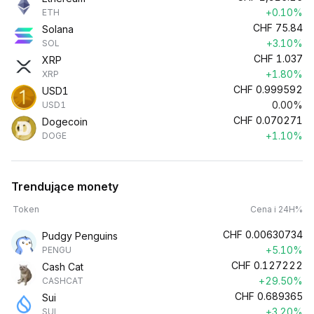
+0.10%
ETH
CHF
75.84
Solana
+3.10%
SOL
CHF
1.037
XRP
+1.80%
XRP
CHF
0.999592
USD1
0.00%
USD1
CHF
0.070271
Dogecoin
+1.10%
DOGE
Trendujące monety
Token
Cena i 24H%
CHF
0.00630734
Pudgy Penguins
+5.10%
PENGU
CHF
0.127222
Cash Cat
+29.50%
CASHCAT
CHF
0.689365
Sui
+3.20%
SUI