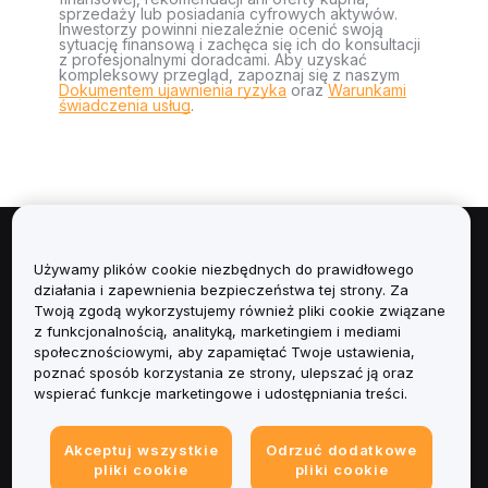
sprzedaży lub posiadania cyfrowych aktywów.
Inwestorzy powinni niezależnie ocenić swoją
sytuację finansową i zachęca się ich do konsultacji
z profesjonalnymi doradcami. Aby uzyskać
kompleksowy przegląd, zapoznaj się z naszym
Dokumentem ujawnienia ryzyka
oraz
Warunkami
świadczenia usług
.
Informacje
Używamy plików cookie niezbędnych do prawidłowego
działania i zapewnienia bezpieczeństwa tej strony. Za
Usługi
Twoją zgodą wykorzystujemy również pliki cookie związane
z funkcjonalnością, analityką, marketingiem i mediami
społecznościowymi, aby zapamiętać Twoje ustawienia,
Obsługa Klienta
poznać sposób korzystania ze strony, ulepszać ją oraz
wspierać funkcje marketingowe i udostępniania treści.
Produkty
Akceptuj wszystkie
Odrzuć dodatkowe
Informacje prawne
pliki cookie
pliki cookie