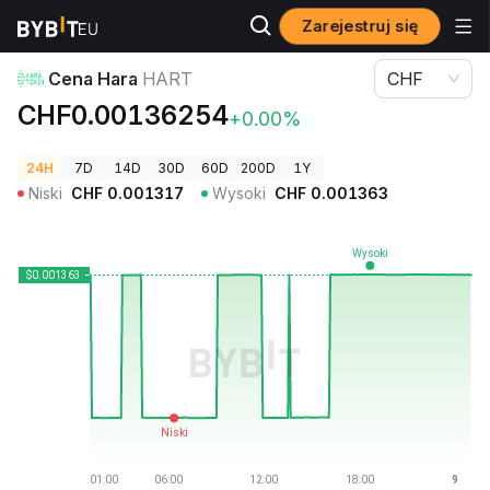
Zarejestruj się
Ceny kryptowalut
Cena Hara HART
Cena Hara
HART
CHF
CHF0.00136254
+0.00%
24H
7D
14D
30D
60D
200D
1Y
Niski
CHF
0.001317
Wysoki
CHF
0.001363