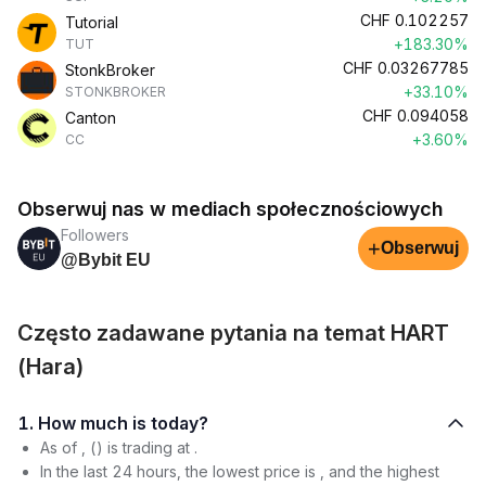
CHF
0.102257
Tutorial
+183.30%
TUT
CHF
0.03267785
StonkBroker
+33.10%
STONKBROKER
CHF
0.094058
Canton
+3.60%
CC
Obserwuj nas w mediach społecznościowych
Followers
+
Obserwuj
@Bybit EU
Często zadawane pytania na temat HART
(Hara)
1. How much is today?
As of , () is trading at .
In the last 24 hours, the lowest price is , and the highest