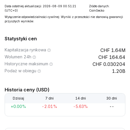
Data ostatniej aktualizacji: 2026-08-09 00:51:21
Źródło danych:
(UTC+0)
CoinGecko
Wyłączenie odpowiedzialności cywilnej: Wyniki z przeszłości nie stanowią gwarancji
przyszłych wyników.
Statystyki cen
Kapitalizacja rynkowa
1.64M
Wolumen 24h
164.64
Historyczne maksimum
0.030204
Podaż w obiegu
1.20B
Historia ceny (USD)
Dzisiaj
7 dni
14 dni
30 dni
+0.00%
-2.01%
-5.63%
--