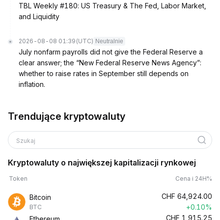
TBL Weekly #180: US Treasury & The Fed, Labor Market,
and Liquidity
2026-08-08 01:39
(UTC)
Neutralnie
July nonfarm payrolls did not give the Federal Reserve a
clear answer; the “New Federal Reserve News Agency”:
whether to raise rates in September still depends on
inflation.
Trendujące kryptowaluty
Szukaj
Kryptowaluty o największej kapitalizacji rynkowej
Token
Cena i 24H%
CHF
64,924.00
Bitcoin
+0.10%
BTC
CHF
1,915.25
Ethereum