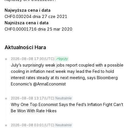
Najwyższa cena i data
CHF0.030204 dnia 27 cze 2021
Najniższa cena i data
CHF0.00001716 dnia 25 mar 2020
Aktualności Hara
2026-08-08 17:30
(UTC)
byczy
July’s surprisingly weak jobs report coupled with a possible
cooling in inflation next week may lead the Fed to hold
interest rates steady at its next meeting, says Bloomberg
Economic’s @AnnaEconomist
2026-08-08 13:17
(UTC)
Neutralnie
Why One Top Economist Says the Fed’s Inflation Fight Can’t
Be Won With Rate Hikes
2026-08-08 03:01
(UTC)
Neutralnie