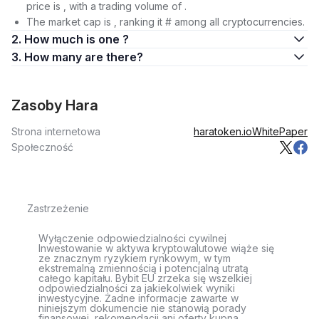
price is , with a trading volume of .
The market cap is , ranking it # among all cryptocurrencies.
2. How much is one ?
3. How many are there?
Zasoby Hara
Strona internetowa
haratoken.io
WhitePaper
Społeczność
Zastrzeżenie
Wyłączenie odpowiedzialności cywilnej
Inwestowanie w aktywa kryptowalutowe wiąże się
ze znacznym ryzykiem rynkowym, w tym
ekstremalną zmiennością i potencjalną utratą
całego kapitału. Bybit EU zrzeka się wszelkiej
odpowiedzialności za jakiekolwiek wyniki
inwestycyjne. Żadne informacje zawarte w
niniejszym dokumencie nie stanowią porady
finansowej, rekomendacji ani oferty kupna,