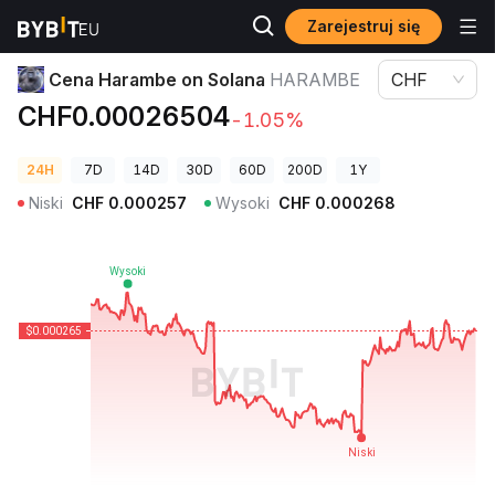
Zarejestruj się
Ceny kryptowalut
Cena Harambe on Solana HARAMBE
Cena Harambe on Solana
HARAMBE
CHF
CHF0.00026504
-1.05%
24H
7D
14D
30D
60D
200D
1Y
Niski
CHF
0.000257
Wysoki
CHF
0.000268