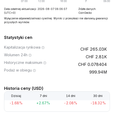
Data ostatniej aktualizacji: 2026-08-07 06:06:07
Źródło danych:
(UTC+0)
CoinGecko
Wyłączenie odpowiedzialności cywilnej: Wyniki z przeszłości nie stanowią gwarancji
przyszłych wyników.
Statystyki cen
Kapitalizacja rynkowa
265.03K
Wolumen 24h
2.81K
Historyczne maksimum
0.078404
Podaż w obiegu
999.94M
Historia ceny (USD)
Dzisiaj
7 dni
14 dni
30 dni
-1.68%
+2.67%
-2.08%
-18.32%