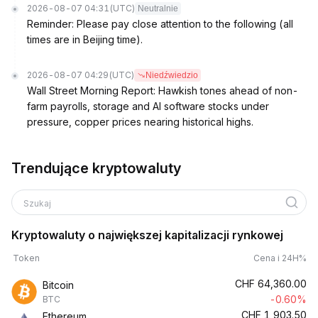
2026-08-07 04:31
(UTC)
Neutralnie
Reminder: Please pay close attention to the following (all
times are in Beijing time).
2026-08-07 04:29
(UTC)
Niedźwiedzio
Wall Street Morning Report: Hawkish tones ahead of non-
farm payrolls, storage and AI software stocks under
pressure, copper prices nearing historical highs.
Trendujące kryptowaluty
Szukaj
Kryptowaluty o największej kapitalizacji rynkowej
Token
Cena i 24H%
CHF
64,360.00
Bitcoin
-0.60%
BTC
CHF
1,903.50
Ethereum