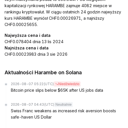
kapitalizacji rynkowej HARAMBE zajmuje 4082 miejsce w
rankingu kryptowalut. W ciągu ostatnich 24 godzin najwyższy
kurs HARAMBE wyniósł CHF0.00026971, a najniższy
CHF0.00025655.
Najwyższa cena i data
CHF0.078404 dnia 13 lis 2024
Najniższa cena i data
CHF0.00023983 dnia 3 sie 2026
Aktualności Harambe on Solana
2026-08-07 05:22
(UTC)
Niedźwiedzio
Bitcoin price slips below $65K after US jobs data
2026-08-07 04:43
(UTC)
Neutralnie
Swiss Franc weakens as increased risk aversion boosts
safe-haven US Dollar