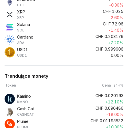
-0.30%
ETH
CHF
1.025
XRP
-2.60%
XRP
CHF
72.96
Solana
-1.40%
SOL
CHF
0.203176
Cardano
+7.20%
ADA
CHF
0.999606
USD1
0.00%
USD1
Trendujące monety
Token
Cena i 24H%
CHF
0.020193
Kamino
+12.10%
KMNO
CHF
0.096486
Cash Cat
-18.00%
CASHCAT
CHF
0.01193832
Plume
+10.30%
PLUME