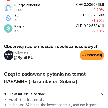
CHF
0.00607686
Pudgy Penguins
-2.70%
PENGU
CHF
0.673608
Sui
-1.90%
SUI
CHF
0.02558416
Kaspa
-2.40%
KAS
Obserwuj nas w mediach społecznościowych
Followers
+
Obserwuj
@Bybit EU
Często zadawane pytania na temat
HARAMBE (Harambe on Solana)
1. How much is today?
As of , () is trading at .
In the last 24 hours, the lowest price is , and the highest