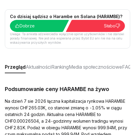
Co dzisiaj sądzisz o Harambe on Solana (HARAMBE)?
Dobrze
Słabo
Uwaga: Ta ankieta odzwierciedla wyłącznie opinie użytkowników i nie stanowi
porady finansowej. Nie jest ona wspierana przez Bybit EU ani nie ma na celu
wskazywania przyszłych wyników.
Przegląd
Aktualności
Ranking
Media społecznościowe
FAQ
Podsumowanie ceny HARAMBE na żywo
Na dzień 7 sie 2026 łączna kapitalizacja rynkowa HARAMBE
wynosi CHF265.03K, co stanowi zmianę o -1.05% w ciągu
ostatnich 24 godzin. Aktualna cena HARAMBE to
CHF0.00026504, a 24-godzinny wolumen tradingu wynosi
CHF2.81K. Podaż w obiegu HARAMBE wynosi 999.94M, przy
czym maksymalna podaż to 999.94M. Pod względem