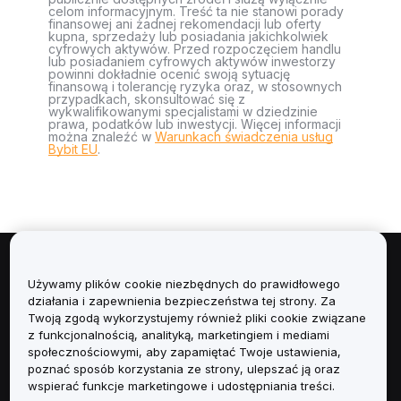
celom informacyjnym. Treść ta nie stanowi porady
finansowej ani żadnej rekomendacji lub oferty
kupna, sprzedaży lub posiadania jakichkolwiek
cyfrowych aktywów. Przed rozpoczęciem handlu
lub posiadaniem cyfrowych aktywów inwestorzy
powinni dokładnie ocenić swoją sytuację
finansową i tolerancję ryzyka oraz, w stosownych
przypadkach, skonsultować się z
wykwalifikowanymi specjalistami w dziedzinie
prawa, podatków lub inwestycji. Więcej informacji
można znaleźć w
Warunkach świadczenia usług
Bybit EU
.
Informacje
Używamy plików cookie niezbędnych do prawidłowego
działania i zapewnienia bezpieczeństwa tej strony. Za
Usługi
Twoją zgodą wykorzystujemy również pliki cookie związane
z funkcjonalnością, analityką, marketingiem i mediami
społecznościowymi, aby zapamiętać Twoje ustawienia,
Obsługa Klienta
poznać sposób korzystania ze strony, ulepszać ją oraz
wspierać funkcje marketingowe i udostępniania treści.