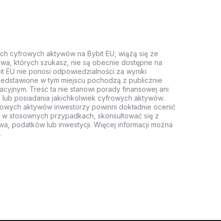
ych cyfrowych aktywów na Bybit EU, wiążą się ze
wa, których szukasz, nie są obecnie dostępne na
it EU nie ponosi odpowiedzialności za wyniki
rzedstawione w tym miejscu pochodzą z publicznie
acyjnym. Treść ta nie stanowi porady finansowej ani
 lub posiadania jakichkolwiek cyfrowych aktywów.
rowych aktywów inwestorzy powinni dokładnie ocenić
z, w stosownych przypadkach, skonsultować się z
wa, podatków lub inwestycji. Więcej informacji można
.