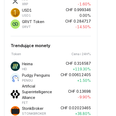
-1.60%
XRP
CHF
0.999346
USD1
0.00%
USD1
CHF
0.284717
GRVT Token
-14.50%
GRVT
Trendujące monety
Token
Cena i 24H%
CHF
0.316587
Heima
+119.30%
HEI
CHF
0.00612405
Pudgy Penguins
+1.50%
PENGU
Artificial
CHF
0.13698
Superintelligence
-9.90%
Alliance
FET
CHF
0.02023465
StonkBroker
+38.80%
STONKBROKER