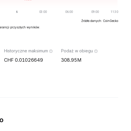
Źródło danych: CoinGecko
warancji przyszłych wyników.
Historyczne maksimum
Podaż w obiegu
0.01026649
308.95M
o