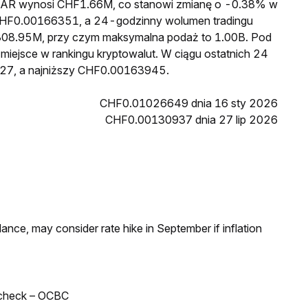
a HAR wynosi CHF1.66M, co stanowi zmianę o -0.38% w
 CHF0.00166351, a 24-godzinny wolumen tradingu
08.95M, przy czym maksymalna podaż to 1.00B. Pod
miejsce w rankingu kryptowalut. W ciągu ostatnich 24
27, a najniższy CHF0.00163945.
CHF0.01026649 dnia 16 sty 2026
CHF0.00130937 dnia 27 lip 2026
nce, may consider rate hike in September if inflation
 check – OCBC