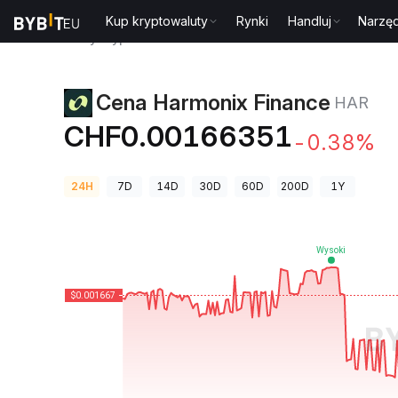
Kup kryptowaluty
Rynki
Handluj
Narzęd
Ceny kryptowalut
Cena Harmonix Finance HAR
Cena Harmonix Finance
HAR
CHF0.00166351
-0.38%
24H
7D
14D
30D
60D
200D
1Y