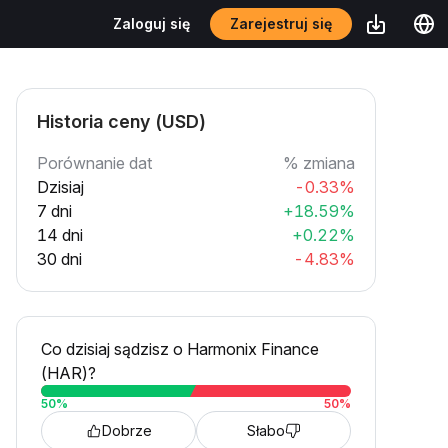
Zarejestruj się
Zaloguj się
Historia ceny (USD)
Porównanie dat
% zmiana
Dzisiaj
-0.33%
7 dni
+18.59%
14 dni
+0.22%
30 dni
-4.83%
Co dzisiaj sądzisz o Harmonix Finance
(HAR)?
50
%
50
%
Dobrze
Słabo