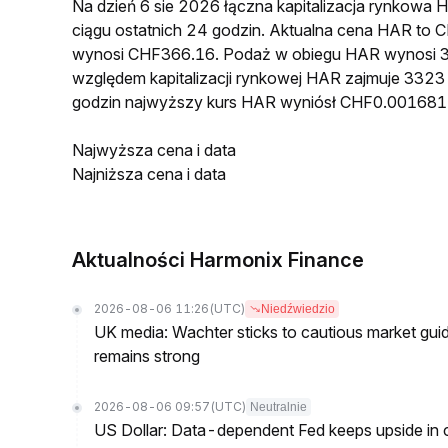
Na dzień 6 sie 2026 łączna kapitalizacja rynkow
ciągu ostatnich 24 godzin. Aktualna cena HAR to
wynosi CHF366.16. Podaż w obiegu HAR wynosi 3
względem kapitalizacji rynkowej HAR zajmuje 3323 
godzin najwyższy kurs HAR wyniósł CHF0.001681
Najwyższa cena i data
Najniższa cena i data
Aktualności Harmonix Finance
2026-08-06 11:26
(UTC)
Niedźwiedzio
UK media: Wachter sticks to cautious market guida
remains strong
2026-08-06 09:57
(UTC)
Neutralnie
US Dollar: Data-dependent Fed keeps upside in