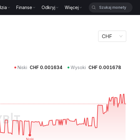
zia
Finanse
Odkryj
Więcej
CHF
Niski
CHF
0.001634
Wysoki
CHF
0.001678