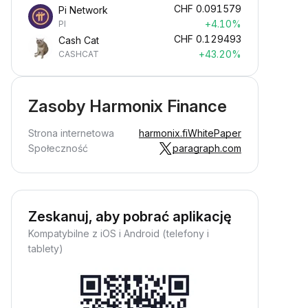
CHF
0.091579
Pi Network
+4.10%
PI
CHF
0.129493
Cash Cat
+43.20%
CASHCAT
Zasoby Harmonix Finance
Strona internetowa
harmonix.fi
WhitePaper
Społeczność
paragraph.com
Zeskanuj, aby pobrać aplikację
Kompatybilne z iOS i Android (telefony i
tablety)