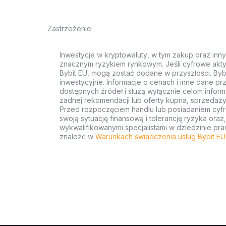
Zastrzeżenie
Inwestycje w kryptowaluty, w tym zakup oraz inn
znacznym ryzykiem rynkowym. Jeśli cyfrowe akty
Bybit EU, mogą zostać dodane w przyszłości. Byb
inwestycyjne. Informacje o cenach i inne dane p
dostępnych źródeł i służą wyłącznie celom inform
żadnej rekomendacji lub oferty kupna, sprzedaży
Przed rozpoczęciem handlu lub posiadaniem cyf
swoją sytuację finansową i tolerancję ryzyka ora
wykwalifikowanymi specjalistami w dziedzinie pra
znaleźć w
Warunkach świadczenia usług Bybit EU