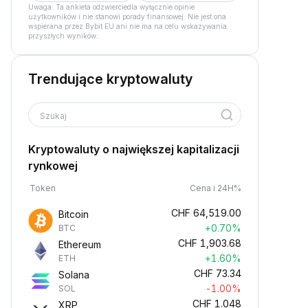
Uwaga: Ta ankieta odzwierciedla wyłącznie opinie
użytkowników i nie stanowi porady finansowej. Nie jest ona
wspierana przez Bybit EU ani nie ma na celu wskazywania
przyszłych wyników.
Trendujące kryptowaluty
Szukaj
Kryptowaluty o największej kapitalizacji
rynkowej
Token
Cena i 24H%
CHF
64,519.00
Bitcoin
+0.70%
BTC
CHF
1,903.68
Ethereum
+1.60%
ETH
CHF
73.34
Solana
-1.00%
SOL
CHF
1.048
XRP