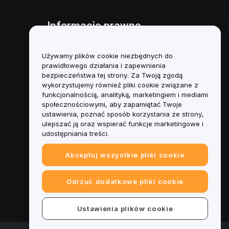
Informacje prawne
Polityka dotycząca konfliktu
interesów
Używamy plików cookie niezbędnych do
prawidłowego działania i zapewnienia
Podsumowanie polityki
bezpieczeństwa tej strony. Za Twoją zgodą
powiernictwa i zarządzania
wykorzystujemy również pliki cookie związane z
funkcjonalnością, analityką, marketingiem i mediami
Informacje ESG
społecznościowymi, aby zapamiętać Twoje
ustawienia, poznać sposób korzystania ze strony,
Biuletyny informacyjne
ulepszać ją oraz wspierać funkcje marketingowe i
kryptoaktywów
udostępniania treści.
Akceptuj wszystkie pliki cookie
Odrzuć dodatkowe pliki cookie
Ustawienia plików cookie