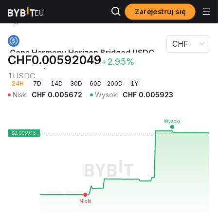
Zarejestruj się
Ceny
Cena Harmony Horizon Bridged USDC (Harmony)
kryptowalut
1USDC
CHF
Cena Harmony Horizon Bridged USDC
CHF0.00592049
+2.95%
(Harmony)
1USDC
24H
7D
14D
30D
60D
200D
1Y
Niski
CHF
0.005672
Wysoki
CHF
0.005923