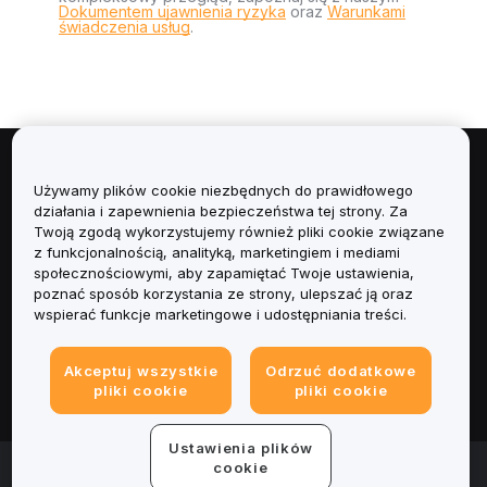
Dokumentem ujawnienia ryzyka
oraz
Warunkami
świadczenia usług
.
Informacje
Używamy plików cookie niezbędnych do prawidłowego
działania i zapewnienia bezpieczeństwa tej strony. Za
Usługi
Twoją zgodą wykorzystujemy również pliki cookie związane
z funkcjonalnością, analityką, marketingiem i mediami
społecznościowymi, aby zapamiętać Twoje ustawienia,
Obsługa Klienta
poznać sposób korzystania ze strony, ulepszać ją oraz
wspierać funkcje marketingowe i udostępniania treści.
Produkty
Akceptuj wszystkie
Odrzuć dodatkowe
Informacje prawne
pliki cookie
pliki cookie
Ustawienia plików
© 2025-2026 Bybit.eu. Wszystkie prawa zastrzeżone.
cookie