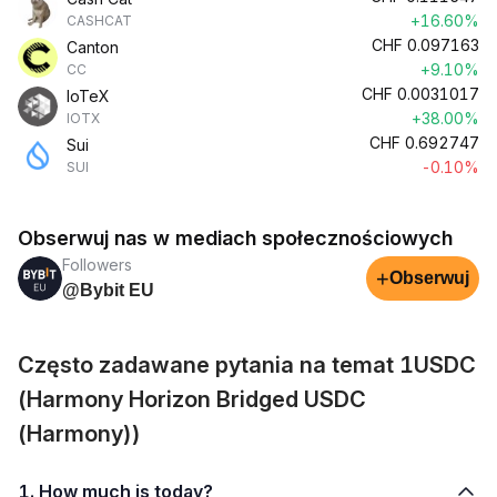
+16.60%
CASHCAT
CHF
0.097163
Canton
+9.10%
CC
CHF
0.0031017
IoTeX
+38.00%
IOTX
CHF
0.692747
Sui
-0.10%
SUI
Obserwuj nas w mediach społecznościowych
Followers
+
Obserwuj
@Bybit EU
Często zadawane pytania na temat 1USDC
(Harmony Horizon Bridged USDC
(Harmony))
1. How much is today?