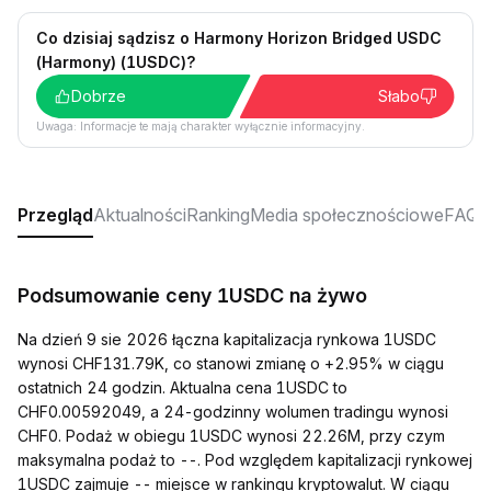
Co dzisiaj sądzisz o Harmony Horizon Bridged USDC
(Harmony) (1USDC)?
Dobrze
Słabo
Uwaga: Informacje te mają charakter wyłącznie informacyjny.
Przegląd
Aktualności
Ranking
Media społecznościowe
FAQ
Podsumowanie ceny 1USDC na żywo
Na dzień 9 sie 2026 łączna kapitalizacja rynkowa 1USDC
wynosi CHF131.79K, co stanowi zmianę o +2.95% w ciągu
ostatnich 24 godzin. Aktualna cena 1USDC to
CHF0.00592049, a 24-godzinny wolumen tradingu wynosi
CHF0. Podaż w obiegu 1USDC wynosi 22.26M, przy czym
maksymalna podaż to --. Pod względem kapitalizacji rynkowej
1USDC zajmuje -- miejsce w rankingu kryptowalut. W ciągu