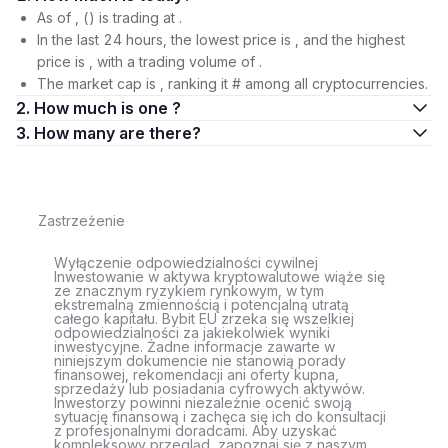
As of , () is trading at .
In the last 24 hours, the lowest price is , and the highest
price is , with a trading volume of .
The market cap is , ranking it # among all cryptocurrencies.
2. How much is one ?
3. How many are there?
Zastrzeżenie
Wyłączenie odpowiedzialności cywilnej
Inwestowanie w aktywa kryptowalutowe wiąże się
ze znacznym ryzykiem rynkowym, w tym
ekstremalną zmiennością i potencjalną utratą
całego kapitału. Bybit EU zrzeka się wszelkiej
odpowiedzialności za jakiekolwiek wyniki
inwestycyjne. Żadne informacje zawarte w
niniejszym dokumencie nie stanowią porady
finansowej, rekomendacji ani oferty kupna,
sprzedaży lub posiadania cyfrowych aktywów.
Inwestorzy powinni niezależnie ocenić swoją
sytuację finansową i zachęca się ich do konsultacji
z profesjonalnymi doradcami. Aby uzyskać
kompleksowy przegląd, zapoznaj się z naszym