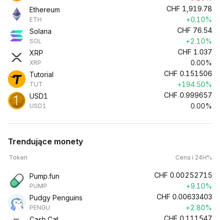
CHF
1,919.78
Ethereum
+0.10%
ETH
CHF
76.54
Solana
+2.10%
SOL
CHF
1.037
XRP
0.00%
XRP
CHF
0.151506
Tutorial
+194.50%
TUT
CHF
0.999657
USD1
0.00%
USD1
Trendujące monety
Token
Cena i 24H%
CHF
0.00252715
Pump.fun
+9.10%
PUMP
CHF
0.00633403
Pudgy Penguins
+2.80%
PENGU
CHF
0.111547
Cash Cat