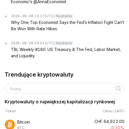
Economic’s @AnnaEconomist
2026-08-08 13:17
(UTC)
Neutralnie
Why One Top Economist Says the Fed’s Inflation Fight Can’t
Be Won With Rate Hikes
2026-08-08 03:01
(UTC)
Neutralnie
TBL Weekly #180: US Treasury & The Fed, Labor Market,
and Liquidity
Trendujące kryptowaluty
Szukaj
Kryptowaluty o największej kapitalizacji rynkowej
Token
Cena i 24H%
CHF
64,922.00
Bitcoin
-0.20%
BTC