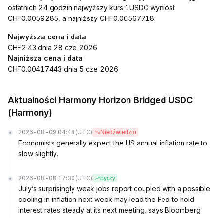
ostatnich 24 godzin najwyższy kurs 1USDC wyniósł
CHF0.0059285, a najniższy CHF0.00567718.
Najwyższa cena i data
CHF2.43 dnia 28 cze 2026
Najniższa cena i data
CHF0.00417443 dnia 5 cze 2026
Aktualności Harmony Horizon Bridged USDC
(Harmony)
2026-08-09 04:48
(UTC)
Niedźwiedzio
Economists generally expect the US annual inflation rate to
slow slightly.
2026-08-08 17:30
(UTC)
byczy
July’s surprisingly weak jobs report coupled with a possible
cooling in inflation next week may lead the Fed to hold
interest rates steady at its next meeting, says Bloomberg