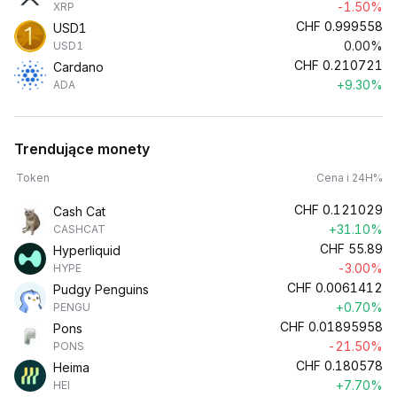
-1.50%
XRP
CHF
0.999558
USD1
0.00%
USD1
CHF
0.210721
Cardano
+9.30%
ADA
Trendujące monety
Token
Cena i 24H%
CHF
0.121029
Cash Cat
+31.10%
CASHCAT
CHF
55.89
Hyperliquid
-3.00%
HYPE
CHF
0.0061412
Pudgy Penguins
+0.70%
PENGU
CHF
0.01895958
Pons
-21.50%
PONS
CHF
0.180578
Heima
+7.70%
HEI