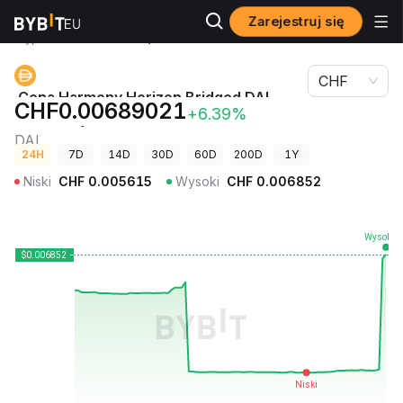
Zarejestruj się
Ceny
Cena Harmony Horizon Bridged DAI (Harmony
kryptowalut
Shard 0) DAI
CHF
Cena Harmony Horizon Bridged DAI
CHF0.00689021
+6.39%
(Harmony Shard 0)
DAI
24H
7D
14D
30D
60D
200D
1Y
Niski
CHF
0.005615
Wysoki
CHF
0.006852