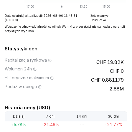
Data ostatniej aktualizacji: 2026-08-06 16:43:51
Źródło danych:
(UTC+0)
CoinGecko
Wyłączenie odpowiedzialności cywilnej: Wyniki z przeszłości nie stanowią gwarancji
przyszłych wyników.
Statystyki cen
Kapitalizacja rynkowa
19.82K
Wolumen 24h
0
Historyczne maksimum
0.881179
Podaż w obiegu
2.88M
Historia ceny (USD)
Dzisiaj
7 dni
14 dni
30 dni
+5.78%
-21.46%
--
-21.77%