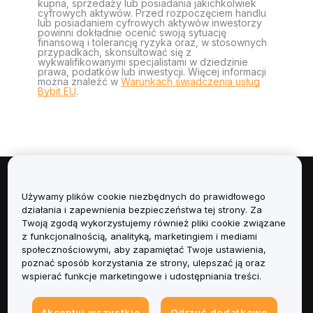
kupna, sprzedaży lub posiadania jakichkolwiek
cyfrowych aktywów. Przed rozpoczęciem handlu
lub posiadaniem cyfrowych aktywów inwestorzy
powinni dokładnie ocenić swoją sytuację
finansową i tolerancję ryzyka oraz, w stosownych
przypadkach, skonsultować się z
wykwalifikowanymi specjalistami w dziedzinie
prawa, podatków lub inwestycji. Więcej informacji
można znaleźć w
Warunkach świadczenia usług
Bybit EU
.
Informacje
Używamy plików cookie niezbędnych do prawidłowego
działania i zapewnienia bezpieczeństwa tej strony. Za
Usługi
Twoją zgodą wykorzystujemy również pliki cookie związane
z funkcjonalnością, analityką, marketingiem i mediami
społecznościowymi, aby zapamiętać Twoje ustawienia,
Obsługa Klienta
poznać sposób korzystania ze strony, ulepszać ją oraz
wspierać funkcje marketingowe i udostępniania treści.
Produkty
Akceptuj wszystkie
Odrzuć dodatkowe