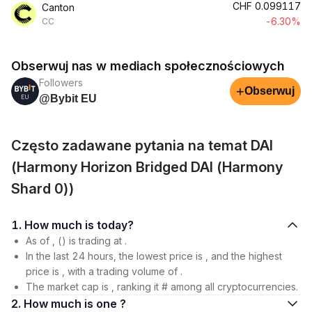
CHF
0.099117
Canton
-6.30%
CC
Obserwuj nas w mediach społecznościowych
Followers
+
Obserwuj
@Bybit EU
Często zadawane pytania na temat DAI
(Harmony Horizon Bridged DAI (Harmony
Shard 0))
1. How much is today?
As of , () is trading at .
In the last 24 hours, the lowest price is , and the highest
price is , with a trading volume of .
The market cap is , ranking it # among all cryptocurrencies.
2. How much is one ?