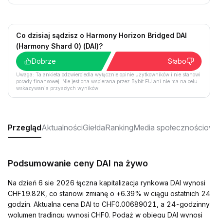
Co dzisiaj sądzisz o Harmony Horizon Bridged DAI
(Harmony Shard 0) (DAI)?
Dobrze
Słabo
Uwaga: Ta ankieta odzwierciedla wyłącznie opinie użytkowników i nie stanowi
porady finansowej. Nie jest ona wspierana przez Bybit EU ani nie ma na celu
wskazywania przyszłych wyników.
Przegląd
Aktualności
Giełda
Ranking
Media społecznościow
Podsumowanie ceny DAI na żywo
Na dzień 6 sie 2026 łączna kapitalizacja rynkowa DAI wynosi
CHF19.82K, co stanowi zmianę o +6.39% w ciągu ostatnich 24
godzin. Aktualna cena DAI to CHF0.00689021, a 24-godzinny
wolumen tradingu wynosi CHF0. Podaż w obiegu DAI wynosi