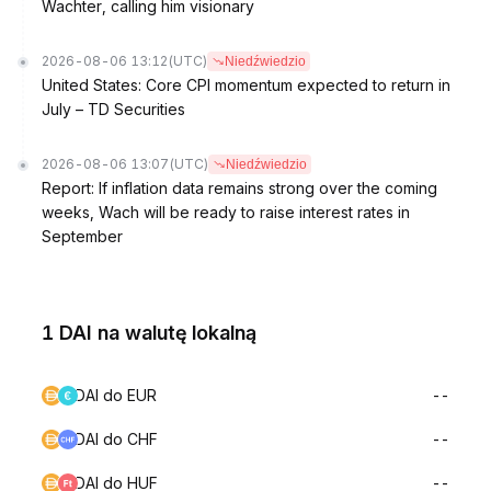
Wachter, calling him visionary
2026-08-06 13:12
(UTC)
Niedźwiedzio
United States: Core CPI momentum expected to return in
July – TD Securities
2026-08-06 13:07
(UTC)
Niedźwiedzio
Report: If inflation data remains strong over the coming
weeks, Wach will be ready to raise interest rates in
September
1 DAI na walutę lokalną
DAI do EUR
--
DAI do CHF
--
DAI do HUF
--