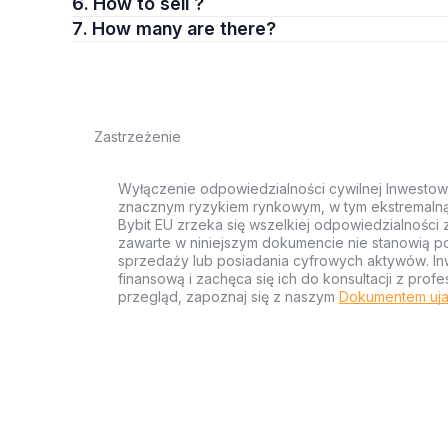
6. How to sell ?
7. How many are there?
Zastrzeżenie
Wyłączenie odpowiedzialności cywilnej Inwestow
znacznym ryzykiem rynkowym, w tym ekstremalną z
Bybit EU zrzeka się wszelkiej odpowiedzialności 
zawarte w niniejszym dokumencie nie stanowią po
sprzedaży lub posiadania cyfrowych aktywów. Inw
finansową i zachęca się ich do konsultacji z pr
przegląd, zapoznaj się z naszym
Dokumentem uja