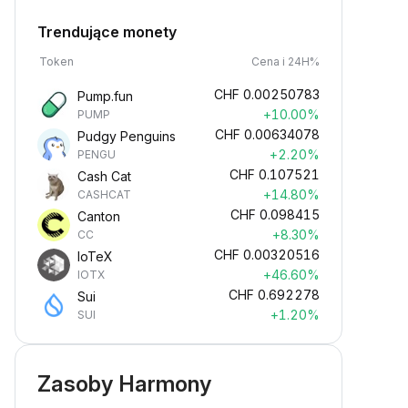
Trendujące monety
Token
Cena i 24H%
CHF
0.00250783
Pump.fun
+10.00%
PUMP
CHF
0.00634078
Pudgy Penguins
+2.20%
PENGU
CHF
0.107521
Cash Cat
+14.80%
CASHCAT
CHF
0.098415
Canton
+8.30%
CC
CHF
0.00320516
IoTeX
+46.60%
IOTX
CHF
0.692278
Sui
+1.20%
SUI
Zasoby Harmony