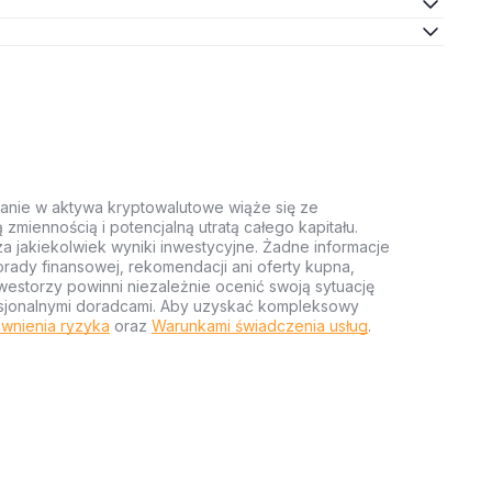
anie w aktywa kryptowalutowe wiąże się ze
miennością i potencjalną utratą całego kapitału.
za jakiekolwiek wyniki inwestycyjne. Żadne informacje
rady finansowej, rekomendacji ani oferty kupna,
estorzy powinni niezależnie ocenić swoją sytuację
ofesjonalnymi doradcami. Aby uzyskać kompleksowy
wnienia ryzyka
oraz
Warunkami świadczenia usług
.