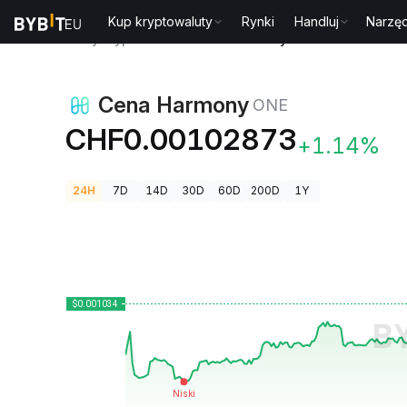
Kup kryptowaluty
Rynki
Handluj
Narzęd
Ceny kryptowalut
Cena Harmony ONE
Cena Harmony
ONE
CHF0.00102873
+1.14%
24H
7D
14D
30D
60D
200D
1Y