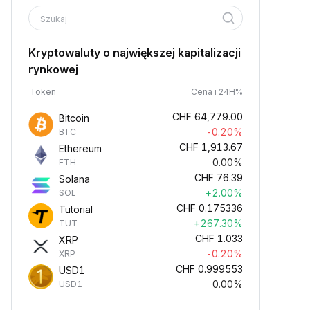
Szukaj
Kryptowaluty o największej kapitalizacji
rynkowej
Token
Cena i 24H%
CHF
64,779.00
Bitcoin
-0.20%
BTC
CHF
1,913.67
Ethereum
0.00%
ETH
CHF
76.39
Solana
+2.00%
SOL
CHF
0.175336
Tutorial
+267.30%
TUT
CHF
1.033
XRP
-0.20%
XRP
CHF
0.999553
USD1
0.00%
USD1