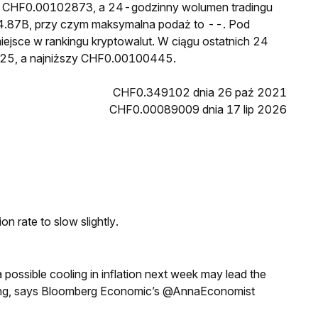
to CHF0.00102873, a 24-godzinny wolumen tradingu
.87B, przy czym maksymalna podaż to --. Pod
iejsce w rankingu kryptowalut. W ciągu ostatnich 24
25, a najniższy CHF0.00100445.
CHF0.349102 dnia 26 paź 2021
CHF0.00089009 dnia 17 lip 2026
n rate to slow slightly.
a possible cooling in inflation next week may lead the
eeting, says Bloomberg Economic’s @AnnaEconomist