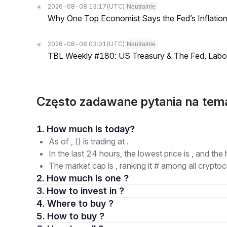
2026-08-08 13:17
(UTC)
Neutralnie
Why One Top Economist Says the Fed’s Inflation
2026-08-08 03:01
(UTC)
Neutralnie
TBL Weekly #180: US Treasury & The Fed, Labor 
Często zadawane pytania na te
1. How much is today?
As of , () is trading at .
In the last 24 hours, the lowest price is , and the 
The market cap is , ranking it # among all cryptoc
2. How much is one ?
3. How to invest in ?
4. Where to buy ?
5. How to buy ?