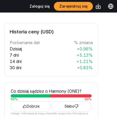
Zarejestruj się
Zaloguj się
Historia ceny (USD)
Porównanie dat
% zmiana
Dzisiaj
+0.96%
7 dni
+5.13%
14 dni
+1.21%
30 dni
+0.83%
Co dzisiaj sądzisz o Harmony (ONE)?
50
%
50
%
Dobrze
Słabo
Uwaga: Informacje te mają charakter wyłącznie informacyjny.