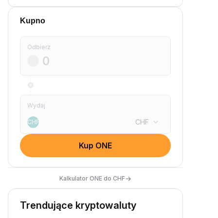
Kupno
Odbierz
Wydaj
CHF
CHF
Kup ONE
→
Kalkulator ONE do CHF
Trendujące kryptowaluty