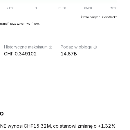
Źródło danych: CoinGecko
warancji przyszłych wyników.
Historyczne maksimum
Podaż w obiegu
0.349102
14.87B
o
a ONE wynosi CHF15.32M, co stanowi zmianę o +1.32%