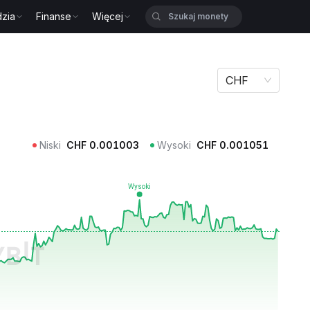
zia
Finanse
Więcej
CHF
Niski
CHF
0.001003
Wysoki
CHF
0.001051