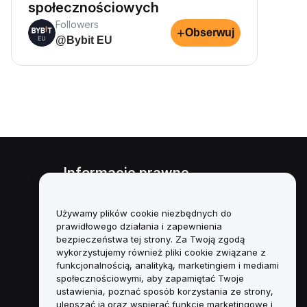
społecznościowych
Followers
+
Obserwuj
@Bybit EU
Informacje prawne
Polityka dotycząca konfliktu
interesów
Używamy plików cookie niezbędnych do
prawidłowego działania i zapewnienia
Podsumowanie polityki
bezpieczeństwa tej strony. Za Twoją zgodą
powiernictwa i zarządzania
wykorzystujemy również pliki cookie związane z
funkcjonalnością, analityką, marketingiem i mediami
Informacje ESG
społecznościowymi, aby zapamiętać Twoje
ustawienia, poznać sposób korzystania ze strony,
Biuletyny informacyjne
ulepszać ją oraz wspierać funkcje marketingowe i
kryptoaktywów