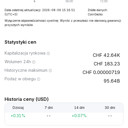
Data ostatniej aktualizacji: 2026-08-06 15:16:51
Źródło danych:
(UTC+0)
CoinGecko
Wyłączenie odpowiedzialności cywilnej: Wyniki z przeszłości nie stanowią gwarancji
przyszłych wyników.
Statystyki cen
Kapitalizacja rynkowa
42.64K
Wolumen 24h
183.23
Historyczne maksimum
0.00000719
Podaż w obiegu
95.64B
Historia ceny (USD)
Dzisiaj
7 dni
14 dni
30 dni
+0.31%
--
+0.07%
--