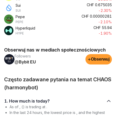
CHF
0.675035
Sui
-2.30%
SUI
CHF
0.00000281
Pepe
-2.10%
PEPE
CHF
55.94
Hyperliquid
-1.90%
HYPE
Obserwuj nas w mediach społecznościowych
Followers
+
Obserwuj
@Bybit EU
Często zadawane pytania na temat CHAOS
(harmonybot)
1. How much is today?
As of , () is trading at .
In the last 24 hours, the lowest price is , and the highest