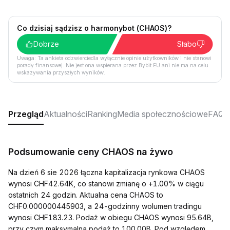
Co dzisiaj sądzisz o harmonybot (CHAOS)?
Dobrze
Słabo
Uwaga: Ta ankieta odzwierciedla wyłącznie opinie użytkowników i nie stanowi
porady finansowej. Nie jest ona wspierana przez Bybit EU ani nie ma na celu
wskazywania przyszłych wyników.
Przegląd
Aktualności
Ranking
Media społecznościowe
FAQ
Podsumowanie ceny CHAOS na żywo
Na dzień 6 sie 2026 łączna kapitalizacja rynkowa CHAOS
wynosi CHF42.64K, co stanowi zmianę o +1.00% w ciągu
ostatnich 24 godzin. Aktualna cena CHAOS to
CHF0.000000445903, a 24-godzinny wolumen tradingu
wynosi CHF183.23. Podaż w obiegu CHAOS wynosi 95.64B,
przy czym maksymalna podaż to 100.00B. Pod względem