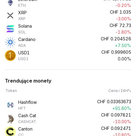
-0.20%
ETH
CHF
1.035
XRP
-3.00%
XRP
CHF
72.73
Solana
-1.80%
SOL
CHF
0.204526
Cardano
+7.50%
ADA
CHF
0.999605
USD1
0.00%
USD1
Trendujące monety
Token
Cena i 24H%
CHF
0.03363673
Hashflow
+91.80%
HFT
CHF
0.097821
Cash Cat
-10.00%
CASHCAT
CHF
0.092471
Canton
-10.80%
CC