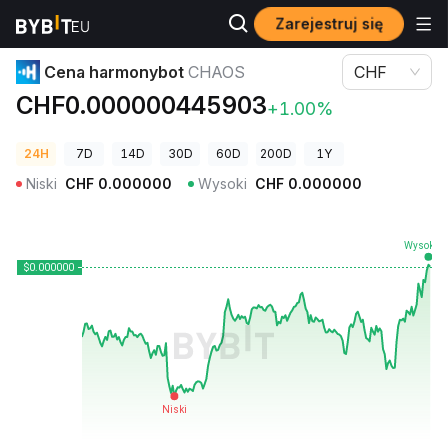
Zarejestruj się
Ceny kryptowalut
Cena harmonybot CHAOS
Cena harmonybot
CHAOS
CHF
CHF0.000000445903
+1.00%
24H
7D
14D
30D
60D
200D
1Y
Niski
CHF
0.000000
Wysoki
CHF
0.000000