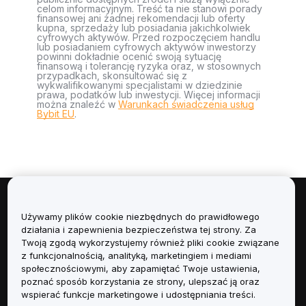
celom informacyjnym. Treść ta nie stanowi porady
finansowej ani żadnej rekomendacji lub oferty
kupna, sprzedaży lub posiadania jakichkolwiek
cyfrowych aktywów. Przed rozpoczęciem handlu
lub posiadaniem cyfrowych aktywów inwestorzy
powinni dokładnie ocenić swoją sytuację
finansową i tolerancję ryzyka oraz, w stosownych
przypadkach, skonsultować się z
wykwalifikowanymi specjalistami w dziedzinie
prawa, podatków lub inwestycji. Więcej informacji
można znaleźć w
Warunkach świadczenia usług
Bybit EU
.
Informacje
Używamy plików cookie niezbędnych do prawidłowego
działania i zapewnienia bezpieczeństwa tej strony. Za
Usługi
Twoją zgodą wykorzystujemy również pliki cookie związane
z funkcjonalnością, analityką, marketingiem i mediami
społecznościowymi, aby zapamiętać Twoje ustawienia,
Obsługa Klienta
poznać sposób korzystania ze strony, ulepszać ją oraz
wspierać funkcje marketingowe i udostępniania treści.