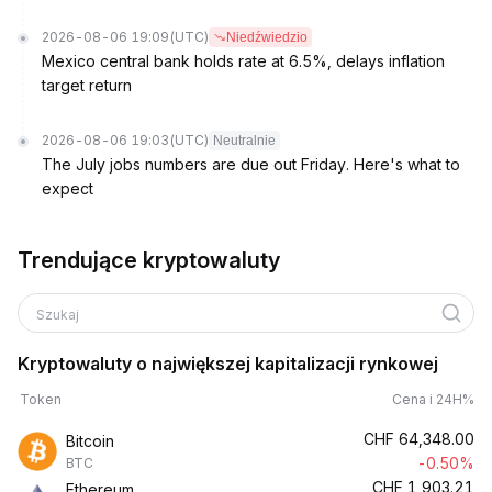
2026-08-06 19:09
(UTC)
Niedźwiedzio
Mexico central bank holds rate at 6.5%, delays inflation
target return
2026-08-06 19:03
(UTC)
Neutralnie
The July jobs numbers are due out Friday. Here's what to
expect
Trendujące kryptowaluty
Szukaj
Kryptowaluty o największej kapitalizacji rynkowej
Token
Cena i 24H%
CHF
64,348.00
Bitcoin
-0.50%
BTC
CHF
1,903.21
Ethereum