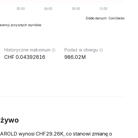
Źródło danych: CoinGecko
warancji przyszłych wyników.
Historyczne maksimum
Podaż w obiegu
0.04392816
986.02M
 żywo
a HAROLD wynosi CHF29.26K, co stanowi zmianę o