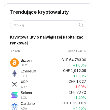
Trendujące kryptowaluty
Szukaj
Kryptowaluty o największej kapitalizacji
rynkowej
Token
Cena i 24H%
CHF
64,783.00
Bitcoin
+1.00%
BTC
CHF
1,912.09
Ethereum
+1.30%
ETH
CHF
1.027
XRP
-1.00%
XRP
CHF
73.72
Solana
+1.40%
SOL
CHF
0.199319
Cardano
+4.40%
ADA