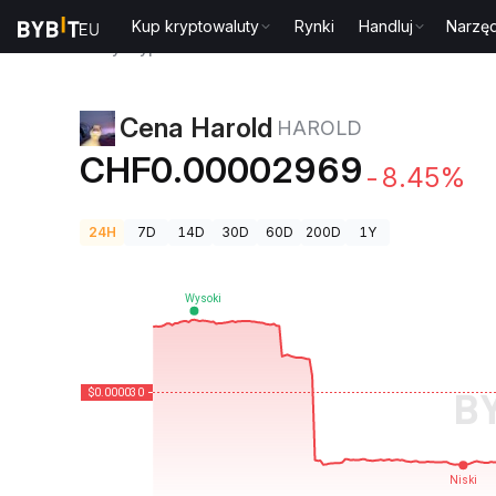
Kup kryptowaluty
Rynki
Handluj
Narzęd
Ceny kryptowalut
Cena Harold HAROLD
Cena Harold
HAROLD
CHF0.00002969
-8.45%
24H
7D
14D
30D
60D
200D
1Y