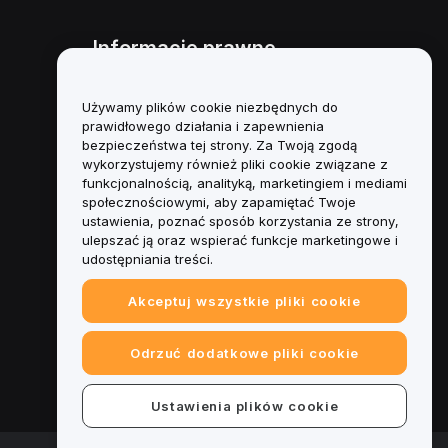
Informacje prawne
Polityka dotycząca konfliktu
interesów
Używamy plików cookie niezbędnych do
prawidłowego działania i zapewnienia
Podsumowanie polityki
bezpieczeństwa tej strony. Za Twoją zgodą
powiernictwa i zarządzania
wykorzystujemy również pliki cookie związane z
funkcjonalnością, analityką, marketingiem i mediami
Informacje ESG
społecznościowymi, aby zapamiętać Twoje
ustawienia, poznać sposób korzystania ze strony,
Biuletyny informacyjne
ulepszać ją oraz wspierać funkcje marketingowe i
kryptoaktywów
udostępniania treści.
Akceptuj wszystkie pliki cookie
Odrzuć dodatkowe pliki cookie
Ustawienia plików cookie