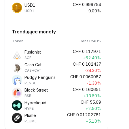
CHF
0.999754
USD1
0.00%
USD1
Trendujące monety
Token
Cena i 24H%
CHF
0.117971
Fusionist
+62.40%
ACE
CHF
0.102437
Cash Cat
-34.30%
CASHCAT
CHF
0.0060087
Pudgy Penguins
-1.30%
PENGU
CHF
0.160651
Block Street
+13.60%
BSB
CHF
55.69
Hyperliquid
+2.50%
HYPE
CHF
0.01202781
Plume
+5.10%
PLUME