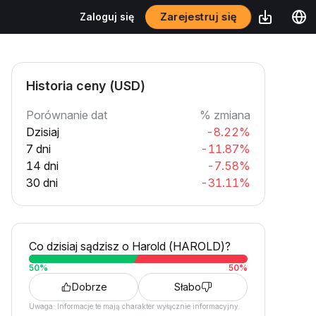
Zarejestruj się
Zaloguj się
Historia ceny (USD)
Porównanie dat
% zmiana
Dzisiaj
-8.22%
7 dni
-11.87%
14 dni
-7.58%
30 dni
-31.11%
Co dzisiaj sądzisz o Harold (HAROLD)?
50
%
50
%
Dobrze
Słabo
Uwaga: Informacje te mają charakter wyłącznie informacyjny.