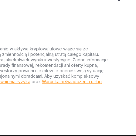
anie w aktywa kryptowalutowe wiąże się ze
miennością i potencjalną utratą całego kapitału.
za jakiekolwiek wyniki inwestycyjne. Żadne informacje
rady finansowej, rekomendacji ani oferty kupna,
estorzy powinni niezależnie ocenić swoją sytuację
ofesjonalnymi doradcami. Aby uzyskać kompleksowy
wnienia ryzyka
oraz
Warunkami świadczenia usług
.