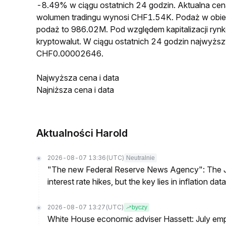
-8.49% w ciągu ostatnich 24 godzin. Aktualna 
wolumen tradingu wynosi CHF1.54K. Podaż w ob
podaż to 986.02M. Pod względem kapitalizacji ry
kryptowalut. W ciągu ostatnich 24 godzin najwyż
CHF0.00002646.
Najwyższa cena i data
Najniższa cena i data
Aktualności Harold
2026-08-07 13:36
(UTC)
Neutralnie
"The new Federal Reserve News Agency": The Ju
interest rate hikes, but the key lies in inflation data
2026-08-07 13:27
(UTC)
byczy
White House economic adviser Hassett: July emp