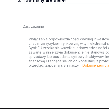
3. How many are there?
Zastrzeżenie
Wyłączenie odpowiedzialności cywilnej Inwestow
znacznym ryzykiem rynkowym, w tym ekstremalną z
Bybit EU zrzeka się wszelkiej odpowiedzialności 
zawarte w niniejszym dokumencie nie stanowią po
sprzedaży lub posiadania cyfrowych aktywów. Inw
finansową i zachęca się ich do konsultacji z pr
przegląd, zapoznaj się z naszym
Dokumentem uja