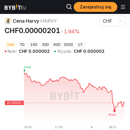
Zarejestruj się
Ceny kryptowalut
Cena Harvy HARVY
Cena Harvy
HARVY
CHF
CHF0.00000201
-1.94%
24H
7D
14D
30D
60D
200D
1Y
Niski
CHF
0.000002
Wysoki
CHF
0.000002