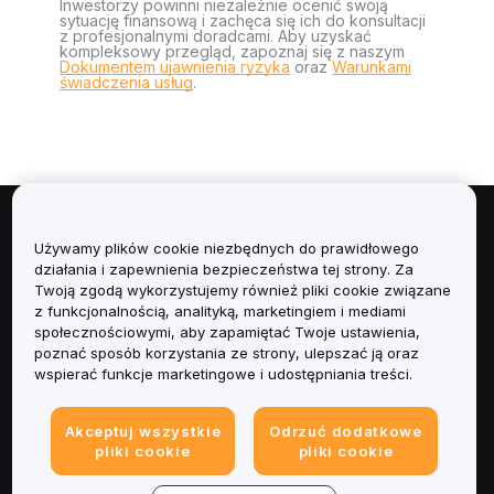
Inwestorzy powinni niezależnie ocenić swoją
sytuację finansową i zachęca się ich do konsultacji
z profesjonalnymi doradcami. Aby uzyskać
kompleksowy przegląd, zapoznaj się z naszym
Dokumentem ujawnienia ryzyka
oraz
Warunkami
świadczenia usług
.
Informacje
Używamy plików cookie niezbędnych do prawidłowego
działania i zapewnienia bezpieczeństwa tej strony. Za
Usługi
Twoją zgodą wykorzystujemy również pliki cookie związane
z funkcjonalnością, analityką, marketingiem i mediami
społecznościowymi, aby zapamiętać Twoje ustawienia,
Obsługa Klienta
poznać sposób korzystania ze strony, ulepszać ją oraz
wspierać funkcje marketingowe i udostępniania treści.
Produkty
Akceptuj wszystkie
Odrzuć dodatkowe
Informacje prawne
pliki cookie
pliki cookie