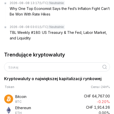
2026-08-08 13:17
(UTC)
Neutralnie
Why One Top Economist Says the Fed’s Inflation Fight Can’t
Be Won With Rate Hikes
2026-08-08 03:01
(UTC)
Neutralnie
TBL Weekly #180: US Treasury & The Fed, Labor Market,
and Liquidity
Trendujące kryptowaluty
Szukaj
Kryptowaluty o największej kapitalizacji rynkowej
Token
Cena i 24H%
CHF
64,767.00
Bitcoin
-0.20%
BTC
CHF
1,914.26
Ethereum
0.00%
ETH