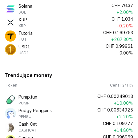
CHF
76.37
Solana
+2.00%
SOL
CHF
1.034
XRP
-0.20%
XRP
CHF
0.169753
Tutorial
+267.30%
TUT
CHF
0.99961
USD1
0.00%
USD1
Trendujące monety
Token
Cena i 24H%
CHF
0.00249013
Pump.fun
+10.00%
PUMP
CHF
0.00634925
Pudgy Penguins
+2.20%
PENGU
CHF
0.109777
Cash Cat
+14.80%
CASHCAT
CHF
0.096969
Canton