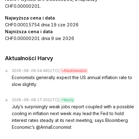
CHF0.00000201.
Najwyższa cena i data
CHF0.00015754 dnia 19 cze 2026
Najniższa cena i data
CHF0.00000201 dnia 9 sie 2026
Aktualności Harvy
2026-08-09 04:48
(UTC)
Niedźwiedzio
Economists generally expect the US annual inflation rate to
slow slightly.
2026-08-08 17:30
(UTC)
byczy
July’s surprisingly weak jobs report coupled with a possible
cooling in inflation next week may lead the Fed to hold
interest rates steady at its next meeting, says Bloomberg
Economic’s @AnnaEconomist