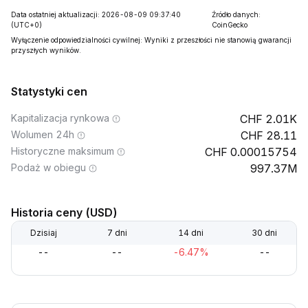
Data ostatniej aktualizacji: 2026-08-09 09:37:40
Źródło danych:
(UTC+0)
CoinGecko
Wyłączenie odpowiedzialności cywilnej: Wyniki z przeszłości nie stanowią gwarancji
przyszłych wyników.
Statystyki cen
Kapitalizacja rynkowa
2.01K
Wolumen 24h
28.11
Historyczne maksimum
0.00015754
Podaż w obiegu
997.37M
Historia ceny (USD)
Dzisiaj
7 dni
14 dni
30 dni
--
--
-6.47%
--