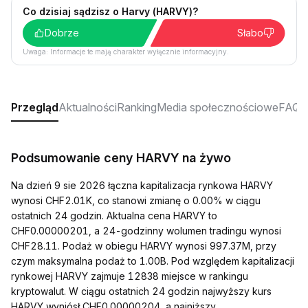
Co dzisiaj sądzisz o Harvy (HARVY)?
Dobrze
Słabo
Uwaga: Informacje te mają charakter wyłącznie informacyjny.
Przegląd
Aktualności
Ranking
Media społecznościowe
FAQ
Podsumowanie ceny HARVY na żywo
Na dzień 9 sie 2026 łączna kapitalizacja rynkowa HARVY
wynosi CHF2.01K, co stanowi zmianę o 0.00% w ciągu
ostatnich 24 godzin. Aktualna cena HARVY to
CHF0.00000201, a 24-godzinny wolumen tradingu wynosi
CHF28.11. Podaż w obiegu HARVY wynosi 997.37M, przy
czym maksymalna podaż to 1.00B. Pod względem kapitalizacji
rynkowej HARVY zajmuje 12838 miejsce w rankingu
kryptowalut. W ciągu ostatnich 24 godzin najwyższy kurs
HARVY wyniósł CHF0.00000204, a najniższy