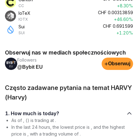
+8.30%
CC
CHF
0.00313859
IoTeX
+46.60%
IOTX
CHF
0.691599
Sui
+1.20%
SUI
Obserwuj nas w mediach społecznościowych
Followers
+
Obserwuj
@Bybit EU
Często zadawane pytania na temat HARVY
(Harvy)
1. How much is today?
As of , () is trading at .
In the last 24 hours, the lowest price is , and the highest
price is , with a trading volume of .