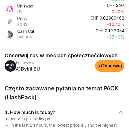
CHF
3.97
Uniswap
-0.70%
UNI
CHF
0.02989462
Pons
-10.40%
PONS
CHF
0.122054
Cash Cat
+37.40%
CASHCAT
Obserwuj nas w mediach społecznościowych
Followers
+
Obserwuj
@Bybit EU
Często zadawane pytania na temat PACK
(HashPack)
1. How much is today?
As of , () is trading at .
In the last 24 hours, the lowest price is , and the highest