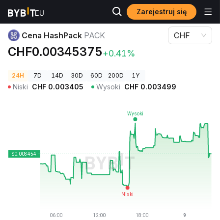
Zarejestruj się
Ceny kryptowalut
Cena HashPack PACK
Cena HashPack
PACK
CHF
CHF0.00345375
+0.41%
24H
7D
14D
30D
60D
200D
1Y
Niski
CHF
0.003405
Wysoki
CHF
0.003499