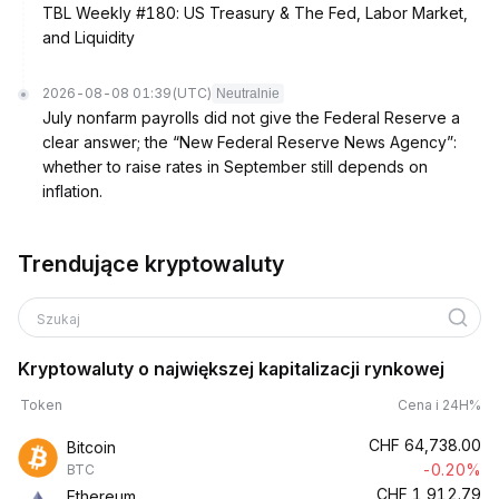
TBL Weekly #180: US Treasury & The Fed, Labor Market,
and Liquidity
2026-08-08 01:39
(UTC)
Neutralnie
July nonfarm payrolls did not give the Federal Reserve a
clear answer; the “New Federal Reserve News Agency”:
whether to raise rates in September still depends on
inflation.
Trendujące kryptowaluty
Szukaj
Kryptowaluty o największej kapitalizacji rynkowej
Token
Cena i 24H%
CHF
64,738.00
Bitcoin
-0.20%
BTC
CHF
1,912.79
Ethereum