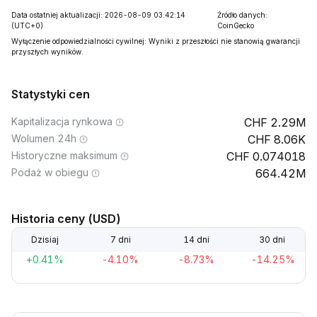
Data ostatniej aktualizacji: 2026-08-09 03:42:14
Źródło danych:
(UTC+0)
CoinGecko
Wyłączenie odpowiedzialności cywilnej: Wyniki z przeszłości nie stanowią gwarancji
przyszłych wyników.
Statystyki cen
Kapitalizacja rynkowa
2.29M
Wolumen 24h
8.06K
Historyczne maksimum
0.074018
Podaż w obiegu
664.42M
Historia ceny (USD)
Dzisiaj
7 dni
14 dni
30 dni
+0.41%
-4.10%
-8.73%
-14.25%