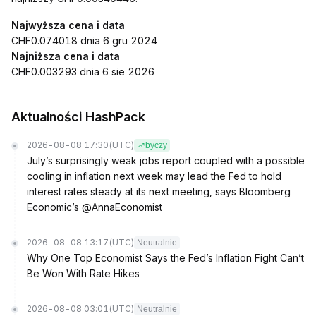
Najwyższa cena i data
CHF0.074018 dnia 6 gru 2024
Najniższa cena i data
CHF0.003293 dnia 6 sie 2026
Aktualności HashPack
2026-08-08 17:30
(UTC)
byczy
July’s surprisingly weak jobs report coupled with a possible
cooling in inflation next week may lead the Fed to hold
interest rates steady at its next meeting, says Bloomberg
Economic’s @AnnaEconomist
2026-08-08 13:17
(UTC)
Neutralnie
Why One Top Economist Says the Fed’s Inflation Fight Can’t
Be Won With Rate Hikes
2026-08-08 03:01
(UTC)
Neutralnie