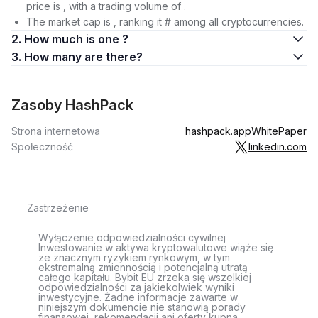
price is , with a trading volume of .
The market cap is , ranking it # among all cryptocurrencies.
2. How much is one ?
3. How many are there?
Zasoby HashPack
Strona internetowa
hashpack.app
WhitePaper
Społeczność
linkedin.com
Zastrzeżenie
Wyłączenie odpowiedzialności cywilnej
Inwestowanie w aktywa kryptowalutowe wiąże się
ze znacznym ryzykiem rynkowym, w tym
ekstremalną zmiennością i potencjalną utratą
całego kapitału. Bybit EU zrzeka się wszelkiej
odpowiedzialności za jakiekolwiek wyniki
inwestycyjne. Żadne informacje zawarte w
niniejszym dokumencie nie stanowią porady
finansowej, rekomendacji ani oferty kupna,