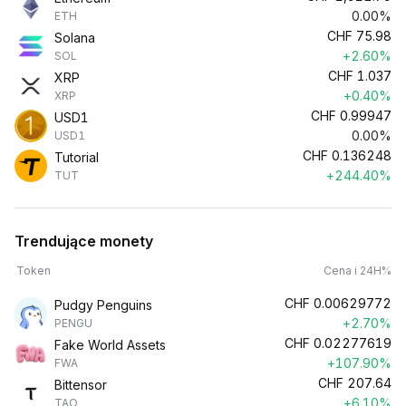
0.00%
ETH
CHF
75.98
Solana
+2.60%
SOL
CHF
1.037
XRP
+0.40%
XRP
CHF
0.99947
USD1
0.00%
USD1
CHF
0.136248
Tutorial
+244.40%
TUT
Trendujące monety
Token
Cena i 24H%
CHF
0.00629772
Pudgy Penguins
+2.70%
PENGU
CHF
0.02277619
Fake World Assets
+107.90%
FWA
CHF
207.64
Bittensor
+6.10%
TAO