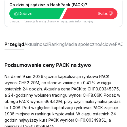
Co dzisiaj sądzisz o HashPack (PACK)?
Dobrze
Słabo
Uwaga: Informacje te mają charakter wyłącznie informacyjny.
Przegląd
Aktualności
Ranking
Media społecznościowe
FAQ
Podsumowanie ceny PACK na żywo
Na dzień 9 sie 2026 łączna kapitalizacja rynkowa PACK
wynosi CHF2.29M, co stanowi zmianę o +0.41% w ciągu
ostatnich 24 godzin. Aktualna cena PACK to CHF0.00345375,
a 24-godzinny wolumen tradingu wynosi CHF8.06K. Podaż w
obiegu PACK wynosi 664.42M, przy czym maksymalna podaż
to 1.00B. Pod względem kapitalizacji rynkowej PACK zajmuje
1936 miejsce w rankingu kryptowalut. W ciągu ostatnich 24
godzin najwyższy kurs PACK wyniósł CHF0.00349851, a
najniższy CHF0.00340445.