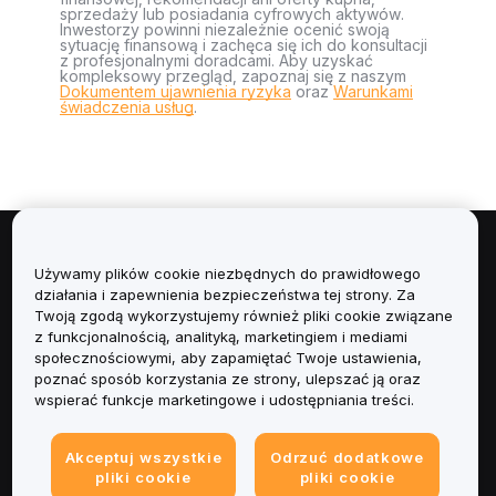
sprzedaży lub posiadania cyfrowych aktywów.
Inwestorzy powinni niezależnie ocenić swoją
sytuację finansową i zachęca się ich do konsultacji
z profesjonalnymi doradcami. Aby uzyskać
kompleksowy przegląd, zapoznaj się z naszym
Dokumentem ujawnienia ryzyka
oraz
Warunkami
świadczenia usług
.
Informacje
Używamy plików cookie niezbędnych do prawidłowego
działania i zapewnienia bezpieczeństwa tej strony. Za
Usługi
Twoją zgodą wykorzystujemy również pliki cookie związane
z funkcjonalnością, analityką, marketingiem i mediami
społecznościowymi, aby zapamiętać Twoje ustawienia,
Obsługa Klienta
poznać sposób korzystania ze strony, ulepszać ją oraz
wspierać funkcje marketingowe i udostępniania treści.
Produkty
Akceptuj wszystkie
Odrzuć dodatkowe
Informacje prawne
pliki cookie
pliki cookie