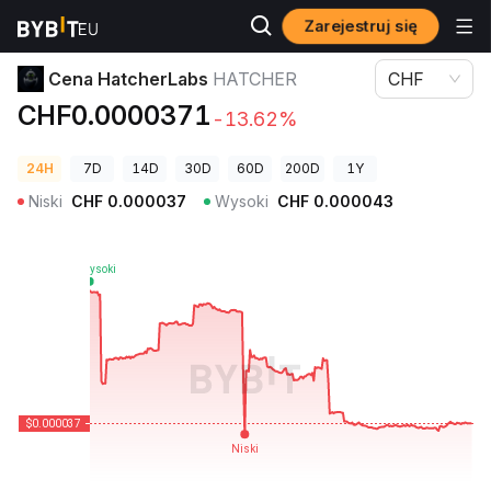
Zarejestruj się
Ceny kryptowalut
Cena HatcherLabs HATCHER
Cena HatcherLabs
HATCHER
CHF
CHF0.0000371
-13.62%
24H
7D
14D
30D
60D
200D
1Y
Niski
CHF
0.000037
Wysoki
CHF
0.000043