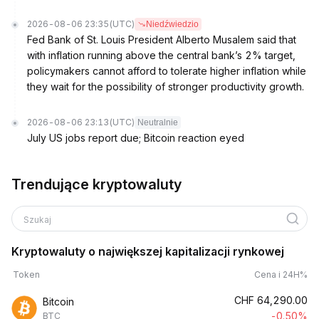
2026-08-06 23:35
(UTC)
Niedźwiedzio
Fed Bank of St. Louis President Alberto Musalem said that
with inflation running above the central bank’s 2% target,
policymakers cannot afford to tolerate higher inflation while
they wait for the possibility of stronger productivity growth.
2026-08-06 23:13
(UTC)
Neutralnie
July US jobs report due; Bitcoin reaction eyed
Trendujące kryptowaluty
Szukaj
Kryptowaluty o największej kapitalizacji rynkowej
Token
Cena i 24H%
CHF
64,290.00
Bitcoin
-0.50%
BTC