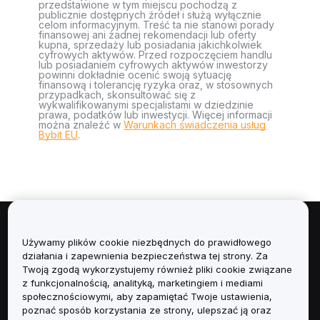
przedstawione w tym miejscu pochodzą z
publicznie dostępnych źródeł i służą wyłącznie
celom informacyjnym. Treść ta nie stanowi porady
finansowej ani żadnej rekomendacji lub oferty
kupna, sprzedaży lub posiadania jakichkolwiek
cyfrowych aktywów. Przed rozpoczęciem handlu
lub posiadaniem cyfrowych aktywów inwestorzy
powinni dokładnie ocenić swoją sytuację
finansową i tolerancję ryzyka oraz, w stosownych
przypadkach, skonsultować się z
wykwalifikowanymi specjalistami w dziedzinie
prawa, podatków lub inwestycji. Więcej informacji
można znaleźć w
Warunkach świadczenia usług
Bybit EU
.
Informacje
Używamy plików cookie niezbędnych do prawidłowego
działania i zapewnienia bezpieczeństwa tej strony. Za
Usługi
Twoją zgodą wykorzystujemy również pliki cookie związane
z funkcjonalnością, analityką, marketingiem i mediami
społecznościowymi, aby zapamiętać Twoje ustawienia,
Obsługa Klienta
poznać sposób korzystania ze strony, ulepszać ją oraz