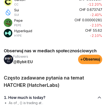
-12.20%
CC
CHF
0.673747
Sui
-2.40%
SUI
CHF
0.00000281
Pepe
-2.10%
PEPE
CHF
55.62
Hyperliquid
-2.10%
HYPE
Obserwuj nas w mediach społecznościowych
Followers
+
Obserwuj
@Bybit EU
Często zadawane pytania na temat
HATCHER (HatcherLabs)
1. How much is today?
As of , () is trading at .