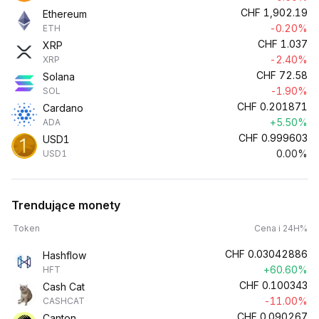
CHF
1,902.19
Ethereum
-0.20%
ETH
CHF
1.037
XRP
-2.40%
XRP
CHF
72.58
Solana
-1.90%
SOL
CHF
0.201871
Cardano
+5.50%
ADA
CHF
0.999603
USD1
0.00%
USD1
Trendujące monety
Token
Cena i 24H%
CHF
0.03042886
Hashflow
+60.60%
HFT
CHF
0.100343
Cash Cat
-11.00%
CASHCAT
CHF
0.090267
Canton