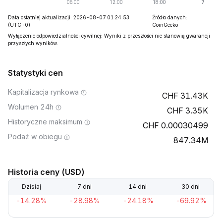
Data ostatniej aktualizacji: 2026-08-07 01:24:53
Źródło danych:
(UTC+0)
CoinGecko
Wyłączenie odpowiedzialności cywilnej: Wyniki z przeszłości nie stanowią gwarancji
przyszłych wyników.
Statystyki cen
Kapitalizacja rynkowa
31.43K
Wolumen 24h
3.35K
Historyczne maksimum
0.00030499
Podaż w obiegu
847.34M
Historia ceny (USD)
Dzisiaj
7 dni
14 dni
30 dni
-14.28%
-28.98%
-24.18%
-69.92%