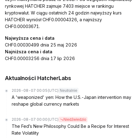
rynkowej HATCHER zajmuje 7403 miejsce w rankingu
kryptowalut. W ciągu ostatnich 24 godzin najwyższy kurs
HATCHER wyniósł CHF0.00004326, a najniższy
CHF0.00003671.
Najwyższa cena i data
CHF0.00030499 dnia 25 maj 2026
Najniższa cena i data
CHF0.00003256 dnia 17 lip 2026
Aktualności HatcherLabs
2026-08-07 00:05
(UTC)
Neutralnie
A 'weaponized' yen: How the U.S.-Japan intervention may
reshape global currency markets
2026-08-07 00:00
(UTC)
Niedźwiedzio
The Fed’s New Philosophy Could Be a Recipe for Interest
Rate Volatility