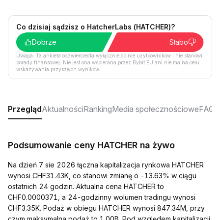
Co dzisiaj sądzisz o HatcherLabs (HATCHER)?
Dobrze
Słabo
Uwaga: Ta ankieta odzwierciedla wyłącznie opinie użytkowników i nie stanowi
porady finansowej. Nie jest ona wspierana przez Bybit EU ani nie ma na celu
wskazywania przyszłych wyników.
Przegląd
Aktualności
Ranking
Media społecznościowe
FAQ
Podsumowanie ceny HATCHER na żywo
Na dzień 7 sie 2026 łączna kapitalizacja rynkowa HATCHER
wynosi CHF31.43K, co stanowi zmianę o -13.63% w ciągu
ostatnich 24 godzin. Aktualna cena HATCHER to
CHF0.0000371, a 24-godzinny wolumen tradingu wynosi
CHF3.35K. Podaż w obiegu HATCHER wynosi 847.34M, przy
czym maksymalna podaż to 1.00B. Pod względem kapitalizacji