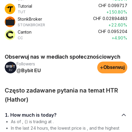
CHF
0.099717
Tutorial
+150.80%
TUT
CHF
0.02894483
StonkBroker
+22.60%
STONKBROKER
CHF
0.095204
Canton
+4.90%
CC
Obserwuj nas w mediach społecznościowych
Followers
+
Obserwuj
@Bybit EU
Często zadawane pytania na temat HTR
(Hathor)
1. How much is today?
As of , () is trading at .
In the last 24 hours, the lowest price is , and the highest