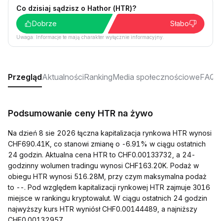
Co dzisiaj sądzisz o Hathor (HTR)?
Dobrze
Słabo
Uwaga: Informacje te mają charakter wyłącznie informacyjny.
Przegląd
Aktualności
Ranking
Media społecznościowe
FAQ
Podsumowanie ceny HTR na żywo
Na dzień 8 sie 2026 łączna kapitalizacja rynkowa HTR wynosi
CHF690.41K, co stanowi zmianę o -6.91% w ciągu ostatnich
24 godzin. Aktualna cena HTR to CHF0.00133732, a 24-
godzinny wolumen tradingu wynosi CHF163.20K. Podaż w
obiegu HTR wynosi 516.28M, przy czym maksymalna podaż
to --. Pod względem kapitalizacji rynkowej HTR zajmuje 3016
miejsce w rankingu kryptowalut. W ciągu ostatnich 24 godzin
najwyższy kurs HTR wyniósł CHF0.00144489, a najniższy
CHF0.00132957.