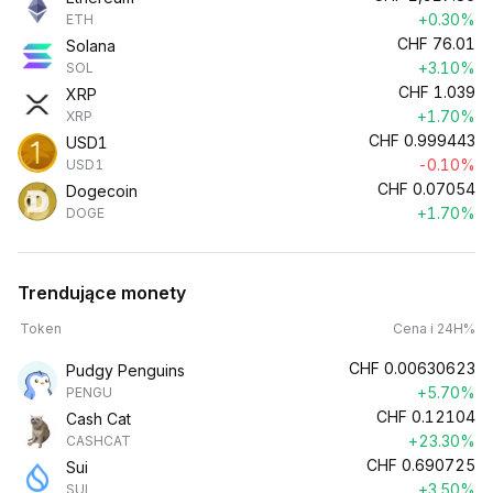
+0.30%
ETH
CHF
76.01
Solana
+3.10%
SOL
CHF
1.039
XRP
+1.70%
XRP
CHF
0.999443
USD1
-0.10%
USD1
CHF
0.07054
Dogecoin
+1.70%
DOGE
Trendujące monety
Token
Cena i 24H%
CHF
0.00630623
Pudgy Penguins
+5.70%
PENGU
CHF
0.12104
Cash Cat
+23.30%
CASHCAT
CHF
0.690725
Sui
+3.50%
SUI