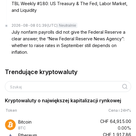
TBL Weekly #180: US Treasury & The Fed, Labor Market,
and Liquidity
2026-08-08 01:39
(UTC)
Neutralnie
July nonfarm payrolls did not give the Federal Reserve a
clear answer; the “New Federal Reserve News Agency”:
whether to raise rates in September still depends on
inflation.
Trendujące kryptowaluty
Szukaj
Kryptowaluty o największej kapitalizacji rynkowej
Token
Cena i 24H%
CHF
64,915.00
Bitcoin
0.00%
BTC
CHF
1,917.86
Ethereum