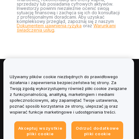
sprzedaży lub posiadania cyfrowych aktywów.
Inwestorzy powinni niezależnie ocenić swoją
sytuację finansową i zachęca się ich do konsultacji
z profesjonalnymi doradcami. Aby uzyskać
kompleksowy przegląd, zapoznaj się z naszym
Dokumentem ujawnienia ryzyka
oraz
Warunkami
świadczenia usług
.
Informacje
Używamy plików cookie niezbędnych do prawidłowego
działania i zapewnienia bezpieczeństwa tej strony. Za
Usługi
Twoją zgodą wykorzystujemy również pliki cookie związane
z funkcjonalnością, analityką, marketingiem i mediami
społecznościowymi, aby zapamiętać Twoje ustawienia,
Obsługa Klienta
poznać sposób korzystania ze strony, ulepszać ją oraz
wspierać funkcje marketingowe i udostępniania treści.
Produkty
Akceptuj wszystkie
Odrzuć dodatkowe
Informacje prawne
pliki cookie
pliki cookie