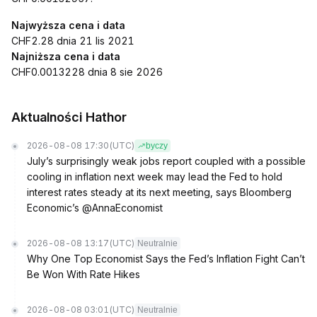
Najwyższa cena i data
CHF2.28 dnia 21 lis 2021
Najniższa cena i data
CHF0.0013228 dnia 8 sie 2026
Aktualności Hathor
2026-08-08 17:30
(UTC)
byczy
July’s surprisingly weak jobs report coupled with a possible
cooling in inflation next week may lead the Fed to hold
interest rates steady at its next meeting, says Bloomberg
Economic’s @AnnaEconomist
2026-08-08 13:17
(UTC)
Neutralnie
Why One Top Economist Says the Fed’s Inflation Fight Can’t
Be Won With Rate Hikes
2026-08-08 03:01
(UTC)
Neutralnie