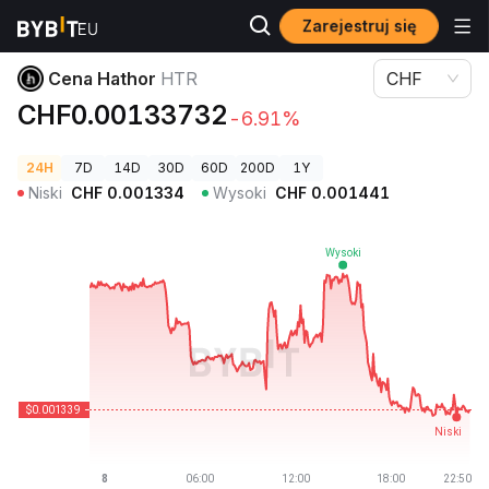
Zarejestruj się
Ceny kryptowalut
Cena Hathor HTR
Cena Hathor
HTR
CHF
CHF0.00133732
-6.91%
24H
7D
14D
30D
60D
200D
1Y
Niski
CHF
0.001334
Wysoki
CHF
0.001441