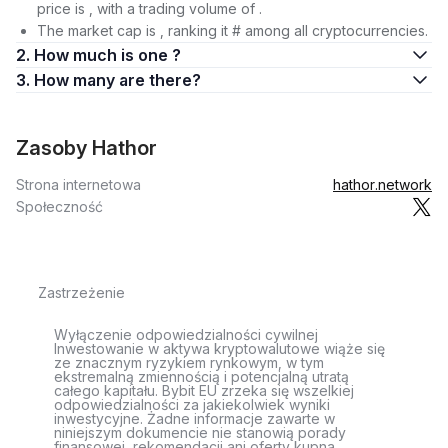
price is , with a trading volume of .
The market cap is , ranking it # among all cryptocurrencies.
2. How much is one ?
3. How many are there?
Zasoby Hathor
Strona internetowa
hathor.network
Społeczność
Zastrzeżenie
Wyłączenie odpowiedzialności cywilnej
Inwestowanie w aktywa kryptowalutowe wiąże się
ze znacznym ryzykiem rynkowym, w tym
ekstremalną zmiennością i potencjalną utratą
całego kapitału. Bybit EU zrzeka się wszelkiej
odpowiedzialności za jakiekolwiek wyniki
inwestycyjne. Żadne informacje zawarte w
niniejszym dokumencie nie stanowią porady
finansowej, rekomendacji ani oferty kupna,