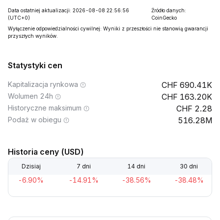
Data ostatniej aktualizacji: 2026-08-08 22:56:56
Źródło danych:
(UTC+0)
CoinGecko
Wyłączenie odpowiedzialności cywilnej: Wyniki z przeszłości nie stanowią gwarancji
przyszłych wyników.
Statystyki cen
Kapitalizacja rynkowa
690.41K
Wolumen 24h
163.20K
Historyczne maksimum
2.28
Podaż w obiegu
516.28M
Historia ceny (USD)
Dzisiaj
7 dni
14 dni
30 dni
-6.90%
-14.91%
-38.56%
-38.48%