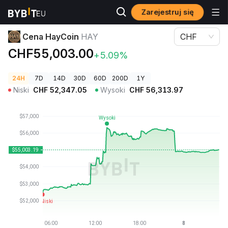
Zarejestruj się
Ceny kryptowalut
Cena HayCoin HAY
Cena HayCoin
HAY
CHF
CHF55,003.00
+5.09%
24H
7D
14D
30D
60D
200D
1Y
Niski
CHF
52,347.05
Wysoki
CHF
56,313.97