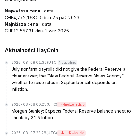
Najwyższa cena i data
CHF4,772,163.00 dnia 25 paź 2023
Najniższa cena i data
CHF13,557.31 dnia 1 wrz 2025
Aktualności HayCoin
2026-08-08 01:39
(UTC)
Neutralnie
July nonfarm payrolls did not give the Federal Reserve a
clear answer; the “New Federal Reserve News Agency”:
whether to raise rates in September still depends on
inflation.
2026-08-08 00:25
(UTC)
Niedźwiedzio
Morgan Stanley: Expects Federal Reserve balance sheet to
shrink by $1.5 trillion
2026-08-07 23:28
(UTC)
Niedźwiedzio