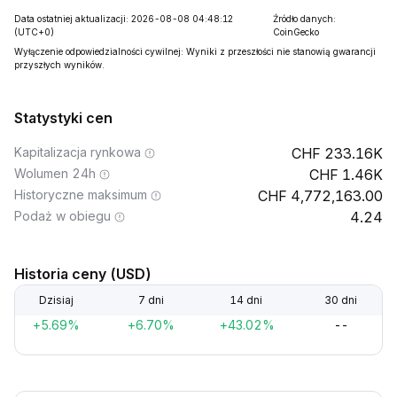
Data ostatniej aktualizacji: 2026-08-08 04:48:12
Źródło danych:
(UTC+0)
CoinGecko
Wyłączenie odpowiedzialności cywilnej: Wyniki z przeszłości nie stanowią gwarancji
przyszłych wyników.
Statystyki cen
Kapitalizacja rynkowa
233.16K
Wolumen 24h
1.46K
Historyczne maksimum
4,772,163.00
Podaż w obiegu
4.24
Historia ceny (USD)
Dzisiaj
7 dni
14 dni
30 dni
+5.69%
+6.70%
+43.02%
--