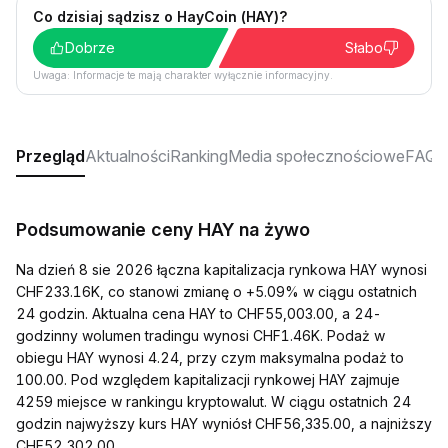
Co dzisiaj sądzisz o HayCoin (HAY)?
Dobrze
Słabo
Uwaga: Informacje te mają charakter wyłącznie informacyjny.
Przegląd
Aktualności
Ranking
Media społecznościowe
FAQ
Podsumowanie ceny HAY na żywo
Na dzień 8 sie 2026 łączna kapitalizacja rynkowa HAY wynosi
CHF233.16K, co stanowi zmianę o +5.09% w ciągu ostatnich
24 godzin. Aktualna cena HAY to CHF55,003.00, a 24-
godzinny wolumen tradingu wynosi CHF1.46K. Podaż w
obiegu HAY wynosi 4.24, przy czym maksymalna podaż to
100.00. Pod względem kapitalizacji rynkowej HAY zajmuje
4259 miejsce w rankingu kryptowalut. W ciągu ostatnich 24
godzin najwyższy kurs HAY wyniósł CHF56,335.00, a najniższy
CHF52,302.00.