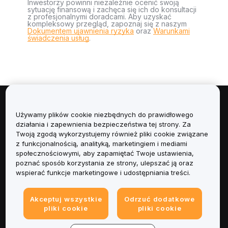
Inwestorzy powinni niezależnie ocenić swoją
sytuację finansową i zachęca się ich do konsultacji
z profesjonalnymi doradcami. Aby uzyskać
kompleksowy przegląd, zapoznaj się z naszym
Dokumentem ujawnienia ryzyka
oraz
Warunkami
świadczenia usług
.
Informacje
Używamy plików cookie niezbędnych do prawidłowego
działania i zapewnienia bezpieczeństwa tej strony. Za
Usługi
Twoją zgodą wykorzystujemy również pliki cookie związane
z funkcjonalnością, analityką, marketingiem i mediami
społecznościowymi, aby zapamiętać Twoje ustawienia,
Obsługa Klienta
poznać sposób korzystania ze strony, ulepszać ją oraz
wspierać funkcje marketingowe i udostępniania treści.
Produkty
Akceptuj wszystkie
Odrzuć dodatkowe
Informacje prawne
pliki cookie
pliki cookie