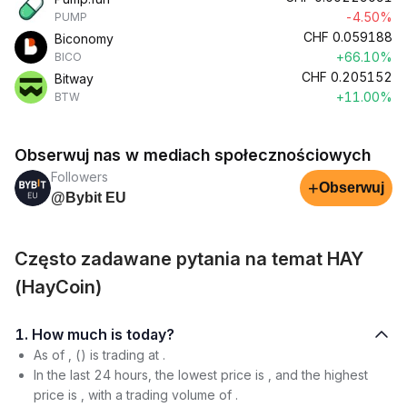
-4.50%
PUMP
CHF
0.059188
Biconomy
+66.10%
BICO
CHF
0.205152
Bitway
+11.00%
BTW
Obserwuj nas w mediach społecznościowych
Followers
+
Obserwuj
@Bybit EU
Często zadawane pytania na temat HAY
(HayCoin)
1. How much is today?
As of , () is trading at .
In the last 24 hours, the lowest price is , and the highest
price is , with a trading volume of .