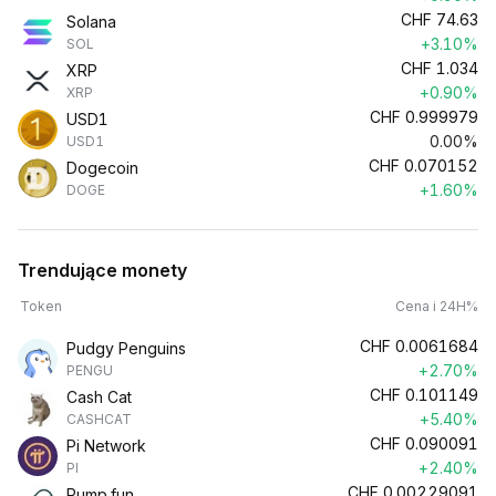
CHF
74.63
Solana
+3.10%
SOL
CHF
1.034
XRP
+0.90%
XRP
CHF
0.999979
USD1
0.00%
USD1
CHF
0.070152
Dogecoin
+1.60%
DOGE
Trendujące monety
Token
Cena i 24H%
CHF
0.0061684
Pudgy Penguins
+2.70%
PENGU
CHF
0.101149
Cash Cat
+5.40%
CASHCAT
CHF
0.090091
Pi Network
+2.40%
PI
CHF
0.00229091
Pump.fun