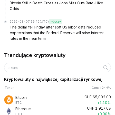
Bitcoin Still in Death Cross as Jobs Miss Cuts Rate-Hike
Odds
2026-08-07 19:45
(UTC)
byczy
The dollar fell Friday after soft US labor data reduced
expectations that the Federal Reserve will raise interest
rates in the near term.
Trendujące kryptowaluty
Szukaj
Kryptowaluty o największej kapitalizacji rynkowej
Token
Cena i 24H%
CHF
65,002.00
Bitcoin
+1.10%
BTC
CHF
1,917.08
Ethereum
+0.90%
ETH