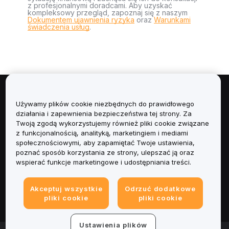
z profesjonalnymi doradcami. Aby uzyskać
kompleksowy przegląd, zapoznaj się z naszym
Dokumentem ujawnienia ryzyka
oraz
Warunkami
świadczenia usług
.
Informacje
Używamy plików cookie niezbędnych do prawidłowego
działania i zapewnienia bezpieczeństwa tej strony. Za
Usługi
Twoją zgodą wykorzystujemy również pliki cookie związane
z funkcjonalnością, analityką, marketingiem i mediami
społecznościowymi, aby zapamiętać Twoje ustawienia,
Obsługa Klienta
poznać sposób korzystania ze strony, ulepszać ją oraz
wspierać funkcje marketingowe i udostępniania treści.
Produkty
Akceptuj wszystkie
Odrzuć dodatkowe
Informacje prawne
pliki cookie
pliki cookie
Ustawienia plików