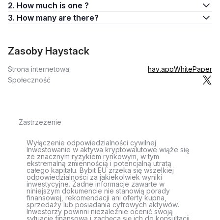
2. How much is one ?
3. How many are there?
Zasoby Haystack
Strona internetowa
hay.app
WhitePaper
Społeczność
Zastrzeżenie
Wyłączenie odpowiedzialności cywilnej
Inwestowanie w aktywa kryptowalutowe wiąże się
ze znacznym ryzykiem rynkowym, w tym
ekstremalną zmiennością i potencjalną utratą
całego kapitału. Bybit EU zrzeka się wszelkiej
odpowiedzialności za jakiekolwiek wyniki
inwestycyjne. Żadne informacje zawarte w
niniejszym dokumencie nie stanowią porady
finansowej, rekomendacji ani oferty kupna,
sprzedaży lub posiadania cyfrowych aktywów.
Inwestorzy powinni niezależnie ocenić swoją
sytuację finansową i zachęca się ich do konsultacji