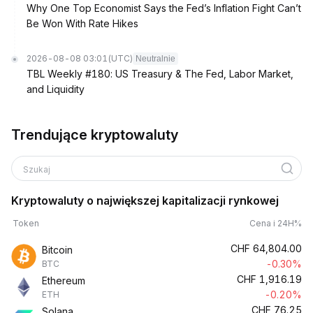
Why One Top Economist Says the Fed’s Inflation Fight Can’t
Be Won With Rate Hikes
2026-08-08 03:01
(UTC)
Neutralnie
TBL Weekly #180: US Treasury & The Fed, Labor Market,
and Liquidity
Trendujące kryptowaluty
Szukaj
Kryptowaluty o największej kapitalizacji rynkowej
Token
Cena i 24H%
CHF
64,804.00
Bitcoin
-0.30%
BTC
CHF
1,916.19
Ethereum
-0.20%
ETH
CHF
76.25
Solana