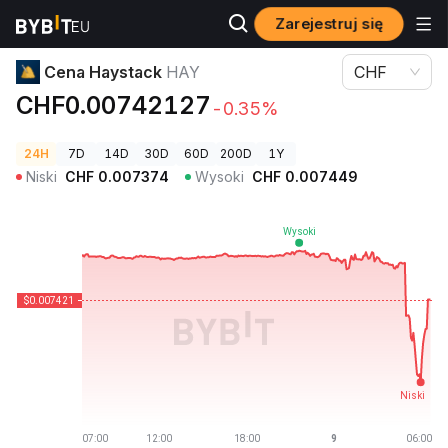
Zarejestruj się
Ceny kryptowalut
Cena Haystack HAY
Cena Haystack
HAY
CHF
CHF0.00742127
-0.35%
24H
7D
14D
30D
60D
200D
1Y
Niski
CHF
0.007374
Wysoki
CHF
0.007449