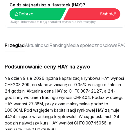
Co dzisiaj sądzisz o Haystack (HAY)?
Dobrze
Słabo
Uwaga: Informacje te mają charakter wyłącznie informacyjny.
Przegląd
Aktualności
Ranking
Media społecznościowe
FAQ
Podsumowanie ceny HAY na żywo
Na dzień 9 sie 2026 łączna kapitalizacja rynkowa HAY wynosi
CHF203.20K, co stanowi zmianę o -0.35% w ciągu ostatnich
24 godzin. Aktualna cena HAY to CHF0.00742127, a 24-
godzinny wolumen tradingu wynosi CHF3.04. Podaż w obiegu
HAY wynosi 27.38M, przy czym maksymalna podaż to
100.00M. Pod względem kapitalizacji rynkowej HAY zajmuje
4424 miejsce w rankingu kryptowalut. W ciągu ostatnich 24
godzin najwyższy kurs HAY wyniósł CHF0.00745056, a
najniższy CHF0.00736966.