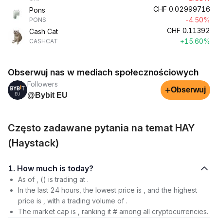
CHF
0.02999716
Pons
-4.50%
PONS
CHF
0.11392
Cash Cat
+15.60%
CASHCAT
Obserwuj nas w mediach społecznościowych
Followers
+
Obserwuj
@Bybit EU
Często zadawane pytania na temat HAY
(Haystack)
1. How much is today?
As of , () is trading at .
In the last 24 hours, the lowest price is , and the highest
price is , with a trading volume of .
The market cap is , ranking it # among all cryptocurrencies.