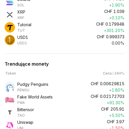
+1.90%
SOL
CHF
1.039
XRP
+0.10%
XRP
CHF
0.179948
Tutorial
+301.20%
TUT
CHF
0.999373
USD1
0.00%
USD1
Trendujące monety
Token
Cena i 24H%
CHF
0.00629815
Pudgy Penguins
+1.80%
PENGU
CHF
0.02172703
Fake World Assets
+91.30%
FWA
CHF
205.91
Bittensor
+5.50%
TAO
CHF
3.97
Uniswap
-1.50%
UNI