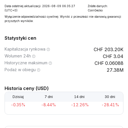
Data ostatniej aktualizacji: 2026-08-09 06:35:27
Źródło danych:
(UTC+0)
CoinGecko
Wyłączenie odpowiedzialności cywilnej: Wyniki z przeszłości nie stanowią gwarancji
przyszłych wyników.
Statystyki cen
Kapitalizacja rynkowa
203.20K
Wolumen 24h
3.04
Historyczne maksimum
0.06088
Podaż w obiegu
27.38M
Historia ceny (USD)
Dzisiaj
7 dni
14 dni
30 dni
-0.35%
-8.44%
-12.26%
-28.41%