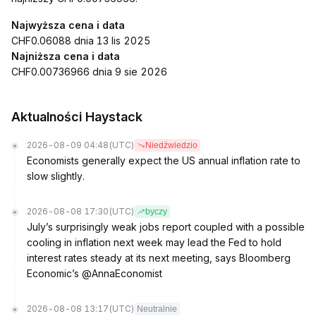
Najwyższa cena i data
CHF0.06088 dnia 13 lis 2025
Najniższa cena i data
CHF0.00736966 dnia 9 sie 2026
Aktualności Haystack
2026-08-09 04:48
(UTC)
Niedźwiedzio
Economists generally expect the US annual inflation rate to
slow slightly.
2026-08-08 17:30
(UTC)
byczy
July’s surprisingly weak jobs report coupled with a possible
cooling in inflation next week may lead the Fed to hold
interest rates steady at its next meeting, says Bloomberg
Economic’s @AnnaEconomist
2026-08-08 13:17
(UTC)
Neutralnie