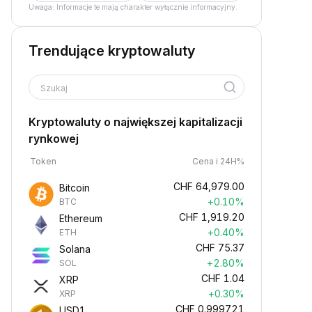
Uwaga: Informacje te mają charakter wyłącznie informacyjny.
Trendujące kryptowaluty
Szukaj
Kryptowaluty o największej kapitalizacji
rynkowej
Token
Cena i 24H%
CHF
64,979.00
Bitcoin
+0.10%
BTC
CHF
1,919.20
Ethereum
+0.40%
ETH
CHF
75.37
Solana
+2.80%
SOL
CHF
1.04
XRP
+0.30%
XRP
CHF
0.999721
USD1