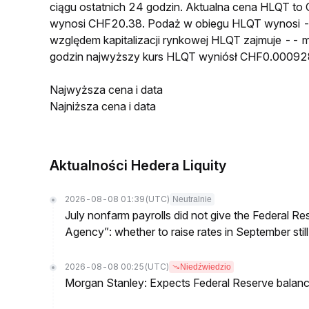
ciągu ostatnich 24 godzin. Aktualna cena HLQT t
wynosi CHF20.38. Podaż w obiegu HLQT wynosi -
względem kapitalizacji rynkowej HLQT zajmuje -- m
godzin najwyższy kurs HLQT wyniósł CHF0.00092
Najwyższa cena i data
Najniższa cena i data
Aktualności Hedera Liquity
2026-08-08 01:39
(UTC)
Neutralnie
July nonfarm payrolls did not give the Federal 
Agency”: whether to raise rates in September still
2026-08-08 00:25
(UTC)
Niedźwiedzio
Morgan Stanley: Expects Federal Reserve balance 