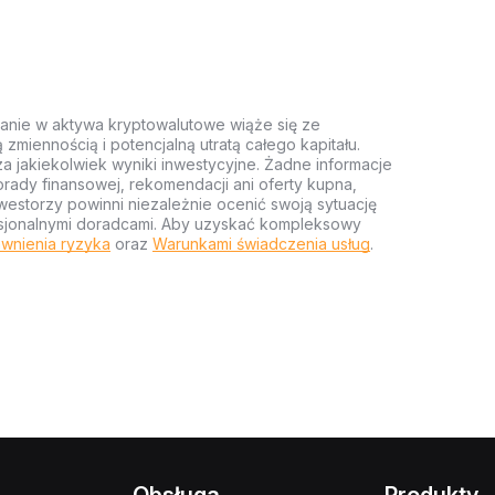
anie w aktywa kryptowalutowe wiąże się ze
miennością i potencjalną utratą całego kapitału.
za jakiekolwiek wyniki inwestycyjne. Żadne informacje
rady finansowej, rekomendacji ani oferty kupna,
estorzy powinni niezależnie ocenić swoją sytuację
ofesjonalnymi doradcami. Aby uzyskać kompleksowy
wnienia ryzyka
oraz
Warunkami świadczenia usług
.