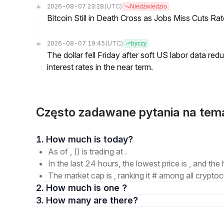
2026-08-07 23:28
(UTC)
Niedźwiedzio
Bitcoin Still in Death Cross as Jobs Miss Cuts R
2026-08-07 19:45
(UTC)
byczy
The dollar fell Friday after soft US labor data re
interest rates in the near term.
Często zadawane pytania na tema
1. How much is today?
As of , () is trading at .
In the last 24 hours, the lowest price is , and the 
The market cap is , ranking it # among all cryptoc
2. How much is one ?
3. How many are there?