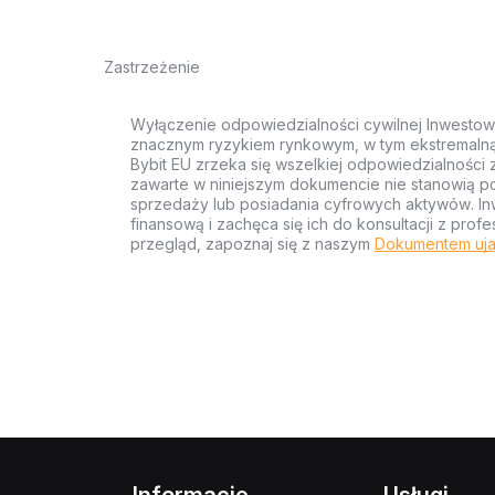
Zastrzeżenie
Wyłączenie odpowiedzialności cywilnej Inwestow
znacznym ryzykiem rynkowym, w tym ekstremalną z
Bybit EU zrzeka się wszelkiej odpowiedzialności 
zawarte w niniejszym dokumencie nie stanowią po
sprzedaży lub posiadania cyfrowych aktywów. Inw
finansową i zachęca się ich do konsultacji z pr
przegląd, zapoznaj się z naszym
Dokumentem uja