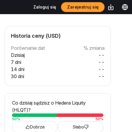
Zarejestruj się
Zaloguj się
Historia ceny (USD)
Porównanie dat
% zmiana
Dzisiaj
--
7 dni
--
14 dni
--
30 dni
--
Co dzisiaj sądzisz o Hedera Liquity
(HLQT)?
50
%
50
%
Dobrze
Słabo