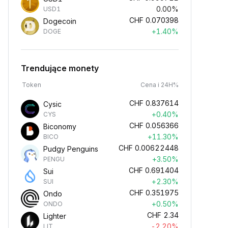
0.00%
USD1
CHF
0.070398
Dogecoin
+1.40%
DOGE
Trendujące monety
Token
Cena i 24H%
CHF
0.837614
Cysic
+0.40%
CYS
CHF
0.056366
Biconomy
+11.30%
BICO
CHF
0.00622448
Pudgy Penguins
+3.50%
PENGU
CHF
0.691404
Sui
+2.30%
SUI
CHF
0.351975
Ondo
+0.50%
ONDO
CHF
2.34
Lighter
-2.20%
LIT