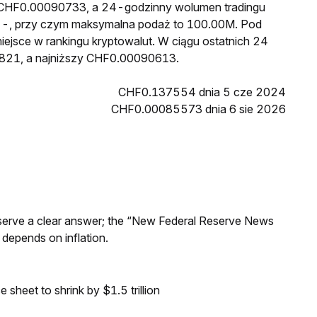
o CHF0.00090733, a 24-godzinny wolumen tradingu
-, przy czym maksymalna podaż to 100.00M. Pod
iejsce w rankingu kryptowalut. W ciągu ostatnich 24
821, a najniższy CHF0.00090613.
CHF0.137554 dnia 5 cze 2024
CHF0.00085573 dnia 6 sie 2026
Reserve a clear answer; the “New Federal Reserve News
 depends on inflation.
sheet to shrink by $1.5 trillion