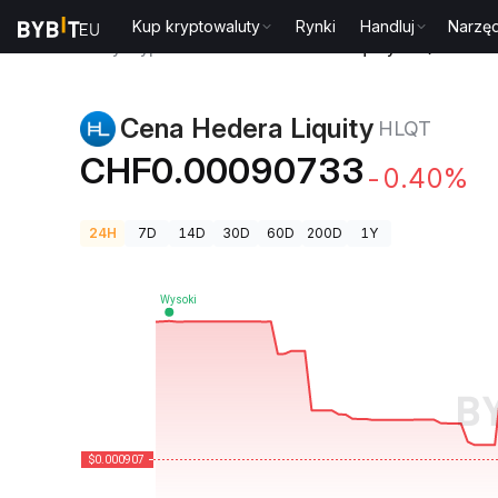
Kup kryptowaluty
Rynki
Handluj
Narzęd
Ceny kryptowalut
Cena Hedera Liquity HLQT
Cena Hedera Liquity
HLQT
CHF0.00090733
-0.40%
24H
7D
14D
30D
60D
200D
1Y