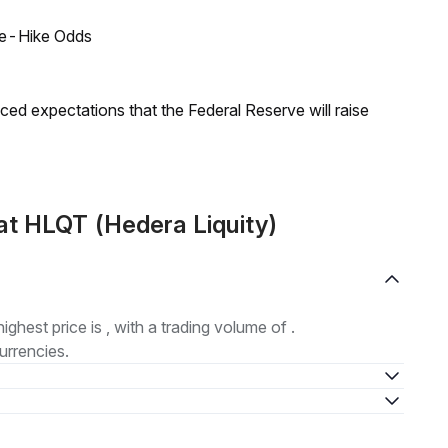
ate-Hike Odds
duced expectations that the Federal Reserve will raise
t HLQT (Hedera Liquity)
highest price is , with a trading volume of .
urrencies.