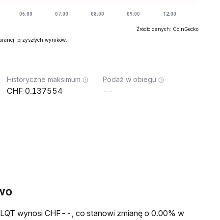
Źródło danych: CoinGecko
warancji przyszłych wyników.
Historyczne maksimum
Podaż w obiegu
0.137554
--
wo
a HLQT wynosi CHF--, co stanowi zmianę o 0.00% w