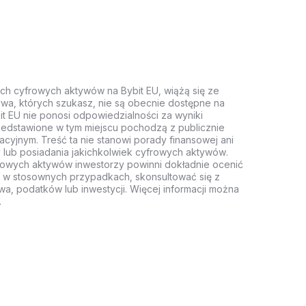
ych cyfrowych aktywów na Bybit EU, wiążą się ze
wa, których szukasz, nie są obecnie dostępne na
it EU nie ponosi odpowiedzialności za wyniki
rzedstawione w tym miejscu pochodzą z publicznie
acyjnym. Treść ta nie stanowi porady finansowej ani
 lub posiadania jakichkolwiek cyfrowych aktywów.
rowych aktywów inwestorzy powinni dokładnie ocenić
z, w stosownych przypadkach, skonsultować się z
wa, podatków lub inwestycji. Więcej informacji można
.