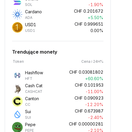
-1.90%
SOL
CHF
0.201672
Cardano
+5.50%
ADA
CHF
0.999651
USD1
0.00%
USD1
Trendujące monety
Token
Cena i 24H%
CHF
0.03081802
Hashflow
+60.60%
HFT
CHF
0.101953
Cash Cat
-11.00%
CASHCAT
CHF
0.090923
Canton
-12.20%
CC
CHF
0.673987
Sui
-2.40%
SUI
CHF
0.00000281
Pepe
-2.10%
PEPE