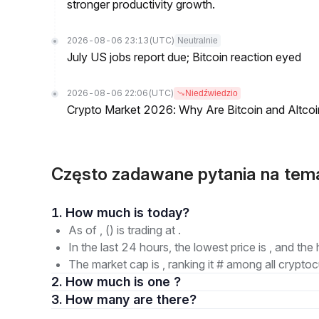
stronger productivity growth.
2026-08-06 23:13
(UTC)
Neutralnie
July US jobs report due; Bitcoin reaction eyed
2026-08-06 22:06
(UTC)
Niedźwiedzio
Crypto Market 2026: Why Are Bitcoin and Altcoins
Często zadawane pytania na tem
1. How much is today?
As of , () is trading at .
In the last 24 hours, the lowest price is , and the 
The market cap is , ranking it # among all cryptoc
2. How much is one ?
3. How many are there?