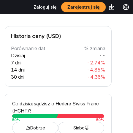
Zarejestruj się
Zaloguj się
Historia ceny (USD)
Porównanie dat
% zmiana
Dzisiaj
--
7 dni
-2.74%
14 dni
-4.85%
30 dni
-4.36%
Co dzisiaj sądzisz o Hedera Swiss Franc
(HCHF)?
50
%
50
%
Dobrze
Słabo