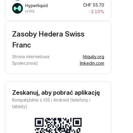
CHF
55.70
Hyperliquid
-2.10%
HYPE
Zasoby Hedera Swiss
Franc
Strona internetowa
hliquity.org
Społeczność
linkedin.com
Zeskanuj, aby pobrać aplikację
Kompatybilne z iOS i Android (telefony i
tablety)