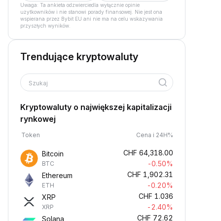
Uwaga: Ta ankieta odzwierciedla wyłącznie opinie
użytkowników i nie stanowi porady finansowej. Nie jest ona
wspierana przez Bybit EU ani nie ma na celu wskazywania
przyszłych wyników.
Trendujące kryptowaluty
Szukaj
Kryptowaluty o największej kapitalizacji
rynkowej
Token
Cena i 24H%
CHF
64,318.00
Bitcoin
-0.50%
BTC
CHF
1,902.31
Ethereum
-0.20%
ETH
CHF
1.036
XRP
-2.40%
XRP
CHF
72.62
Solana