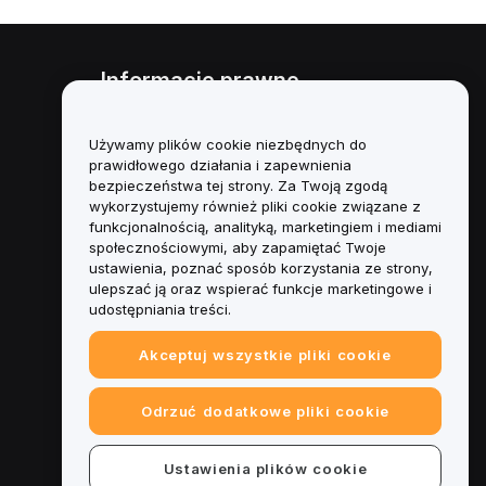
Informacje prawne
Polityka dotycząca konfliktu
interesów
Używamy plików cookie niezbędnych do
prawidłowego działania i zapewnienia
Podsumowanie polityki
bezpieczeństwa tej strony. Za Twoją zgodą
powiernictwa i zarządzania
wykorzystujemy również pliki cookie związane z
funkcjonalnością, analityką, marketingiem i mediami
Informacje ESG
społecznościowymi, aby zapamiętać Twoje
ustawienia, poznać sposób korzystania ze strony,
Biuletyny informacyjne
ulepszać ją oraz wspierać funkcje marketingowe i
kryptoaktywów
udostępniania treści.
Akceptuj wszystkie pliki cookie
Odrzuć dodatkowe pliki cookie
Ustawienia plików cookie