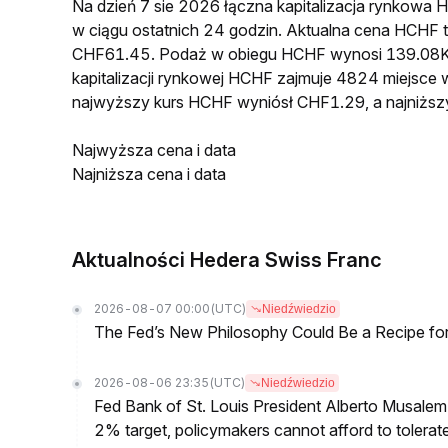
Na dzień 7 sie 2026 łączna kapitalizacja rynkow
w ciągu ostatnich 24 godzin. Aktualna cena HCHF
CHF61.45. Podaż w obiegu HCHF wynosi 139.08K,
kapitalizacji rynkowej HCHF zajmuje 4824 miejsce 
najwyższy kurs HCHF wyniósł CHF1.29, a najniżs
Najwyższa cena i data
Najniższa cena i data
Aktualności Hedera Swiss Franc
2026-08-07 00:00
(UTC)
Niedźwiedzio
The Fed’s New Philosophy Could Be a Recipe for I
2026-08-06 23:35
(UTC)
Niedźwiedzio
Fed Bank of St. Louis President Alberto Musalem s
2% target, policymakers cannot afford to tolerate h