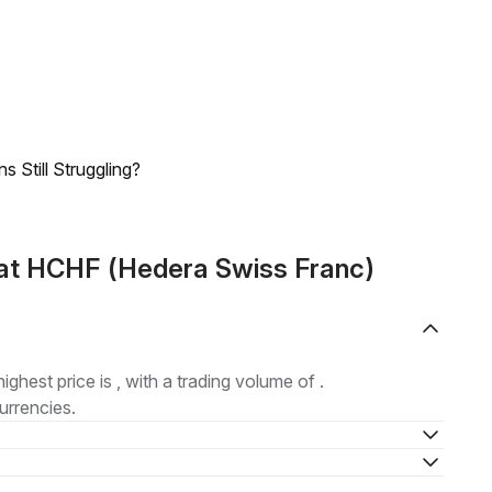
 Still Struggling?
at HCHF (Hedera Swiss Franc)
highest price is , with a trading volume of .
urrencies.