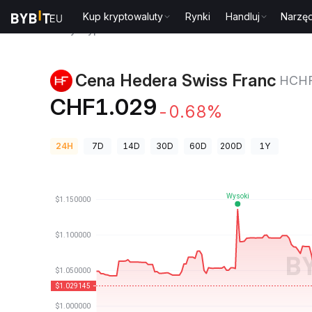
Kup kryptowaluty
Rynki
Handluj
Narzęd
Ceny kryptowalut
Cena Hedera Swiss Franc HCHF
Cena Hedera Swiss Franc
HCH
CHF1.029
-0.68%
24H
7D
14D
30D
60D
200D
1Y