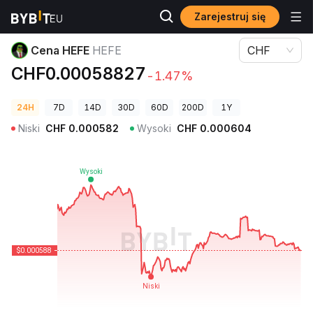
Zarejestruj się
Ceny kryptowalut
Cena HEFE HEFE
Cena HEFE
HEFE
CHF
CHF0.00058827
-1.47%
24H
7D
14D
30D
60D
200D
1Y
Niski
CHF
0.000582
Wysoki
CHF
0.000604