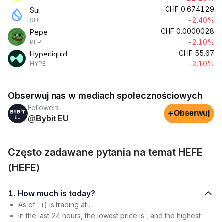
CHF
0.674129
Sui
-2.40%
SUI
CHF
0.0000028
Pepe
-2.10%
PEPE
CHF
55.67
Hyperliquid
-2.10%
HYPE
Obserwuj nas w mediach społecznościowych
Followers
+
Obserwuj
@Bybit EU
Często zadawane pytania na temat HEFE
(HEFE)
1. How much is today?
As of , () is trading at .
In the last 24 hours, the lowest price is , and the highest