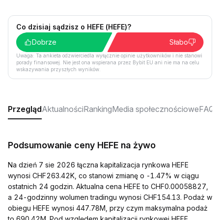
Co dzisiaj sądzisz o HEFE (HEFE)?
Dobrze
Słabo
Uwaga: Ta ankieta odzwierciedla wyłącznie opinie użytkowników i nie stanowi
porady finansowej. Nie jest ona wspierana przez Bybit EU ani nie ma na celu
wskazywania przyszłych wyników.
Przegląd
Aktualności
Ranking
Media społecznościowe
FAQ
Podsumowanie ceny HEFE na żywo
Na dzień 7 sie 2026 łączna kapitalizacja rynkowa HEFE
wynosi CHF263.42K, co stanowi zmianę o -1.47% w ciągu
ostatnich 24 godzin. Aktualna cena HEFE to CHF0.00058827,
a 24-godzinny wolumen tradingu wynosi CHF154.13. Podaż w
obiegu HEFE wynosi 447.78M, przy czym maksymalna podaż
to 690.42M. Pod względem kapitalizacji rynkowej HEFE