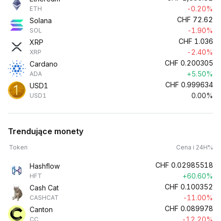
-0.20%
ETH
CHF
72.62
Solana
-1.90%
SOL
CHF
1.036
XRP
-2.40%
XRP
CHF
0.200305
Cardano
+5.50%
ADA
CHF
0.999634
USD1
0.00%
USD1
Trendujące monety
Token
Cena i 24H%
CHF
0.02985518
Hashflow
+60.60%
HFT
CHF
0.100352
Cash Cat
-11.00%
CASHCAT
CHF
0.089978
Canton
-12.20%
CC