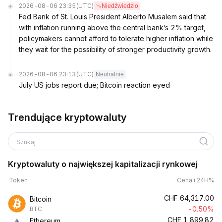
2026-08-06 23:35
(UTC)
Niedźwiedzio
Fed Bank of St. Louis President Alberto Musalem said that
with inflation running above the central bank’s 2% target,
policymakers cannot afford to tolerate higher inflation while
they wait for the possibility of stronger productivity growth.
2026-08-06 23:13
(UTC)
Neutralnie
July US jobs report due; Bitcoin reaction eyed
Trendujące kryptowaluty
Szukaj
Kryptowaluty o największej kapitalizacji rynkowej
Token
Cena i 24H%
CHF
64,317.00
Bitcoin
-0.50%
BTC
CHF
1,899.82
Ethereum