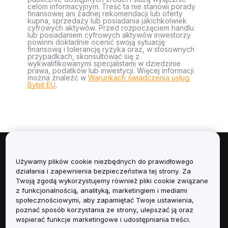
celom informacyjnym. Treść ta nie stanowi porady
finansowej ani żadnej rekomendacji lub oferty
kupna, sprzedaży lub posiadania jakichkolwiek
cyfrowych aktywów. Przed rozpoczęciem handlu
lub posiadaniem cyfrowych aktywów inwestorzy
powinni dokładnie ocenić swoją sytuację
finansową i tolerancję ryzyka oraz, w stosownych
przypadkach, skonsultować się z
wykwalifikowanymi specjalistami w dziedzinie
prawa, podatków lub inwestycji. Więcej informacji
można znaleźć w
Warunkach świadczenia usług
Bybit EU
.
Informacje
Używamy plików cookie niezbędnych do prawidłowego
działania i zapewnienia bezpieczeństwa tej strony. Za
Usługi
Twoją zgodą wykorzystujemy również pliki cookie związane
z funkcjonalnością, analityką, marketingiem i mediami
społecznościowymi, aby zapamiętać Twoje ustawienia,
Obsługa Klienta
poznać sposób korzystania ze strony, ulepszać ją oraz
wspierać funkcje marketingowe i udostępniania treści.