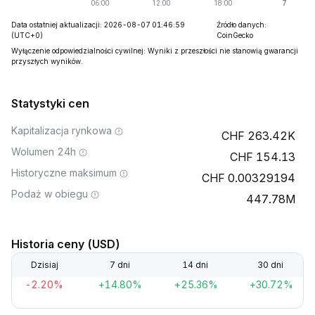
Data ostatniej aktualizacji: 2026-08-07 01:46:59
Źródło danych:
(UTC+0)
CoinGecko
Wyłączenie odpowiedzialności cywilnej: Wyniki z przeszłości nie stanowią gwarancji
przyszłych wyników.
Statystyki cen
Kapitalizacja rynkowa
263.42K
Wolumen 24h
154.13
Historyczne maksimum
0.00329194
Podaż w obiegu
447.78M
Historia ceny (USD)
Dzisiaj
7 dni
14 dni
30 dni
-2.20%
+14.80%
+25.36%
+30.72%