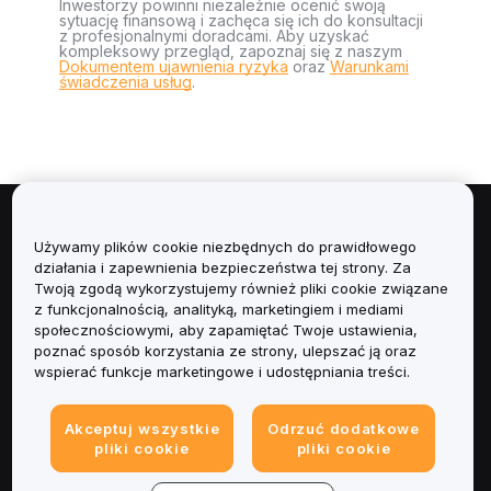
Inwestorzy powinni niezależnie ocenić swoją
sytuację finansową i zachęca się ich do konsultacji
z profesjonalnymi doradcami. Aby uzyskać
kompleksowy przegląd, zapoznaj się z naszym
Dokumentem ujawnienia ryzyka
oraz
Warunkami
świadczenia usług
.
Informacje
Używamy plików cookie niezbędnych do prawidłowego
działania i zapewnienia bezpieczeństwa tej strony. Za
Usługi
Twoją zgodą wykorzystujemy również pliki cookie związane
z funkcjonalnością, analityką, marketingiem i mediami
społecznościowymi, aby zapamiętać Twoje ustawienia,
Obsługa Klienta
poznać sposób korzystania ze strony, ulepszać ją oraz
wspierać funkcje marketingowe i udostępniania treści.
Produkty
Akceptuj wszystkie
Odrzuć dodatkowe
Informacje prawne
pliki cookie
pliki cookie