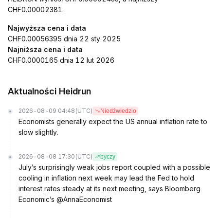
CHF0.00002381.
Najwyższa cena i data
CHF0.00056395 dnia 22 sty 2025
Najniższa cena i data
CHF0.0000165 dnia 12 lut 2026
Aktualności Heidrun
2026-08-09 04:48
(UTC)
Niedźwiedzio
Economists generally expect the US annual inflation rate to
slow slightly.
2026-08-08 17:30
(UTC)
byczy
July’s surprisingly weak jobs report coupled with a possible
cooling in inflation next week may lead the Fed to hold
interest rates steady at its next meeting, says Bloomberg
Economic’s @AnnaEconomist