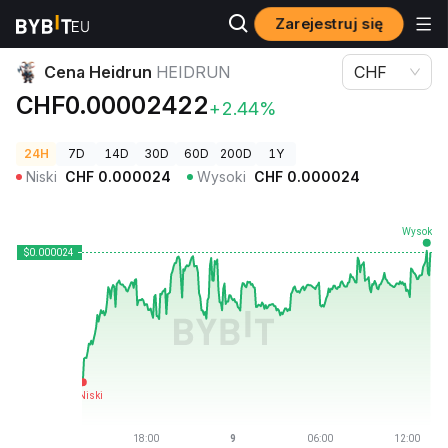
Zarejestruj się
Ceny kryptowalut
Cena Heidrun HEIDRUN
Cena Heidrun
HEIDRUN
CHF
CHF0.00002422
+2.44%
24H
7D
14D
30D
60D
200D
1Y
Niski
CHF
0.000024
Wysoki
CHF
0.000024