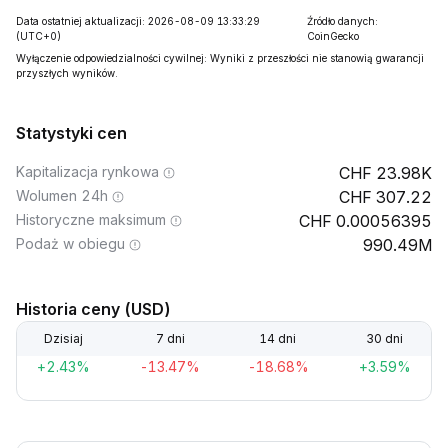
Data ostatniej aktualizacji: 2026-08-09 13:33:29
Źródło danych:
(UTC+0)
CoinGecko
Wyłączenie odpowiedzialności cywilnej: Wyniki z przeszłości nie stanowią gwarancji
przyszłych wyników.
Statystyki cen
Kapitalizacja rynkowa
23.98K
Wolumen 24h
307.22
Historyczne maksimum
0.00056395
Podaż w obiegu
990.49M
Historia ceny (USD)
Dzisiaj
7 dni
14 dni
30 dni
+2.43%
-13.47%
-18.68%
+3.59%