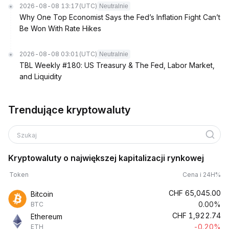
2026-08-08 13:17
(UTC)
Neutralnie
Why One Top Economist Says the Fed’s Inflation Fight Can’t
Be Won With Rate Hikes
2026-08-08 03:01
(UTC)
Neutralnie
TBL Weekly #180: US Treasury & The Fed, Labor Market,
and Liquidity
Trendujące kryptowaluty
Szukaj
Kryptowaluty o największej kapitalizacji rynkowej
Token
Cena i 24H%
CHF
65,045.00
Bitcoin
0.00%
BTC
CHF
1,922.74
Ethereum
-0.20%
ETH