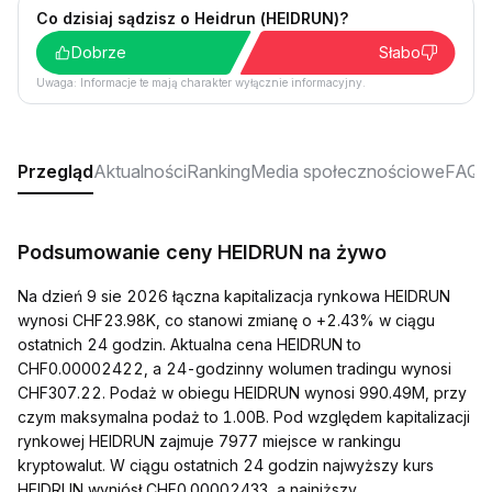
Co dzisiaj sądzisz o Heidrun (HEIDRUN)?
Dobrze
Słabo
Uwaga: Informacje te mają charakter wyłącznie informacyjny.
Przegląd
Aktualności
Ranking
Media społecznościowe
FAQ
Podsumowanie ceny HEIDRUN na żywo
Na dzień 9 sie 2026 łączna kapitalizacja rynkowa HEIDRUN
wynosi CHF23.98K, co stanowi zmianę o +2.43% w ciągu
ostatnich 24 godzin. Aktualna cena HEIDRUN to
CHF0.00002422, a 24-godzinny wolumen tradingu wynosi
CHF307.22. Podaż w obiegu HEIDRUN wynosi 990.49M, przy
czym maksymalna podaż to 1.00B. Pod względem kapitalizacji
rynkowej HEIDRUN zajmuje 7977 miejsce w rankingu
kryptowalut. W ciągu ostatnich 24 godzin najwyższy kurs
HEIDRUN wyniósł CHF0.00002433, a najniższy