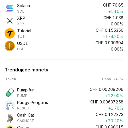
CHF
76.65
Solana
+1.10%
SOL
CHF
1.038
XRP
0.00%
XRP
CHF
0.155356
Tutorial
+174.20%
TUT
CHF
0.999694
USD1
0.00%
USD1
Trendujące monety
Token
Cena i 24H%
CHF
0.00269206
Pump.fun
+12.00%
PUMP
CHF
0.00637258
Pudgy Penguins
+1.70%
PENGU
CHF
0.127373
Cash Cat
+20.20%
CASHCAT
CHF
0.098615
Canton