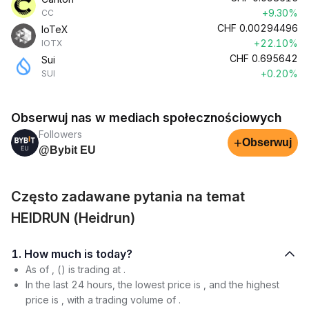
+9.30%
CC
CHF
0.00294496
IoTeX
+22.10%
IOTX
CHF
0.695642
Sui
+0.20%
SUI
Obserwuj nas w mediach społecznościowych
Followers
+
Obserwuj
@Bybit EU
Często zadawane pytania na temat
HEIDRUN (Heidrun)
1. How much is today?
As of , () is trading at .
In the last 24 hours, the lowest price is , and the highest
price is , with a trading volume of .