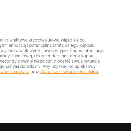
anie w aktywa kryptowalutowe wiąże się ze
miennością i potencjalną utratą całego kapitału.
za jakiekolwiek wyniki inwestycyjne. Żadne informacje
rady finansowej, rekomendacji ani oferty kupna,
estorzy powinni niezależnie ocenić swoją sytuację
ofesjonalnymi doradcami. Aby uzyskać kompleksowy
wnienia ryzyka
oraz
Warunkami świadczenia usług
.