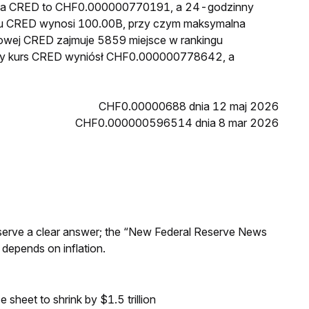
cena CRED to CHF0.000000770191, a 24-godzinny
gu CRED wynosi 100.00B, przy czym maksymalna
kowej CRED zajmuje 5859 miejsce w rankingu
ższy kurs CRED wyniósł CHF0.000000778642, a
CHF0.00000688 dnia 12 maj 2026
CHF0.000000596514 dnia 8 mar 2026
Reserve a clear answer; the “New Federal Reserve News
 depends on inflation.
sheet to shrink by $1.5 trillion