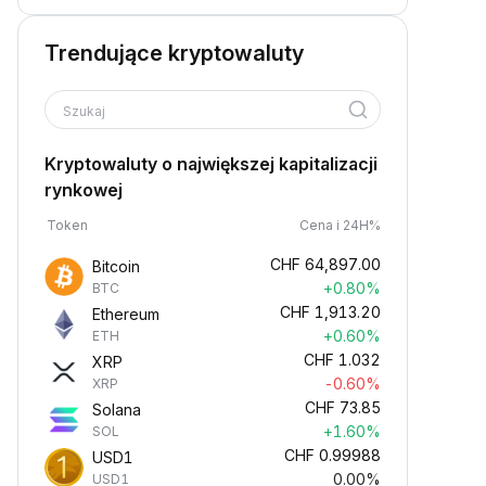
Trendujące kryptowaluty
Szukaj
Kryptowaluty o największej kapitalizacji
rynkowej
Token
Cena i 24H%
CHF
64,897.00
Bitcoin
+0.80%
BTC
CHF
1,913.20
Ethereum
+0.60%
ETH
CHF
1.032
XRP
-0.60%
XRP
CHF
73.85
Solana
+1.60%
SOL
CHF
0.99988
USD1
0.00%
USD1