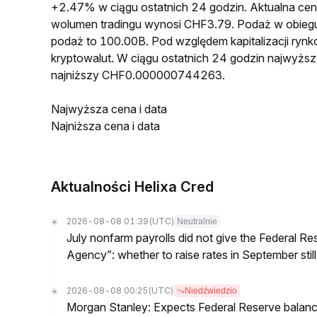
+2.47% w ciągu ostatnich 24 godzin. Aktualna 
wolumen tradingu wynosi CHF3.79. Podaż w obie
podaż to 100.00B. Pod względem kapitalizacji ryn
kryptowalut. W ciągu ostatnich 24 godzin najwy
najniższy CHF0.000000744263.
Najwyższa cena i data
Najniższa cena i data
Aktualności Helixa Cred
2026-08-08 01:39
(UTC)
Neutralnie
July nonfarm payrolls did not give the Federal 
Agency”: whether to raise rates in September still
2026-08-08 00:25
(UTC)
Niedźwiedzio
Morgan Stanley: Expects Federal Reserve balance 