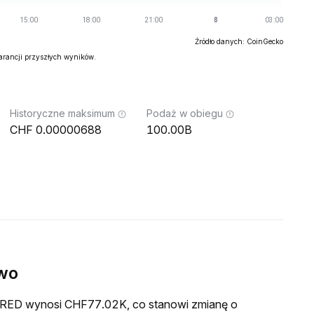
Źródło danych: CoinGecko
warancji przyszłych wyników.
Historyczne maksimum
Podaż w obiegu
0.00000688
100.00B
wo
a CRED wynosi CHF77.02K, co stanowi zmianę o