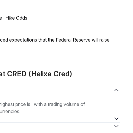
ate-Hike Odds
duced expectations that the Federal Reserve will raise
at CRED (Helixa Cred)
highest price is , with a trading volume of .
urrencies.