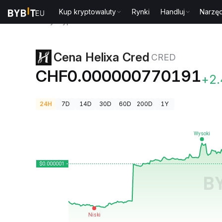
Kup kryptowaluty
Rynki
Handluj
Narzęd
Ceny kryptowalut
Cena Helixa Cred CRED
Cena Helixa Cred
CRED
CHF0.000000770191
+2
24H
7D
14D
30D
60D
200D
1Y