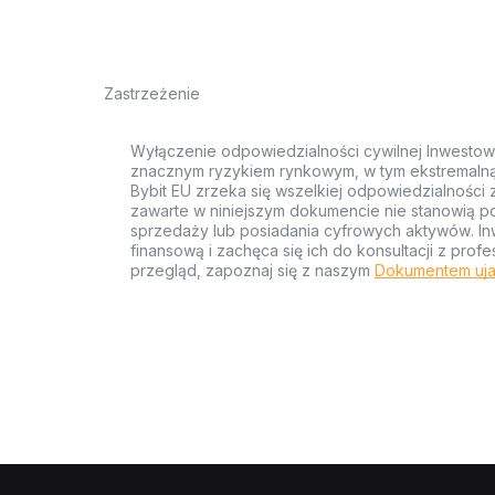
Zastrzeżenie
Wyłączenie odpowiedzialności cywilnej Inwestow
znacznym ryzykiem rynkowym, w tym ekstremalną z
Bybit EU zrzeka się wszelkiej odpowiedzialności 
zawarte w niniejszym dokumencie nie stanowią po
sprzedaży lub posiadania cyfrowych aktywów. Inw
finansową i zachęca się ich do konsultacji z pr
przegląd, zapoznaj się z naszym
Dokumentem uja