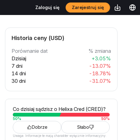
Zarejestruj się
Zaloguj się
Historia ceny (USD)
Porównanie dat
% zmiana
Dzisiaj
+3.05%
7 dni
-13.07%
14 dni
-18.78%
30 dni
-31.07%
Co dzisiaj sądzisz o Helixa Cred (CRED)?
50
%
50
%
Dobrze
Słabo
Uwaga: Informacje te mają charakter wyłącznie informacyjny.