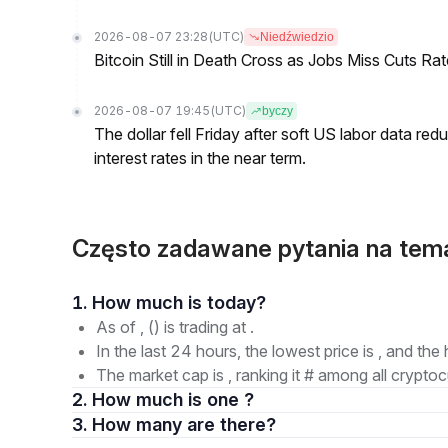
2026-08-07 23:28
(UTC)
Niedźwiedzio
Bitcoin Still in Death Cross as Jobs Miss Cuts R
2026-08-07 19:45
(UTC)
byczy
The dollar fell Friday after soft US labor data re
interest rates in the near term.
Często zadawane pytania na tem
1. How much is today?
As of , () is trading at .
In the last 24 hours, the lowest price is , and the 
The market cap is , ranking it # among all cryptoc
2. How much is one ?
3. How many are there?