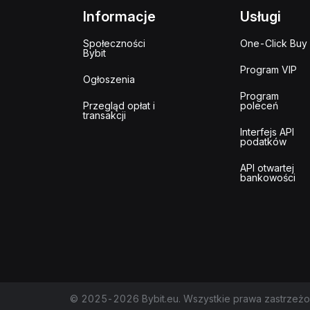
Informacje
Usługi
Społeczności
One-Click Buy
Bybit
Program VIP
Ogłoszenia
Program
Przegląd opłat i
poleceń
transakcji
Interfejs API
podatków
API otwartej
bankowości
© 2025-2026 Bybit.eu. Wszystkie prawa zastrzeżo