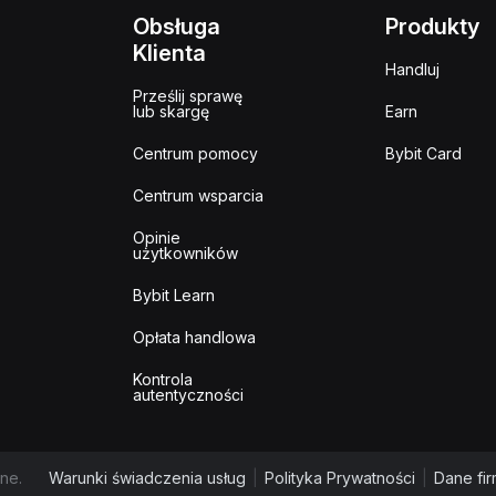
Obsługa
Produkty
Klienta
Handluj
Prześlij sprawę
lub skargę
Earn
Centrum pomocy
Bybit Card
Centrum wsparcia
Opinie
użytkowników
Bybit Learn
Opłata handlowa
Kontrola
autentyczności
ne.
Warunki świadczenia usług
|
Polityka Prywatności
|
Dane fi