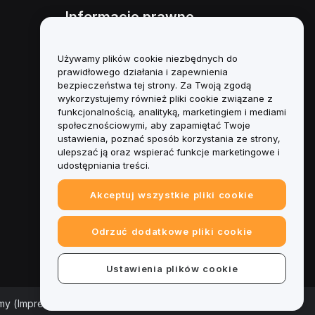
Informacje prawne
Polityka dotycząca konfliktu
interesów
Używamy plików cookie niezbędnych do
prawidłowego działania i zapewnienia
Podsumowanie polityki
bezpieczeństwa tej strony. Za Twoją zgodą
powiernictwa i zarządzania
wykorzystujemy również pliki cookie związane z
funkcjonalnością, analityką, marketingiem i mediami
Informacje ESG
społecznościowymi, aby zapamiętać Twoje
ustawienia, poznać sposób korzystania ze strony,
Biuletyny informacyjne
ulepszać ją oraz wspierać funkcje marketingowe i
kryptoaktywów
udostępniania treści.
Akceptuj wszystkie pliki cookie
Odrzuć dodatkowe pliki cookie
Ustawienia plików cookie
rmy (Impressum)
|
Centrum preferencji plików cookie