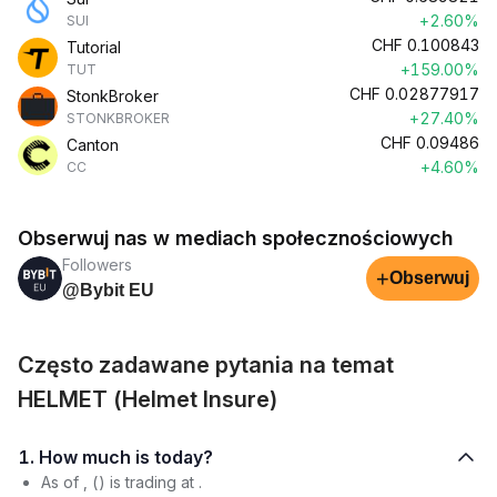
+2.60%
SUI
CHF
0.100843
Tutorial
+159.00%
TUT
CHF
0.02877917
StonkBroker
+27.40%
STONKBROKER
CHF
0.09486
Canton
+4.60%
CC
Obserwuj nas w mediach społecznościowych
Followers
+
Obserwuj
@Bybit EU
Często zadawane pytania na temat
HELMET (Helmet Insure)
1. How much is today?
As of , () is trading at .