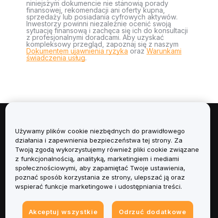
niniejszym dokumencie nie stanowią porady
finansowej, rekomendacji ani oferty kupna,
sprzedaży lub posiadania cyfrowych aktywów.
Inwestorzy powinni niezależnie ocenić swoją
sytuację finansową i zachęca się ich do konsultacji
z profesjonalnymi doradcami. Aby uzyskać
kompleksowy przegląd, zapoznaj się z naszym
Dokumentem ujawnienia ryzyka
oraz
Warunkami
świadczenia usług
.
Informacje
Używamy plików cookie niezbędnych do prawidłowego
działania i zapewnienia bezpieczeństwa tej strony. Za
Usługi
Twoją zgodą wykorzystujemy również pliki cookie związane
z funkcjonalnością, analityką, marketingiem i mediami
społecznościowymi, aby zapamiętać Twoje ustawienia,
Obsługa Klienta
poznać sposób korzystania ze strony, ulepszać ją oraz
wspierać funkcje marketingowe i udostępniania treści.
Produkty
Akceptuj wszystkie
Odrzuć dodatkowe