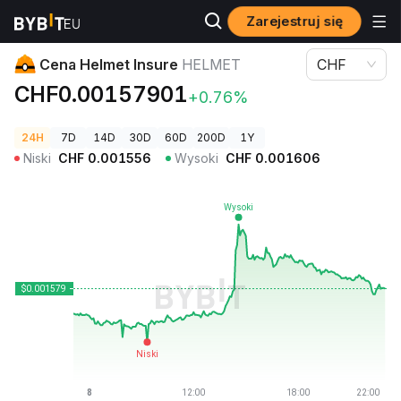
Zarejestruj się
Ceny kryptowalut
Cena Helmet Insure HELMET
Cena Helmet Insure
HELMET
CHF
CHF0.00157901
+0.76%
24H
7D
14D
30D
60D
200D
1Y
Niski
CHF
0.001556
Wysoki
CHF
0.001606