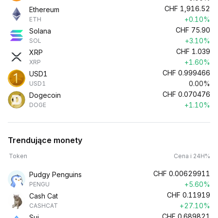
CHF
1,916.52
Ethereum
+0.10%
ETH
CHF
75.90
Solana
+3.10%
SOL
CHF
1.039
XRP
+1.60%
XRP
CHF
0.999466
USD1
0.00%
USD1
CHF
0.070476
Dogecoin
+1.10%
DOGE
Trendujące monety
Token
Cena i 24H%
CHF
0.00629911
Pudgy Penguins
+5.60%
PENGU
CHF
0.11919
Cash Cat
+27.10%
CASHCAT
CHF
0.689821
Sui