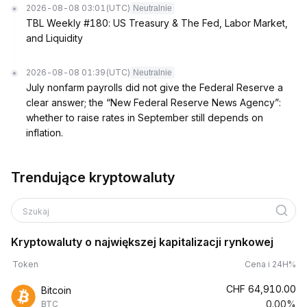
2026-08-08 03:01
(UTC)
Neutralnie
TBL Weekly #180: US Treasury & The Fed, Labor Market,
and Liquidity
2026-08-08 01:39
(UTC)
Neutralnie
July nonfarm payrolls did not give the Federal Reserve a
clear answer; the “New Federal Reserve News Agency”:
whether to raise rates in September still depends on
inflation.
Trendujące kryptowaluty
Szukaj
Kryptowaluty o największej kapitalizacji rynkowej
Token
Cena i 24H%
CHF
64,910.00
Bitcoin
0.00%
BTC