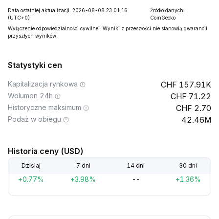
Data ostatniej aktualizacji: 2026-08-08 23:01:16
Źródło danych:
(UTC+0)
CoinGecko
Wyłączenie odpowiedzialności cywilnej: Wyniki z przeszłości nie stanowią gwarancji
przyszłych wyników.
Statystyki cen
Kapitalizacja rynkowa
157.91K
Wolumen 24h
71.22
Historyczne maksimum
2.70
Podaż w obiegu
42.46M
Historia ceny (USD)
Dzisiaj
7 dni
14 dni
30 dni
+0.77%
+3.98%
--
+1.36%