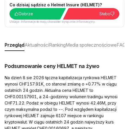
Co dzisiaj sądzisz o Helmet Insure (HELMET)?
Dobrze
Słabo
Uwaga: Informacje te mają charakter wyłącznie informacyjny.
Przegląd
Aktualności
Ranking
Media społecznościowe
FAQ
Podsumowanie ceny HELMET na żywo
Na dzień 8 sie 2026 łączna kapitalizacja rynkowa HELMET
wynosi CHF157.91K, co stanowi zmianę o +0.77% w ciągu
ostatnich 24 godzin. Aktualna cena HELMET to
CHF0.00157901, a 24-godzinny wolumen tradingu wynosi
CHF71.22. Podaż w obiegu HELMET wynosi 42.46M, przy
czym maksymalna podaż to --. Pod względem kapitalizacji
rynkowej HELMET zajmuje 6107 miejsce w rankingu
kryptowalut. W ciągu ostatnich 24 godzin najwyższy kurs
HELMET wyniósł CHF0.00160697, a najniższy