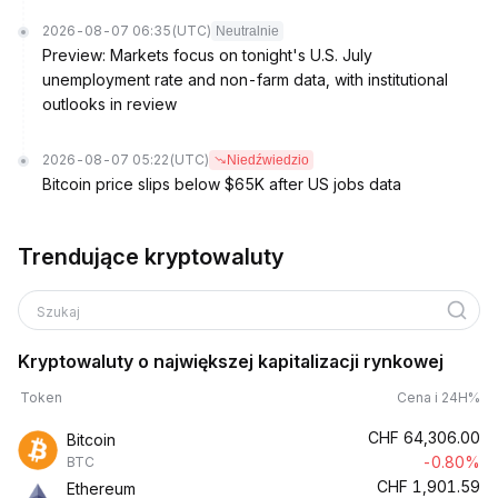
2026-08-07 06:35
(UTC)
Neutralnie
Preview: Markets focus on tonight's U.S. July
unemployment rate and non-farm data, with institutional
outlooks in review
2026-08-07 05:22
(UTC)
Niedźwiedzio
Bitcoin price slips below $65K after US jobs data
Trendujące kryptowaluty
Szukaj
Kryptowaluty o największej kapitalizacji rynkowej
Token
Cena i 24H%
CHF
64,306.00
Bitcoin
-0.80%
BTC
CHF
1,901.59
Ethereum