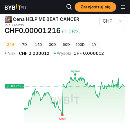
Zarejestruj się
Ceny kryptowalut
Cena HELP ME BEAT CANCER CANCER
Cena HELP ME BEAT CANCER
CHF
CANCER
CHF0.00001216
+1.08%
24H
7D
14D
30D
60D
200D
1Y
Niski
CHF
0.000012
Wysoki
CHF
0.000012