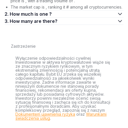
price is , with a trading volume of .
The market cap is , ranking it # among all cryptocurrencies.
2. How much is one ?
3. How many are there?
Zastrzeżenie
Wyłączenie odpowiedzialności cywilnej
Inwestowanie w aktywa kryptowalutowe wiąże się
ze znacznym ryzykiem rynkowym, w tym
ekstremalną zmiennością i potencjalną utratą
całego kapitału. Bybit EU zrzeka się wszelkiej
odpowiedzialności za jakiekolwiek wyniki
inwestycyjne. Żadne informacje zawarte w
niniejszym dokumencie nie stanowią porady
finansowej, rekomendacji ani oferty kupna,
sprzedaży lub posiadania cyfrowych aktywów.
Inwestorzy powinni niezależnie ocenić swoją
sytuację finansową i zachęca się ich do konsultacji
z profesjonalnymi doradcami. Aby uzyskać
kompleksowy przegląd, zapoznaj się z naszym
Dokumentem ujawnienia ryzyka
oraz
Warunkami
świadczenia usług
.