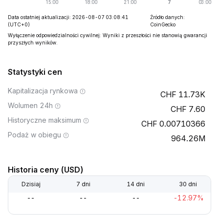
Data ostatniej aktualizacji: 2026-08-07 03:08:41
Źródło danych:
(UTC+0)
CoinGecko
Wyłączenie odpowiedzialności cywilnej: Wyniki z przeszłości nie stanowią gwarancji
przyszłych wyników.
Statystyki cen
Kapitalizacja rynkowa
11.73K
Wolumen 24h
7.60
Historyczne maksimum
0.00710366
Podaż w obiegu
964.26M
Historia ceny (USD)
Dzisiaj
7 dni
14 dni
30 dni
--
--
--
-12.97%