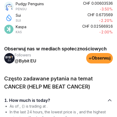
CHF
0.00603536
Pudgy Penguins
-3.50%
PENGU
CHF
0.673569
Sui
-2.20%
SUI
CHF
0.02566916
Kaspa
-2.00%
KAS
Obserwuj nas w mediach społecznościowych
Followers
+
Obserwuj
@Bybit EU
Często zadawane pytania na temat
CANCER (HELP ME BEAT CANCER)
1. How much is today?
As of , () is trading at .
In the last 24 hours, the lowest price is , and the highest