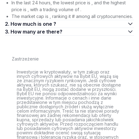
In the last 24 hours, the lowest price is , and the highest
price is , with a trading volume of .
The market cap is , ranking it # among all cryptocurrencies.
2. How much is one ?
3. How many are there?
Zastrzeżenie
Inwestycje w kryptowaluty, w tym zakup oraz
innych cyfrowych aktywów na Bybit EU, wiążą się
ze znacznym ryzykiem rynkowym. Jeśli cyfrowe
aktywa, których szukasz, nie są obecnie dostępne
na Bybit EU, mogą zostać dodane w przyszłości.
Bybit EU nie ponosi odpowiedzialności za wyniki
inwestycyjne. Informacje o cenach i inne dane
przedstawione w tym miejscu pochodzą z
publicznie dostępnych źródeł i służą wyłącznie
celom informacyjnym. Treść ta nie stanowi porady
finansowej ani żadnej rekomendacji lub oferty
kupna, sprzedaży lub posiadania jakichkolwiek
cyfrowych aktywów. Przed rozpoczęciem handlu
lub posiadaniem cyfrowych aktywów inwestorzy
powinni dokładnie ocenić swoją sytuację
finansową i tolerancję ryzyka oraz, w stosownych