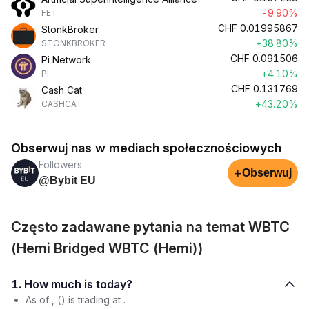
-9.90%
FET
CHF
0.01995867
StonkBroker
+38.80%
STONKBROKER
CHF
0.091506
Pi Network
+4.10%
PI
CHF
0.131769
Cash Cat
+43.20%
CASHCAT
Obserwuj nas w mediach społecznościowych
Followers
+
Obserwuj
@Bybit EU
Często zadawane pytania na temat WBTC
(Hemi Bridged WBTC (Hemi))
1. How much is today?
As of , () is trading at .