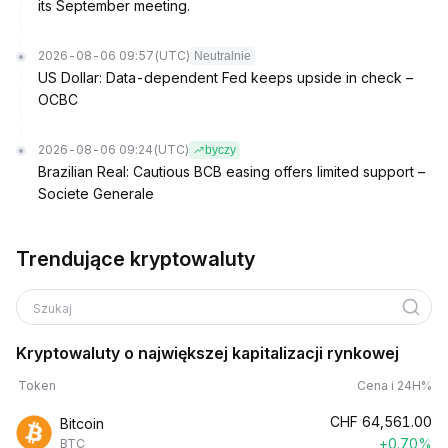
its September meeting.
2026-08-06 09:57
(UTC)
Neutralnie
US Dollar: Data-dependent Fed keeps upside in check –
OCBC
2026-08-06 09:24
(UTC)
byczy
Brazilian Real: Cautious BCB easing offers limited support –
Societe Generale
Trendujące kryptowaluty
Szukaj
Kryptowaluty o największej kapitalizacji rynkowej
Token
Cena i 24H%
CHF
64,561.00
Bitcoin
+0.70%
BTC