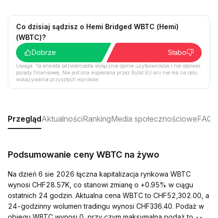
Co dzisiaj sądzisz o Hemi Bridged WBTC (Hemi)
(WBTC)?
Dobrze
Słabo
Uwaga: Ta ankieta odzwierciedla wyłącznie opinie użytkowników i nie stanowi
porady finansowej. Nie jest ona wspierana przez Bybit EU ani nie ma na celu
wskazywania przyszłych wyników.
Przegląd
Aktualności
Ranking
Media społecznościowe
FAQ
Podsumowanie ceny WBTC na żywo
Na dzień 6 sie 2026 łączna kapitalizacja rynkowa WBTC
wynosi CHF28.57K, co stanowi zmianę o +0.95% w ciągu
ostatnich 24 godzin. Aktualna cena WBTC to CHF52,302.00, a
24-godzinny wolumen tradingu wynosi CHF336.40. Podaż w
obiegu WBTC wynosi 0, przy czym maksymalna podaż to --.