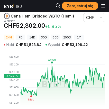
Zarejestruj się
Ceny kryptowalut
Cena Hemi Bridged WBTC (Hemi) WBTC
Cena Hemi Bridged WBTC (Hemi)
CHF
WBTC
CHF52,302.00
+0.95%
24H
7D
14D
30D
60D
200D
1Y
Niski
CHF
51,523.84
Wysoki
CHF
53,198.42