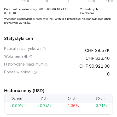
Data ostatniej aktualizacji: 2026-08-06 10:41:29
Źródło danych:
(UTC+0)
CoinGecko
Wyłączenie odpowiedzialności cywilnej: Wyniki z przeszłości nie stanowią gwarancji
przyszłych wyników.
Statystyki cen
Kapitalizacja rynkowa
28.57K
Wolumen 24h
336.40
Historyczne maksimum
99,921.00
Podaż w obiegu
0
Historia ceny (USD)
Dzisiaj
7 dni
14 dni
30 dni
+0.99%
+0.74%
-1.36%
+3.71%