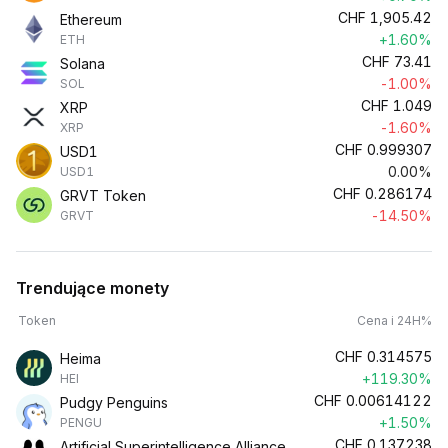
CHF
1,905.42
Ethereum
+1.60%
ETH
CHF
73.41
Solana
-1.00%
SOL
CHF
1.049
XRP
-1.60%
XRP
CHF
0.999307
USD1
0.00%
USD1
CHF
0.286174
GRVT Token
-14.50%
GRVT
Trendujące monety
Token
Cena i 24H%
CHF
0.314575
Heima
+119.30%
HEI
CHF
0.00614122
Pudgy Penguins
+1.50%
PENGU
CHF
0.137238
Artificial Superintelligence Alliance