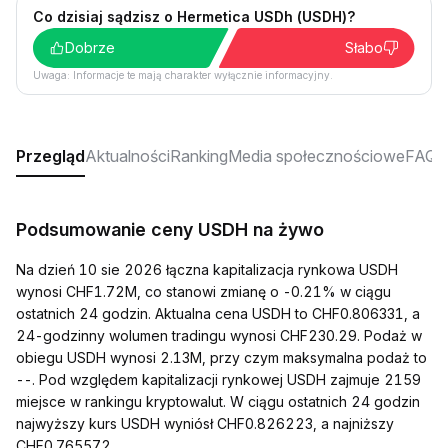
Co dzisiaj sądzisz o Hermetica USDh (USDH)?
Dobrze
Słabo
Uwaga: Informacje te mają charakter wyłącznie informacyjny.
Przegląd
Aktualności
Ranking
Media społecznościowe
FAQ
Podsumowanie ceny USDH na żywo
Na dzień 10 sie 2026 łączna kapitalizacja rynkowa USDH
wynosi CHF1.72M, co stanowi zmianę o -0.21% w ciągu
ostatnich 24 godzin. Aktualna cena USDH to CHF0.806331, a
24-godzinny wolumen tradingu wynosi CHF230.29. Podaż w
obiegu USDH wynosi 2.13M, przy czym maksymalna podaż to
--. Pod względem kapitalizacji rynkowej USDH zajmuje 2159
miejsce w rankingu kryptowalut. W ciągu ostatnich 24 godzin
najwyższy kurs USDH wyniósł CHF0.826223, a najniższy
CHF0.765572.