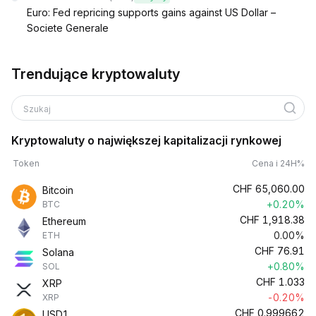
Euro: Fed repricing supports gains against US Dollar –
Societe Generale
Trendujące kryptowaluty
Szukaj
Kryptowaluty o największej kapitalizacji rynkowej
Token
Cena i 24H%
CHF
65,060.00
Bitcoin
+0.20%
BTC
CHF
1,918.38
Ethereum
0.00%
ETH
CHF
76.91
Solana
+0.80%
SOL
CHF
1.033
XRP
-0.20%
XRP
CHF
0.999662
USD1