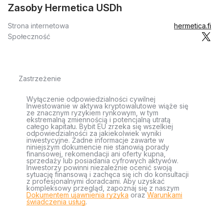
Zasoby Hermetica USDh
Strona internetowa
hermetica.fi
Społeczność
Zastrzeżenie
Wyłączenie odpowiedzialności cywilnej
Inwestowanie w aktywa kryptowalutowe wiąże się
ze znacznym ryzykiem rynkowym, w tym
ekstremalną zmiennością i potencjalną utratą
całego kapitału. Bybit EU zrzeka się wszelkiej
odpowiedzialności za jakiekolwiek wyniki
inwestycyjne. Żadne informacje zawarte w
niniejszym dokumencie nie stanowią porady
finansowej, rekomendacji ani oferty kupna,
sprzedaży lub posiadania cyfrowych aktywów.
Inwestorzy powinni niezależnie ocenić swoją
sytuację finansową i zachęca się ich do konsultacji
z profesjonalnymi doradcami. Aby uzyskać
kompleksowy przegląd, zapoznaj się z naszym
Dokumentem ujawnienia ryzyka
oraz
Warunkami
świadczenia usług
.