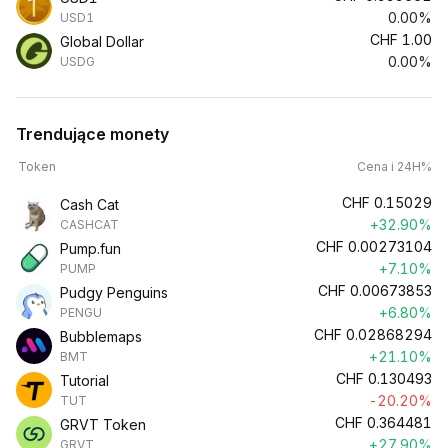
0.00%
USD1
CHF
1.00
Global Dollar
0.00%
USDG
Trendujące monety
Token
Cena i 24H%
CHF
0.15029
Cash Cat
+32.90%
CASHCAT
CHF
0.00273104
Pump.fun
+7.10%
PUMP
CHF
0.00673853
Pudgy Penguins
+6.80%
PENGU
CHF
0.02868294
Bubblemaps
+21.10%
BMT
CHF
0.130493
Tutorial
-20.20%
TUT
CHF
0.364481
GRVT Token
+27.90%
GRVT