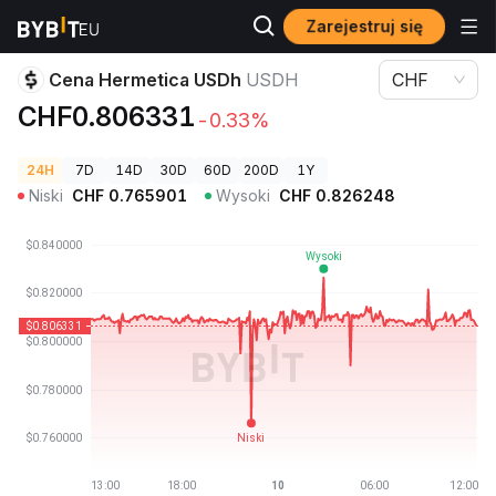
Zarejestruj się
Ceny kryptowalut
Cena Hermetica USDh USDH
Cena Hermetica USDh
USDH
CHF
CHF0.806331
-0.33%
24H
7D
14D
30D
60D
200D
1Y
Niski
CHF
0.765901
Wysoki
CHF
0.826248