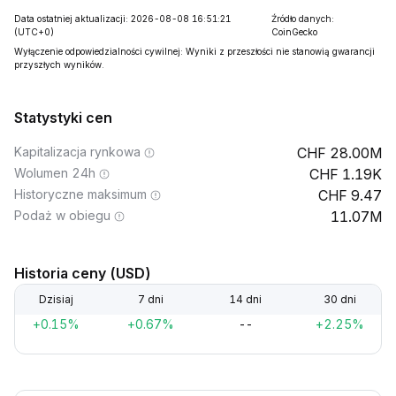
Data ostatniej aktualizacji: 2026-08-08 16:51:21
Źródło danych:
(UTC+0)
CoinGecko
Wyłączenie odpowiedzialności cywilnej: Wyniki z przeszłości nie stanowią gwarancji
przyszłych wyników.
Statystyki cen
Kapitalizacja rynkowa
28.00M
Wolumen 24h
1.19K
Historyczne maksimum
9.47
Podaż w obiegu
11.07M
Historia ceny (USD)
Dzisiaj
7 dni
14 dni
30 dni
+0.15%
+0.67%
--
+2.25%