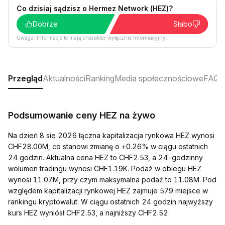
Co dzisiaj sądzisz o Hermez Network (HEZ)?
Dobrze
Słabo
Uwaga: Informacje te mają charakter wyłącznie informacyjny.
Przegląd
Aktualności
Ranking
Media społecznościowe
FAQ
Podsumowanie ceny HEZ na żywo
Na dzień 8 sie 2026 łączna kapitalizacja rynkowa HEZ wynosi
CHF28.00M, co stanowi zmianę o +0.26% w ciągu ostatnich
24 godzin. Aktualna cena HEZ to CHF2.53, a 24-godzinny
wolumen tradingu wynosi CHF1.19K. Podaż w obiegu HEZ
wynosi 11.07M, przy czym maksymalna podaż to 11.08M. Pod
względem kapitalizacji rynkowej HEZ zajmuje 579 miejsce w
rankingu kryptowalut. W ciągu ostatnich 24 godzin najwyższy
kurs HEZ wyniósł CHF2.53, a najniższy CHF2.52.