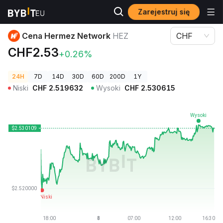
Zarejestruj się
Ceny kryptowalut
Cena Hermez Network HEZ
Cena Hermez Network
HEZ
CHF
CHF2.53
+0.26%
24H
7D
14D
30D
60D
200D
1Y
Niski
CHF
2.519632
Wysoki
CHF
2.530615