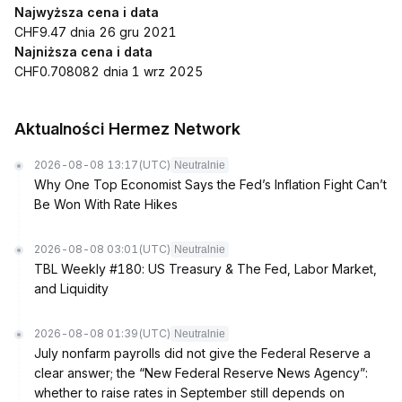
Najwyższa cena i data
CHF9.47 dnia 26 gru 2021
Najniższa cena i data
CHF0.708082 dnia 1 wrz 2025
Aktualności Hermez Network
2026-08-08 13:17
(UTC)
Neutralnie
Why One Top Economist Says the Fed’s Inflation Fight Can’t
Be Won With Rate Hikes
2026-08-08 03:01
(UTC)
Neutralnie
TBL Weekly #180: US Treasury & The Fed, Labor Market,
and Liquidity
2026-08-08 01:39
(UTC)
Neutralnie
July nonfarm payrolls did not give the Federal Reserve a
clear answer; the “New Federal Reserve News Agency”:
whether to raise rates in September still depends on