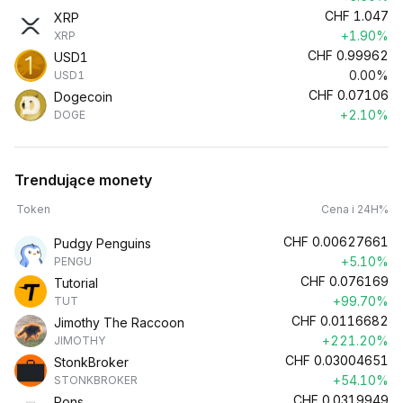
CHF
1.047
XRP
+1.90%
XRP
CHF
0.99962
USD1
0.00%
USD1
CHF
0.07106
Dogecoin
+2.10%
DOGE
Trendujące monety
Token
Cena i 24H%
CHF
0.00627661
Pudgy Penguins
+5.10%
PENGU
CHF
0.076169
Tutorial
+99.70%
TUT
CHF
0.0116682
Jimothy The Raccoon
+221.20%
JIMOTHY
CHF
0.03004651
StonkBroker
+54.10%
STONKBROKER
CHF
0.0319949
Pons