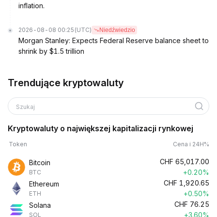
inflation.
2026-08-08 00:25
(UTC)
Niedźwiedzio
Morgan Stanley: Expects Federal Reserve balance sheet to
shrink by $1.5 trillion
Trendujące kryptowaluty
Szukaj
Kryptowaluty o największej kapitalizacji rynkowej
Token
Cena i 24H%
CHF
65,017.00
Bitcoin
+0.20%
BTC
CHF
1,920.65
Ethereum
+0.50%
ETH
CHF
76.25
Solana
+3.60%
SOL