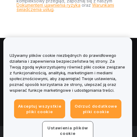
kompleksowy przegląd, zapoznaj się z naszym
Dokumentem ujawnienia ryzyka
oraz
Warunkami
świadczenia usług
.
Informacje
Używamy plików cookie niezbędnych do prawidłowego
działania i zapewnienia bezpieczeństwa tej strony. Za
Usługi
Twoją zgodą wykorzystujemy również pliki cookie związane
z funkcjonalnością, analityką, marketingiem i mediami
społecznościowymi, aby zapamiętać Twoje ustawienia,
Obsługa Klienta
poznać sposób korzystania ze strony, ulepszać ją oraz
wspierać funkcje marketingowe i udostępniania treści.
Produkty
Akceptuj wszystkie
Odrzuć dodatkowe
Informacje prawne
pliki cookie
pliki cookie
Ustawienia plików
© 2025-2026 Bybit.eu. Wszystkie prawa zastrzeżone.
cookie