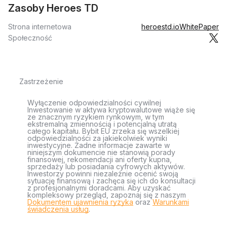
Zasoby Heroes TD
Strona internetowa
heroestd.io
WhitePaper
Społeczność
Zastrzeżenie
Wyłączenie odpowiedzialności cywilnej
Inwestowanie w aktywa kryptowalutowe wiąże się
ze znacznym ryzykiem rynkowym, w tym
ekstremalną zmiennością i potencjalną utratą
całego kapitału. Bybit EU zrzeka się wszelkiej
odpowiedzialności za jakiekolwiek wyniki
inwestycyjne. Żadne informacje zawarte w
niniejszym dokumencie nie stanowią porady
finansowej, rekomendacji ani oferty kupna,
sprzedaży lub posiadania cyfrowych aktywów.
Inwestorzy powinni niezależnie ocenić swoją
sytuację finansową i zachęca się ich do konsultacji
z profesjonalnymi doradcami. Aby uzyskać
kompleksowy przegląd, zapoznaj się z naszym
Dokumentem ujawnienia ryzyka
oraz
Warunkami
świadczenia usług
.