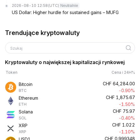
2026-08-10 12:58
(UTC)
Neutralnie
US Dollar: Higher hurdle for sustained gains – MUFG
Trendujące kryptowaluty
Szukaj
Kryptowaluty o największej kapitalizacji rynkowej
Token
Cena i 24H%
CHF
64,284.00
Bitcoin
-0.90%
BTC
CHF
1,875.67
Ethereum
-1.50%
ETH
CHF
75.97
Solana
-0.40%
SOL
CHF
1.022
XRP
-1.10%
XRP
CHF
0.999348
USD1