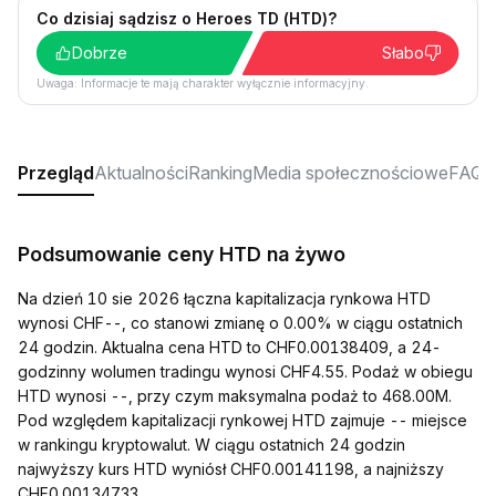
Co dzisiaj sądzisz o Heroes TD (HTD)?
Dobrze
Słabo
Uwaga: Informacje te mają charakter wyłącznie informacyjny.
Przegląd
Aktualności
Ranking
Media społecznościowe
FAQ
Podsumowanie ceny HTD na żywo
Na dzień 10 sie 2026 łączna kapitalizacja rynkowa HTD
wynosi CHF--, co stanowi zmianę o 0.00% w ciągu ostatnich
24 godzin. Aktualna cena HTD to CHF0.00138409, a 24-
godzinny wolumen tradingu wynosi CHF4.55. Podaż w obiegu
HTD wynosi --, przy czym maksymalna podaż to 468.00M.
Pod względem kapitalizacji rynkowej HTD zajmuje -- miejsce
w rankingu kryptowalut. W ciągu ostatnich 24 godzin
najwyższy kurs HTD wyniósł CHF0.00141198, a najniższy
CHF0.00134733.