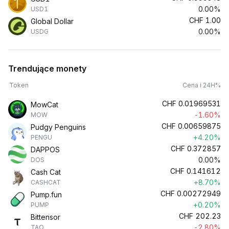
0.00%
USD1
CHF
1.00
Global Dollar
0.00%
USDG
Trendujące monety
Token
Cena i 24H%
CHF
0.01969531
MowCat
-1.60%
MOW
CHF
0.00659875
Pudgy Penguins
+4.20%
PENGU
CHF
0.372857
DAPPOS
0.00%
DOS
CHF
0.141612
Cash Cat
+8.70%
CASHCAT
CHF
0.00272949
Pump.fun
+0.20%
PUMP
CHF
202.23
Bittensor
-2.80%
TAO