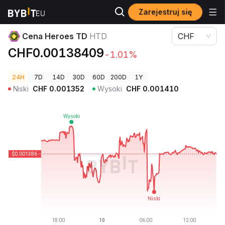
Zarejestruj się
Ceny kryptowalut
Cena Heroes TD HTD
Cena Heroes TD
HTD
CHF
CHF0.00138409
-1.01%
24H
7D
14D
30D
60D
200D
1Y
Niski
CHF
0.001352
Wysoki
CHF
0.001410