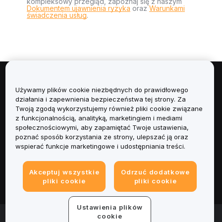
kompleksowy przegląd, zapoznaj się z naszym
Dokumentem ujawnienia ryzyka
oraz
Warunkami
świadczenia usług
.
Informacje
Używamy plików cookie niezbędnych do prawidłowego
działania i zapewnienia bezpieczeństwa tej strony. Za
Usługi
Twoją zgodą wykorzystujemy również pliki cookie związane
z funkcjonalnością, analityką, marketingiem i mediami
społecznościowymi, aby zapamiętać Twoje ustawienia,
Obsługa Klienta
poznać sposób korzystania ze strony, ulepszać ją oraz
wspierać funkcje marketingowe i udostępniania treści.
Produkty
Akceptuj wszystkie
Odrzuć dodatkowe
Informacje prawne
pliki cookie
pliki cookie
Ustawienia plików
© 2025-2026 Bybit.eu. Wszystkie prawa zastrzeżone.
cookie