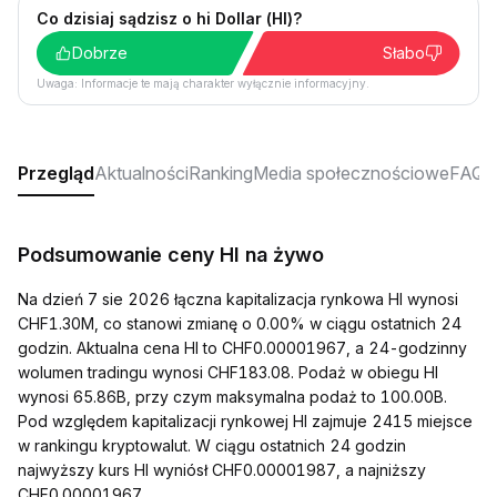
Co dzisiaj sądzisz o hi Dollar (HI)?
Dobrze
Słabo
Uwaga: Informacje te mają charakter wyłącznie informacyjny.
Przegląd
Aktualności
Ranking
Media społecznościowe
FAQ
Podsumowanie ceny HI na żywo
Na dzień 7 sie 2026 łączna kapitalizacja rynkowa HI wynosi
CHF1.30M, co stanowi zmianę o 0.00% w ciągu ostatnich 24
godzin. Aktualna cena HI to CHF0.00001967, a 24-godzinny
wolumen tradingu wynosi CHF183.08. Podaż w obiegu HI
wynosi 65.86B, przy czym maksymalna podaż to 100.00B.
Pod względem kapitalizacji rynkowej HI zajmuje 2415 miejsce
w rankingu kryptowalut. W ciągu ostatnich 24 godzin
najwyższy kurs HI wyniósł CHF0.00001987, a najniższy
CHF0.00001967.