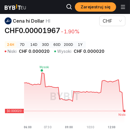
Zarejestruj się
Ceny kryptowalut
Cena hi Dollar HI
Cena hi Dollar
HI
CHF
CHF0.00001967
-1.90%
24H
7D
14D
30D
60D
200D
1Y
Niski
CHF
0.000020
Wysoki
CHF
0.000020