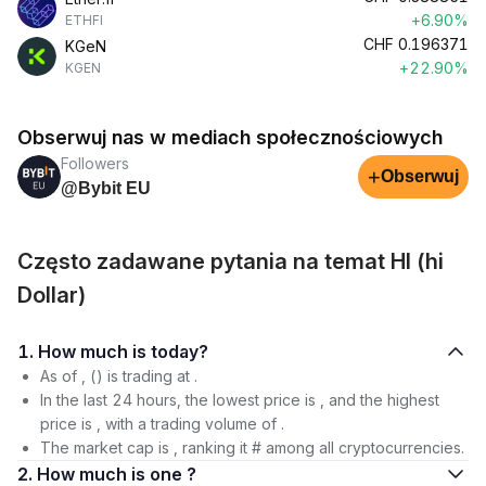
+6.90%
ETHFI
CHF
0.196371
KGeN
+22.90%
KGEN
Obserwuj nas w mediach społecznościowych
Followers
+
Obserwuj
@Bybit EU
Często zadawane pytania na temat HI (hi
Dollar)
1. How much is today?
As of , () is trading at .
In the last 24 hours, the lowest price is , and the highest
price is , with a trading volume of .
The market cap is , ranking it # among all cryptocurrencies.
2. How much is one ?