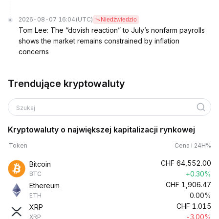
2026-08-07 16:04
(UTC)
Niedźwiedzio
Tom Lee: The “dovish reaction” to July’s nonfarm payrolls
shows the market remains constrained by inflation
concerns
Trendujące kryptowaluty
Szukaj
Kryptowaluty o największej kapitalizacji rynkowej
Token
Cena i 24H%
CHF
64,552.00
Bitcoin
+0.30%
BTC
CHF
1,906.47
Ethereum
0.00%
ETH
CHF
1.015
XRP
-3.00%
XRP