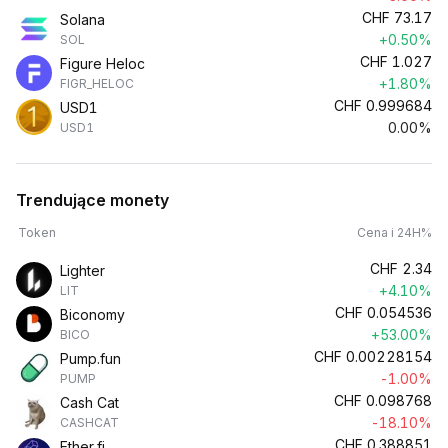
CHF
73.17
Solana
+0.50%
SOL
CHF
1.027
Figure Heloc
+1.80%
FIGR_HELOC
CHF
0.999684
USD1
0.00%
USD1
Trendujące monety
Token
Cena i 24H%
CHF
2.34
Lighter
+4.10%
LIT
CHF
0.054536
Biconomy
+53.00%
BICO
CHF
0.00228154
Pump.fun
-1.00%
PUMP
CHF
0.098768
Cash Cat
-18.10%
CASHCAT
CHF
0.388851
Ether.fi