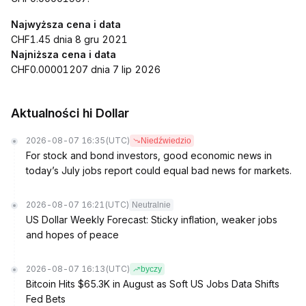
Najwyższa cena i data
CHF1.45 dnia 8 gru 2021
Najniższa cena i data
CHF0.00001207 dnia 7 lip 2026
Aktualności hi Dollar
2026-08-07 16:35
(UTC)
Niedźwiedzio
For stock and bond investors, good economic news in
today’s July jobs report could equal bad news for markets.
2026-08-07 16:21
(UTC)
Neutralnie
US Dollar Weekly Forecast: Sticky inflation, weaker jobs
and hopes of peace
2026-08-07 16:13
(UTC)
byczy
Bitcoin Hits $65.3K in August as Soft US Jobs Data Shifts
Fed Bets