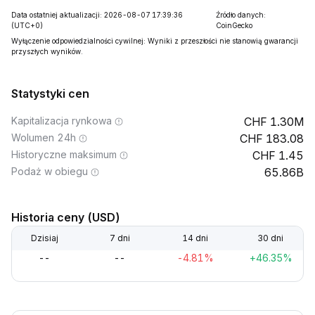
Data ostatniej aktualizacji: 2026-08-07 17:39:36
Źródło danych:
(UTC+0)
CoinGecko
Wyłączenie odpowiedzialności cywilnej: Wyniki z przeszłości nie stanowią gwarancji
przyszłych wyników.
Statystyki cen
Kapitalizacja rynkowa
1.30M
Wolumen 24h
183.08
Historyczne maksimum
1.45
Podaż w obiegu
65.86B
Historia ceny (USD)
Dzisiaj
7 dni
14 dni
30 dni
--
--
-4.81%
+46.35%