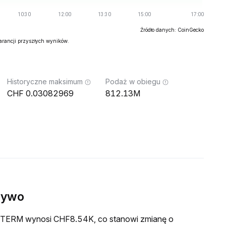
Źródło danych: CoinGecko
warancji przyszłych wyników.
Historyczne maksimum
Podaż w obiegu
0.03082969
812.13M
żywo
a HTERM wynosi CHF8.54K, co stanowi zmianę o