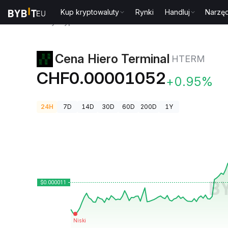
Kup kryptowaluty
Rynki
Handluj
Narzęd
Ceny kryptowalut
Cena Hiero Terminal HTERM
Cena Hiero Terminal
HTERM
CHF0.00001052
+0.95%
24H
7D
14D
30D
60D
200D
1Y