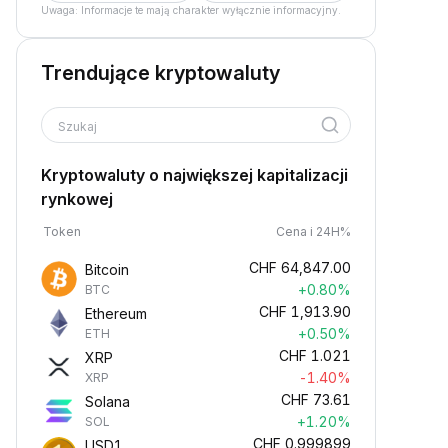
Uwaga: Informacje te mają charakter wyłącznie informacyjny.
Trendujące kryptowaluty
Szukaj
Kryptowaluty o największej kapitalizacji
rynkowej
Token
Cena i 24H%
CHF
64,847.00
Bitcoin
+0.80%
BTC
CHF
1,913.90
Ethereum
+0.50%
ETH
CHF
1.021
XRP
-1.40%
XRP
CHF
73.61
Solana
+1.20%
SOL
CHF
0.999899
USD1