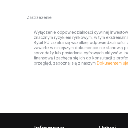
Zastrzeżenie
Wyłączenie odpowiedzialności cywilnej Inwestow
znacznym ryzykiem rynkowym, w tym ekstremalną z
Bybit EU zrzeka się wszelkiej odpowiedzialności 
zawarte w niniejszym dokumencie nie stanowią po
sprzedaży lub posiadania cyfrowych aktywów. Inw
finansową i zachęca się ich do konsultacji z pr
przegląd, zapoznaj się z naszym
Dokumentem uja