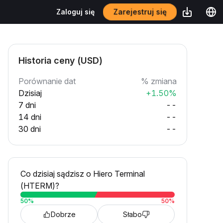
Zarejestruj się
Zaloguj się
Historia ceny (USD)
Porównanie dat
% zmiana
Dzisiaj
+1.50%
7 dni
--
14 dni
--
30 dni
--
Co dzisiaj sądzisz o Hiero Terminal
(HTERM)?
50
%
50
%
Dobrze
Słabo