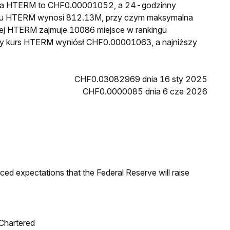
cena HTERM to CHF0.00001052, a 24-godzinny
gu HTERM wynosi 812.13M, przy czym maksymalna
wej HTERM zajmuje 10086 miejsce w rankingu
szy kurs HTERM wyniósł CHF0.00001063, a najniższy
CHF0.03082969 dnia 16 sty 2025
CHF0.0000085 dnia 6 cze 2026
duced expectations that the Federal Reserve will raise
 Chartered