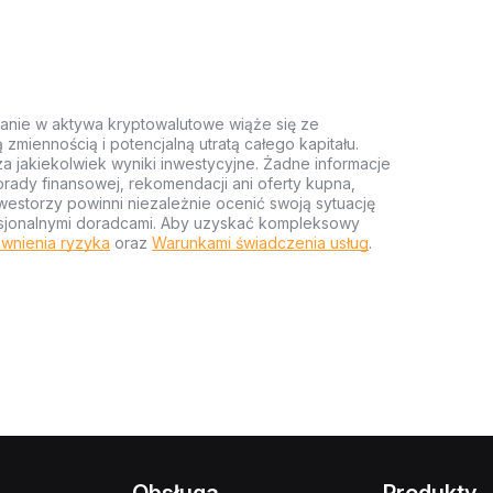
anie w aktywa kryptowalutowe wiąże się ze
miennością i potencjalną utratą całego kapitału.
za jakiekolwiek wyniki inwestycyjne. Żadne informacje
rady finansowej, rekomendacji ani oferty kupna,
estorzy powinni niezależnie ocenić swoją sytuację
ofesjonalnymi doradcami. Aby uzyskać kompleksowy
wnienia ryzyka
oraz
Warunkami świadczenia usług
.