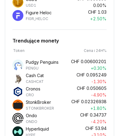
0.00%
USD1
CHF
1.03
Figure Heloc
+2.50%
FIGR_HELOC
Trendujące monety
Token
Cena i 24H%
CHF
0.00600201
Pudgy Penguins
+0.30%
PENGU
CHF
0.095249
Cash Cat
-1.30%
CASHCAT
CHF
0.050605
Cronos
-4.90%
CRO
CHF
0.02326938
StonkBroker
+1.80%
STONKBROKER
CHF
0.34737
Ondo
-4.20%
ONDO
CHF
53.94
Hyperliquid
-3.10%
HYPE