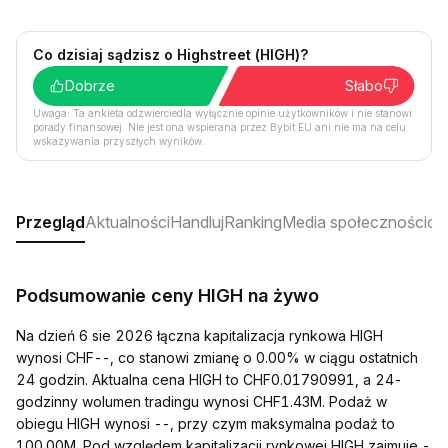
Co dzisiaj sądzisz o Highstreet (HIGH)?
Dobrze
Słabo
Uwaga: Ta ankieta odzwierciedla wyłącznie opinie użytkowników i nie stanowi
porady finansowej. Nie jest ona wspierana przez Bybit EU ani nie ma na celu
wskazywania przyszłych wyników.
Przegląd
Aktualności
Handluj
Ranking
Media społecznościo
Podsumowanie ceny HIGH na żywo
Na dzień 6 sie 2026 łączna kapitalizacja rynkowa HIGH
wynosi CHF--, co stanowi zmianę o 0.00% w ciągu ostatnich
24 godzin. Aktualna cena HIGH to CHF0.01790991, a 24-
godzinny wolumen tradingu wynosi CHF1.43M. Podaż w
obiegu HIGH wynosi --, przy czym maksymalna podaż to
100.00M. Pod względem kapitalizacji rynkowej HIGH zajmuje -