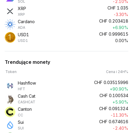
-2.10%
SOL
CHF
1.035
XRP
-3.30%
XRP
CHF
0.203418
Cardano
+6.90%
ADA
CHF
0.999615
USD1
0.00%
USD1
Trendujące monety
Token
Cena i 24H%
CHF
0.03515996
Hashflow
+90.90%
HFT
CHF
0.100534
Cash Cat
+5.90%
CASHCAT
CHF
0.091324
Canton
-11.30%
CC
CHF
0.674616
Sui
-2.40%
SUI