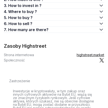
3. How to invest in ?
4. Where to buy ?
5. How to buy ?
6. How to sell ?
7. How many are there?
Zasoby Highstreet
Strona internetowa
highstreet.market
Społeczność
Zastrzeżenie
Inwestycje w kryptowaluty, w tym zakup oraz
innych cyfrowych aktywów na Bybit EU, wiążą się
ze znacznym ryzykiem rynkowym. Jeśli cyfrowe
aktywa, których szukasz, nie są obecnie dostępne
na Bybit EU, mogą zostać dodane w przyszłości.
Bybit EU nie ponosi odpowiedzialności za wyniki