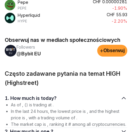
CHF
0.00000281
Pepe
-1.90%
PEPE
CHF
55.93
Hyperliquid
-2.20%
HYPE
Obserwuj nas w mediach społecznościowych
Followers
+
Obserwuj
@Bybit EU
Często zadawane pytania na temat HIGH
(Highstreet)
1. How much is today?
As of , () is trading at .
In the last 24 hours, the lowest price is , and the highest
price is , with a trading volume of .
The market cap is , ranking it # among all cryptocurrencies.
2. How much is one ?