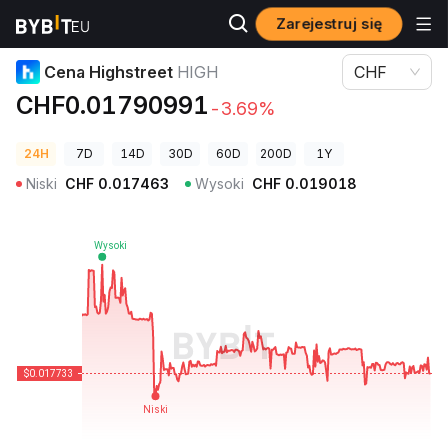
Zarejestruj się
Ceny kryptowalut
Cena Highstreet HIGH
Cena Highstreet
HIGH
CHF
CHF0.01790991
-3.69%
24H
7D
14D
30D
60D
200D
1Y
Niski
CHF
0.017463
Wysoki
CHF
0.019018