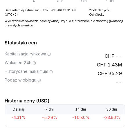
Data ostatniej aktualizacji: 2026-08-06 21:31:49
Źródło danych:
(UTC+0)
CoinGecko
Wyłączenie odpowiedzialności cywilnej: Wyniki z przeszłości nie stanowią gwarancji
przyszłych wyników.
Statystyki cen
Kapitalizacja rynkowa
--
Wolumen 24h
1.43M
Historyczne maksimum
35.29
Podaż w obiegu
--
Historia ceny (USD)
Dzisiaj
7 dni
14 dni
30 dni
-4.31%
-5.29%
-10.80%
-33.60%