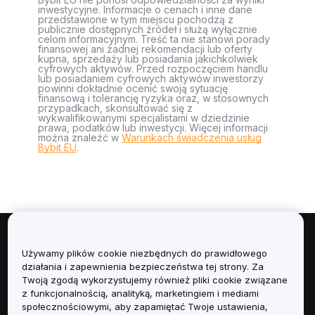
inwestycyjne. Informacje o cenach i inne dane
przedstawione w tym miejscu pochodzą z
publicznie dostępnych źródeł i służą wyłącznie
celom informacyjnym. Treść ta nie stanowi porady
finansowej ani żadnej rekomendacji lub oferty
kupna, sprzedaży lub posiadania jakichkolwiek
cyfrowych aktywów. Przed rozpoczęciem handlu
lub posiadaniem cyfrowych aktywów inwestorzy
powinni dokładnie ocenić swoją sytuację
finansową i tolerancję ryzyka oraz, w stosownych
przypadkach, skonsultować się z
wykwalifikowanymi specjalistami w dziedzinie
prawa, podatków lub inwestycji. Więcej informacji
można znaleźć w
Warunkach świadczenia usług
Bybit EU
.
Informacje
Używamy plików cookie niezbędnych do prawidłowego
działania i zapewnienia bezpieczeństwa tej strony. Za
Usługi
Twoją zgodą wykorzystujemy również pliki cookie związane
z funkcjonalnością, analityką, marketingiem i mediami
społecznościowymi, aby zapamiętać Twoje ustawienia,
Obsługa Klienta