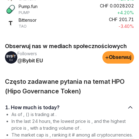
CHF
0.0028202
Pump.fun
+4.20%
PUMP
CHF
201.71
Bittensor
-3.40%
TAO
Obserwuj nas w mediach społecznościowych
Followers
+
Obserwuj
@Bybit EU
Często zadawane pytania na temat HPO
(Hipo Governance Token)
1. How much is today?
As of , () is trading at .
In the last 24 hours, the lowest price is , and the highest
price is , with a trading volume of .
The market cap is , ranking it # among all cryptocurrencies.