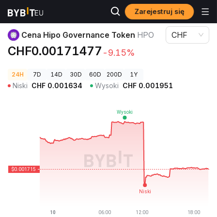
Zarejestruj się
Ceny kryptowalut
Cena Hipo Governance Token HPO
Cena Hipo Governance Token
HPO
CHF
CHF0.00171477
-9.15%
24H
7D
14D
30D
60D
200D
1Y
Niski
CHF
0.001634
Wysoki
CHF
0.001951