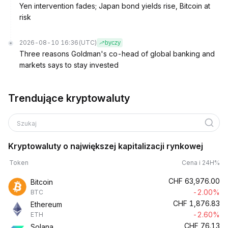
Yen intervention fades; Japan bond yields rise, Bitcoin at
risk
2026-08-10 16:36
(UTC)
byczy
Three reasons Goldman's co-head of global banking and
markets says to stay invested
Trendujące kryptowaluty
Szukaj
Kryptowaluty o największej kapitalizacji rynkowej
Token
Cena i 24H%
CHF
63,976.00
Bitcoin
-2.00%
BTC
CHF
1,876.83
Ethereum
-2.60%
ETH
CHF
76.13
Solana