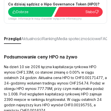
Co dzisiaj sądzisz o Hipo Governance Token (HPO)?
Dobrze
Słabo
Uwaga: Informacje te mają charakter wyłącznie informacyjny.
Przegląd
Aktualności
Ranking
Media społecznościowe
FAQ
Podsumowanie ceny HPO na żywo
Na dzień 10 sie 2026 łączna kapitalizacja rynkowa HPO
wynosi CHF1.33M, co stanowi zmianę o 0.00% w ciągu
ostatnich 24 godzin. Aktualna cena HPO to CHF0.00171477, a
24-godzinny wolumen tradingu wynosi CHF254.74. Podaż w
obiegu HPO wynosi 777.79M, przy czym maksymalna podaż
to 1.00B. Pod względem kapitalizacji rynkowej HPO zajmuje
2390 miejsce w rankingu kryptowalut. W ciągu ostatnich 24
godzin najwyższy kurs HPO wyniósł CHF0.00195755, a
najniższy CHF0.0016374.