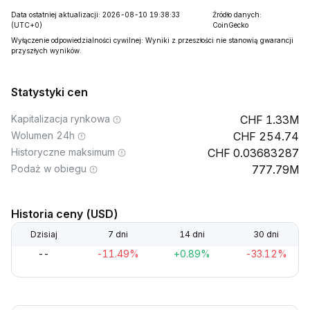
Data ostatniej aktualizacji: 2026-08-10 19:38:33
Źródło danych:
(UTC+0)
CoinGecko
Wyłączenie odpowiedzialności cywilnej: Wyniki z przeszłości nie stanowią gwarancji
przyszłych wyników.
Statystyki cen
Kapitalizacja rynkowa
1.33M
Wolumen 24h
254.74
Historyczne maksimum
0.03683287
Podaż w obiegu
777.79M
Historia ceny (USD)
Dzisiaj
7 dni
14 dni
30 dni
--
-11.49%
+0.89%
-33.12%