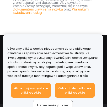
z profesjonalnymi doradcami. Aby uzyskać
kompleksowy przegląd, zapoznaj się z naszym
Dokumentem ujawnienia ryzyka
oraz
Warunkami
świadczenia usług
.
Informacje
Używamy plików cookie niezbędnych do prawidłowego
działania i zapewnienia bezpieczeństwa tej strony. Za
Usługi
Twoją zgodą wykorzystujemy również pliki cookie związane
z funkcjonalnością, analityką, marketingiem i mediami
społecznościowymi, aby zapamiętać Twoje ustawienia,
Obsługa Klienta
poznać sposób korzystania ze strony, ulepszać ją oraz
wspierać funkcje marketingowe i udostępniania treści.
Produkty
Akceptuj wszystkie
Odrzuć dodatkowe
Informacje prawne
pliki cookie
pliki cookie
Ustawienia plików