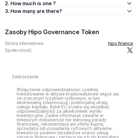
2. How much is one ?
3. How many are there?
Zasoby Hipo Governance Token
Strona internetowa
hipo.finance
Społeczność
Zastrzeżenie
Wyłączenie odpowiedzialności cywilnej
Inwestowanie w aktywa kryptowalutowe wiąże się
ze znacznym ryzykiem rynkowym, w tym
ekstremalną zmiennością i potencjalną utratą
całego kapitału. Bybit EU zrzeka się wszelkiej
odpowiedzialności za jakiekolwiek wyniki
inwestycyjne. Żadne informacje zawarte w
niniejszym dokumencie nie stanowią porady
finansowej, rekomendacji ani oferty kupna,
sprzedaży lub posiadania cyfrowych aktywów.
Inwestorzy powinni niezależnie ocenić swoją
sytuację finansową i zachęca się ich do konsultacji