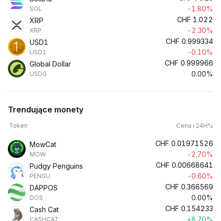
-1.80%
SOL
CHF
1.022
XRP
-2.30%
XRP
CHF
0.999334
USD1
-0.10%
USD1
CHF
0.999966
Global Dollar
0.00%
USDG
Trendujące monety
Token
Cena i 24H%
CHF
0.01971526
MowCat
-2.70%
MOW
CHF
0.00668641
Pudgy Penguins
-0.60%
PENGU
CHF
0.366569
DAPPOS
0.00%
DOS
CHF
0.154233
Cash Cat
+8.70%
CASHCAT