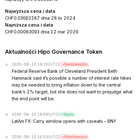
Najwyższa cena i data
CHF0.03683287 dnia 28 lis 2024
Najniższa cena i data
CHF0.00083093 dnia 12 mar 2026
Aktualności Hipo Governance Token
2026-08-10 19:15
(UTC)
Niedźwiedzio
Federal Reserve Bank of Cleveland President Beth
Hammack said it’s possible a number of interest rate hikes
may be needed to bring inflation down to the central
bank’s 2% target, but she does not want to prejudge what
the end point will be.
2026-08-10 18:09
(UTC)
byczy
LatAm FX: Carry window opens with caveats – BNY
2026-08-10 16:53
(UTC)
Niedźwiedzio