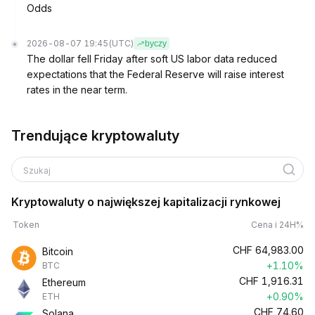
Odds
2026-08-07 19:45
(UTC)
byczy
The dollar fell Friday after soft US labor data reduced
expectations that the Federal Reserve will raise interest
rates in the near term.
Trendujące kryptowaluty
Szukaj
Kryptowaluty o największej kapitalizacji rynkowej
Token
Cena i 24H%
CHF
64,983.00
Bitcoin
+1.10%
BTC
CHF
1,916.31
Ethereum
+0.90%
ETH
CHF
74.60
Solana