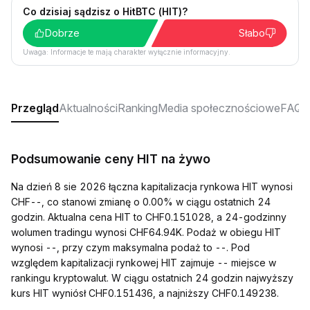
Co dzisiaj sądzisz o HitBTC (HIT)?
Dobrze
Słabo
Uwaga: Informacje te mają charakter wyłącznie informacyjny.
Przegląd
Aktualności
Ranking
Media społecznościowe
FAQ
Podsumowanie ceny HIT na żywo
Na dzień 8 sie 2026 łączna kapitalizacja rynkowa HIT wynosi
CHF--, co stanowi zmianę o 0.00% w ciągu ostatnich 24
godzin. Aktualna cena HIT to CHF0.151028, a 24-godzinny
wolumen tradingu wynosi CHF64.94K. Podaż w obiegu HIT
wynosi --, przy czym maksymalna podaż to --. Pod
względem kapitalizacji rynkowej HIT zajmuje -- miejsce w
rankingu kryptowalut. W ciągu ostatnich 24 godzin najwyższy
kurs HIT wyniósł CHF0.151436, a najniższy CHF0.149238.