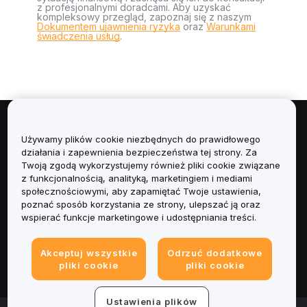
z profesjonalnymi doradcami. Aby uzyskać
kompleksowy przegląd, zapoznaj się z naszym
Dokumentem ujawnienia ryzyka
oraz
Warunkami
świadczenia usług
.
Informacje
Używamy plików cookie niezbędnych do prawidłowego
działania i zapewnienia bezpieczeństwa tej strony. Za
Usługi
Twoją zgodą wykorzystujemy również pliki cookie związane
z funkcjonalnością, analityką, marketingiem i mediami
społecznościowymi, aby zapamiętać Twoje ustawienia,
Obsługa Klienta
poznać sposób korzystania ze strony, ulepszać ją oraz
wspierać funkcje marketingowe i udostępniania treści.
Produkty
Akceptuj wszystkie
Odrzuć dodatkowe
Informacje prawne
pliki cookie
pliki cookie
Ustawienia plików