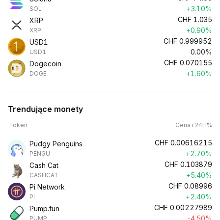
+3.10%
SOL
CHF
1.035
XRP
+0.90%
XRP
CHF
0.999952
USD1
0.00%
USD1
CHF
0.070155
Dogecoin
+1.60%
DOGE
Trendujące monety
Token
Cena i 24H%
CHF
0.00616215
Pudgy Penguins
+2.70%
PENGU
CHF
0.103879
Cash Cat
+5.40%
CASHCAT
CHF
0.08996
Pi Network
+2.40%
PI
CHF
0.00227989
Pump.fun
-4.50%
PUMP