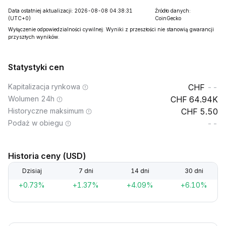
Data ostatniej aktualizacji: 2026-08-08 04:38:31
Źródło danych:
(UTC+0)
CoinGecko
Wyłączenie odpowiedzialności cywilnej: Wyniki z przeszłości nie stanowią gwarancji
przyszłych wyników.
Statystyki cen
Kapitalizacja rynkowa
--
Wolumen 24h
64.94K
Historyczne maksimum
5.50
Podaż w obiegu
--
Historia ceny (USD)
Dzisiaj
7 dni
14 dni
30 dni
+0.73%
+1.37%
+4.09%
+6.10%