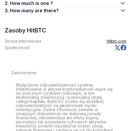
2. How much is one ?
3. How many are there?
Zasoby HitBTC
Strona internetowa
hitbtc.com
Społeczność
Zastrzeżenie
Wyłączenie odpowiedzialności cywilnej
Inwestowanie w aktywa kryptowalutowe wiąże się
ze znacznym ryzykiem rynkowym, w tym
ekstremalną zmiennością i potencjalną utratą
całego kapitału. Bybit EU zrzeka się wszelkiej
odpowiedzialności za jakiekolwiek wyniki
inwestycyjne. Żadne informacje zawarte w
niniejszym dokumencie nie stanowią porady
finansowej, rekomendacji ani oferty kupna,
sprzedaży lub posiadania cyfrowych aktywów.
Inwestorzy powinni niezależnie ocenić swoją
sytuację finansową i zachęca się ich do konsultacji