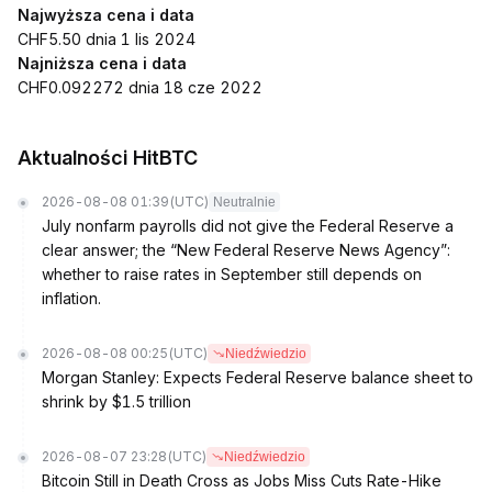
Najwyższa cena i data
CHF5.50 dnia 1 lis 2024
Najniższa cena i data
CHF0.092272 dnia 18 cze 2022
Aktualności HitBTC
2026-08-08 01:39
(UTC)
Neutralnie
July nonfarm payrolls did not give the Federal Reserve a
clear answer; the “New Federal Reserve News Agency”:
whether to raise rates in September still depends on
inflation.
2026-08-08 00:25
(UTC)
Niedźwiedzio
Morgan Stanley: Expects Federal Reserve balance sheet to
shrink by $1.5 trillion
2026-08-07 23:28
(UTC)
Niedźwiedzio
Bitcoin Still in Death Cross as Jobs Miss Cuts Rate-Hike