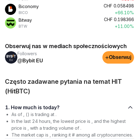
CHF
0.058498
Biconomy
+66.10%
BICO
CHF
0.198366
Bitway
+11.00%
BTW
Obserwuj nas w mediach społecznościowych
Followers
+
Obserwuj
@Bybit EU
Często zadawane pytania na temat HIT
(HitBTC)
1. How much is today?
As of , () is trading at .
In the last 24 hours, the lowest price is , and the highest
price is , with a trading volume of .
The market cap is , ranking it # among all cryptocurrencies.