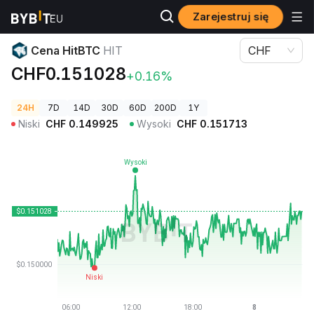
Zarejestruj się
Ceny kryptowalut
Cena HitBTC HIT
Cena HitBTC
HIT
CHF
CHF0.151028
+0.16%
24H
7D
14D
30D
60D
200D
1Y
Niski
CHF
0.149925
Wysoki
CHF
0.151713