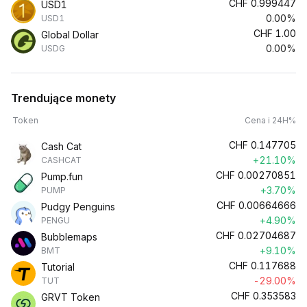
CHF
0.999447
USD1
0.00%
USD1
CHF
1.00
Global Dollar
0.00%
USDG
Trendujące monety
Token
Cena i 24H%
CHF
0.147705
Cash Cat
+21.10%
CASHCAT
CHF
0.00270851
Pump.fun
+3.70%
PUMP
CHF
0.00664666
Pudgy Penguins
+4.90%
PENGU
CHF
0.02704687
Bubblemaps
+9.10%
BMT
CHF
0.117688
Tutorial
-29.00%
TUT
CHF
0.353583
GRVT Token