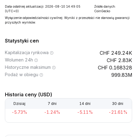
Data ostatniej aktualizacji: 2026-08-10 14:49:05
Źródło danych:
(UTC+0)
CoinGecko
Wyłączenie odpowiedzialności cywilnej: Wyniki z przeszłości nie stanowią gwarancji
przyszłych wyników.
Statystyki cen
Kapitalizacja rynkowa
249.24K
Wolumen 24h
2.83K
Historyczne maksimum
0.168328
Podaż w obiegu
999.83M
Historia ceny (USD)
Dzisiaj
7 dni
14 dni
30 dni
-5.73%
-1.24%
-5.11%
-21.61%