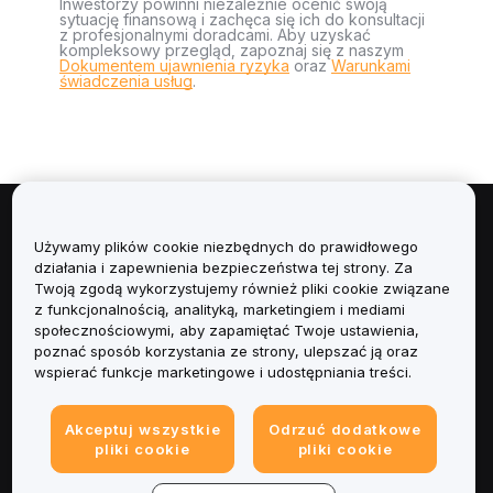
Inwestorzy powinni niezależnie ocenić swoją
sytuację finansową i zachęca się ich do konsultacji
z profesjonalnymi doradcami. Aby uzyskać
kompleksowy przegląd, zapoznaj się z naszym
Dokumentem ujawnienia ryzyka
oraz
Warunkami
świadczenia usług
.
Informacje
Używamy plików cookie niezbędnych do prawidłowego
działania i zapewnienia bezpieczeństwa tej strony. Za
Usługi
Twoją zgodą wykorzystujemy również pliki cookie związane
z funkcjonalnością, analityką, marketingiem i mediami
społecznościowymi, aby zapamiętać Twoje ustawienia,
Obsługa Klienta
poznać sposób korzystania ze strony, ulepszać ją oraz
wspierać funkcje marketingowe i udostępniania treści.
Produkty
Akceptuj wszystkie
Odrzuć dodatkowe
Informacje prawne
pliki cookie
pliki cookie