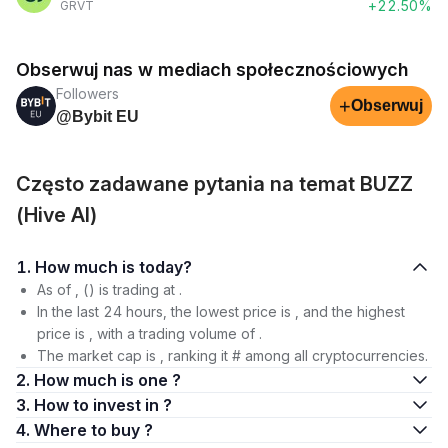
+22.50%
GRVT
Obserwuj nas w mediach społecznościowych
Followers
+
Obserwuj
@Bybit EU
Często zadawane pytania na temat BUZZ
(Hive AI)
1. How much is today?
As of , () is trading at .
In the last 24 hours, the lowest price is , and the highest
price is , with a trading volume of .
The market cap is , ranking it # among all cryptocurrencies.
2. How much is one ?
3. How to invest in ?
4. Where to buy ?