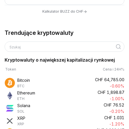
→
Kalkulator BUZZ do CHF
Trendujące kryptowaluty
Szukaj
Kryptowaluty o największej kapitalizacji rynkowej
Token
Cena i 24H%
CHF
64,785.00
Bitcoin
-0.60%
BTC
CHF
1,898.87
Ethereum
-1.00%
ETH
CHF
76.52
Solana
-0.20%
SOL
CHF
1.031
XRP
-1.20%
XRP