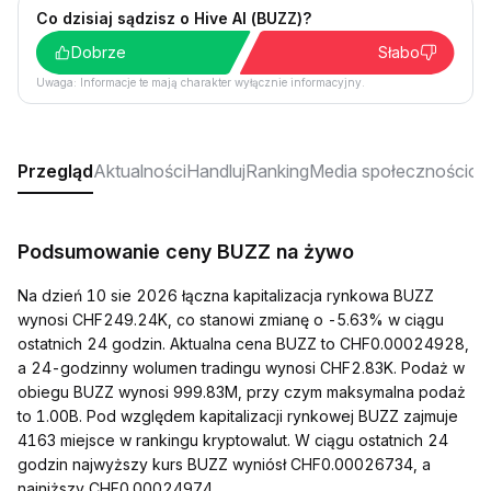
Co dzisiaj sądzisz o Hive AI (BUZZ)?
Dobrze
Słabo
Uwaga: Informacje te mają charakter wyłącznie informacyjny.
Przegląd
Aktualności
Handluj
Ranking
Media społecznościo
Podsumowanie ceny BUZZ na żywo
Na dzień 10 sie 2026 łączna kapitalizacja rynkowa BUZZ
wynosi CHF249.24K, co stanowi zmianę o -5.63% w ciągu
ostatnich 24 godzin. Aktualna cena BUZZ to CHF0.00024928,
a 24-godzinny wolumen tradingu wynosi CHF2.83K. Podaż w
obiegu BUZZ wynosi 999.83M, przy czym maksymalna podaż
to 1.00B. Pod względem kapitalizacji rynkowej BUZZ zajmuje
4163 miejsce w rankingu kryptowalut. W ciągu ostatnich 24
godzin najwyższy kurs BUZZ wyniósł CHF0.00026734, a
najniższy CHF0.00024974.