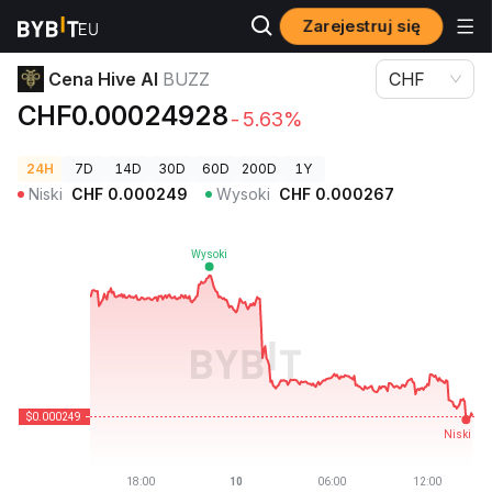
Zarejestruj się
Ceny kryptowalut
Cena Hive AI BUZZ
Cena Hive AI
BUZZ
CHF
CHF0.00024928
-5.63%
24H
7D
14D
30D
60D
200D
1Y
Niski
CHF
0.000249
Wysoki
CHF
0.000267