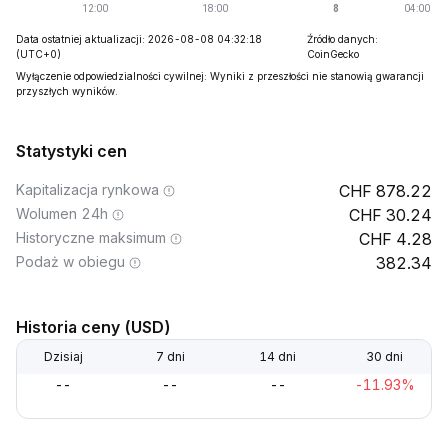
Data ostatniej aktualizacji: 2026-08-08 04:32:18
Źródło danych:
(UTC+0)
CoinGecko
Wyłączenie odpowiedzialności cywilnej: Wyniki z przeszłości nie stanowią gwarancji
przyszłych wyników.
Statystyki cen
Kapitalizacja rynkowa
878.22
Wolumen 24h
30.24
Historyczne maksimum
4.28
Podaż w obiegu
382.34
Historia ceny (USD)
Dzisiaj
7 dni
14 dni
30 dni
--
--
--
-11.93%