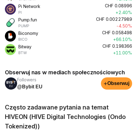
CHF
0.08996
Pi Network
+2.40%
PI
CHF
0.00227989
Pump.fun
-4.50%
PUMP
CHF
0.058498
Biconomy
+66.10%
BICO
CHF
0.198366
Bitway
+11.00%
BTW
Obserwuj nas w mediach społecznościowych
Followers
+
Obserwuj
@Bybit EU
Często zadawane pytania na temat
HIVEON (HIVE Digital Technologies (Ondo
Tokenized))