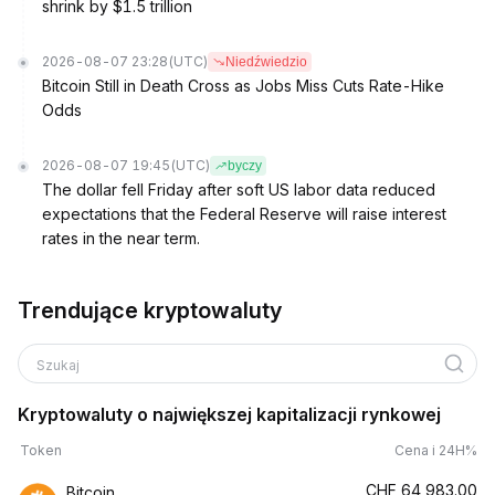
shrink by $1.5 trillion
2026-08-07 23:28
(UTC)
Niedźwiedzio
Bitcoin Still in Death Cross as Jobs Miss Cuts Rate-Hike
Odds
2026-08-07 19:45
(UTC)
byczy
The dollar fell Friday after soft US labor data reduced
expectations that the Federal Reserve will raise interest
rates in the near term.
Trendujące kryptowaluty
Szukaj
Kryptowaluty o największej kapitalizacji rynkowej
Token
Cena i 24H%
CHF
64,983.00
Bitcoin