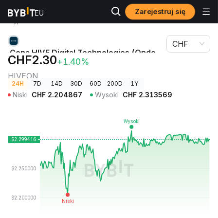
Zarejestruj się
Ceny
Cena HIVE Digital Technologies (Ondo Tokenized)
kryptowalut
HIVEON
CHF
Cena HIVE Digital Technologies (Ondo
CHF2.30
+1.40%
Tokenized)
HIVEON
24H
7D
14D
30D
60D
200D
1Y
Niski
CHF
2.204867
Wysoki
CHF
2.313569