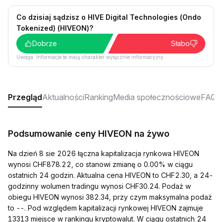
Co dzisiaj sądzisz o HIVE Digital Technologies (Ondo
Tokenized) (HIVEON)?
Dobrze
Słabo
Uwaga: Informacje te mają charakter wyłącznie informacyjny.
Przegląd
Aktualności
Ranking
Media społecznościowe
FAQ
Podsumowanie ceny HIVEON na żywo
Na dzień 8 sie 2026 łączna kapitalizacja rynkowa HIVEON
wynosi CHF878.22, co stanowi zmianę o 0.00% w ciągu
ostatnich 24 godzin. Aktualna cena HIVEON to CHF2.30, a 24-
godzinny wolumen tradingu wynosi CHF30.24. Podaż w
obiegu HIVEON wynosi 382.34, przy czym maksymalna podaż
to --. Pod względem kapitalizacji rynkowej HIVEON zajmuje
13313 miejsce w rankingu kryptowalut. W ciągu ostatnich 24