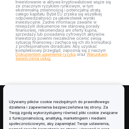
Inwestowanie w aktywa kryptowalutowe wiąże się
ze znacznym ryzykiem rynkowym, w tym
ekstremalną zmiennością i potencjalną utratą
całego kapitału. Bybit EU zrzeka się wszelkiej
odpowiedzialności za jakiekolwiek wyniki
inwestycyjne. Żadne informacje zawarte w
niniejszym dokumencie nie stanowią porady
finansowej, rekomendacji ani oferty kupna,
sprzedaży lub posiadania cyfrowych aktywów.
Inwestorzy powinni niezależnie ocenić swoją
sytuację finansową i zachęca się ich do konsultacji
z profesjonalnymi doradcami. Aby uzyskać
kompleksowy przegląd, zapoznaj się z naszym
Dokumentem ujawnienia ryzyka
oraz
Warunkami
świadczenia usług
.
Informacje
Używamy plików cookie niezbędnych do prawidłowego
działania i zapewnienia bezpieczeństwa tej strony. Za
Usługi
Twoją zgodą wykorzystujemy również pliki cookie związane
z funkcjonalnością, analityką, marketingiem i mediami
społecznościowymi, aby zapamiętać Twoje ustawienia,
Obsługa Klienta