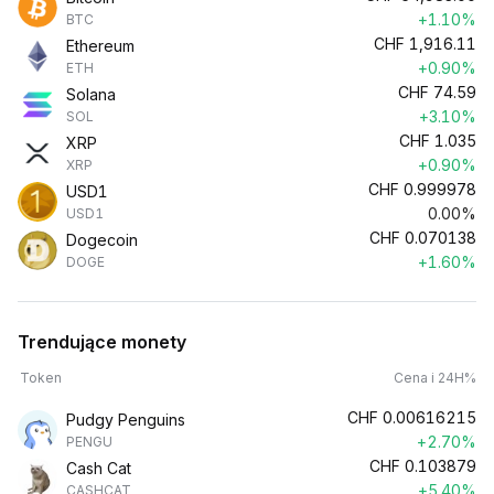
+1.10%
BTC
CHF
1,916.11
Ethereum
+0.90%
ETH
CHF
74.59
Solana
+3.10%
SOL
CHF
1.035
XRP
+0.90%
XRP
CHF
0.999978
USD1
0.00%
USD1
CHF
0.070138
Dogecoin
+1.60%
DOGE
Trendujące monety
Token
Cena i 24H%
CHF
0.00616215
Pudgy Penguins
+2.70%
PENGU
CHF
0.103879
Cash Cat
+5.40%
CASHCAT