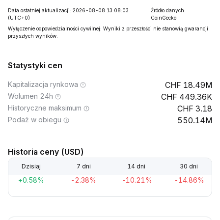
Data ostatniej aktualizacji: 2026-08-08 13:08:03
Źródło danych:
(UTC+0)
CoinGecko
Wyłączenie odpowiedzialności cywilnej: Wyniki z przeszłości nie stanowią gwarancji
przyszłych wyników.
Statystyki cen
Kapitalizacja rynkowa
18.49M
Wolumen 24h
449.36K
Historyczne maksimum
3.18
Podaż w obiegu
550.14M
Historia ceny (USD)
Dzisiaj
7 dni
14 dni
30 dni
+0.58%
-2.38%
-10.21%
-14.86%