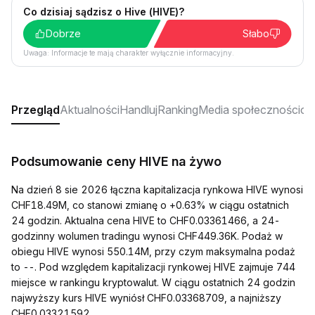
Co dzisiaj sądzisz o Hive (HIVE)?
Dobrze
Słabo
Uwaga: Informacje te mają charakter wyłącznie informacyjny.
Przegląd
Aktualności
Handluj
Ranking
Media społecznościo
Podsumowanie ceny HIVE na żywo
Na dzień 8 sie 2026 łączna kapitalizacja rynkowa HIVE wynosi
CHF18.49M, co stanowi zmianę o +0.63% w ciągu ostatnich
24 godzin. Aktualna cena HIVE to CHF0.03361466, a 24-
godzinny wolumen tradingu wynosi CHF449.36K. Podaż w
obiegu HIVE wynosi 550.14M, przy czym maksymalna podaż
to --. Pod względem kapitalizacji rynkowej HIVE zajmuje 744
miejsce w rankingu kryptowalut. W ciągu ostatnich 24 godzin
najwyższy kurs HIVE wyniósł CHF0.03368709, a najniższy
CHF0.03321592.