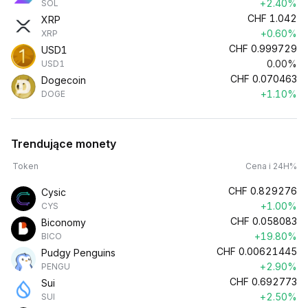
+2.40%
SOL
CHF
1.042
XRP
+0.60%
XRP
CHF
0.999729
USD1
0.00%
USD1
CHF
0.070463
Dogecoin
+1.10%
DOGE
Trendujące monety
Token
Cena i 24H%
CHF
0.829276
Cysic
+1.00%
CYS
CHF
0.058083
Biconomy
+19.80%
BICO
CHF
0.00621445
Pudgy Penguins
+2.90%
PENGU
CHF
0.692773
Sui
+2.50%
SUI