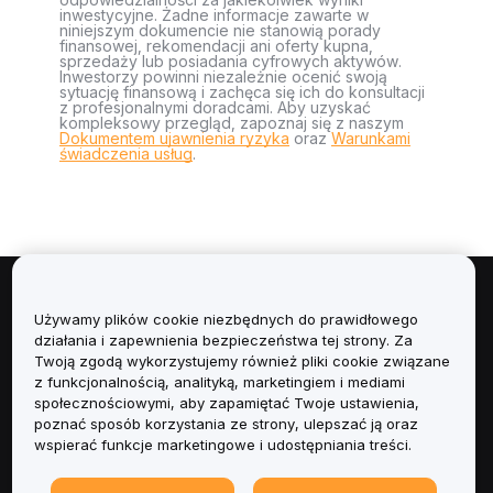
inwestycyjne. Żadne informacje zawarte w
niniejszym dokumencie nie stanowią porady
finansowej, rekomendacji ani oferty kupna,
sprzedaży lub posiadania cyfrowych aktywów.
Inwestorzy powinni niezależnie ocenić swoją
sytuację finansową i zachęca się ich do konsultacji
z profesjonalnymi doradcami. Aby uzyskać
kompleksowy przegląd, zapoznaj się z naszym
Dokumentem ujawnienia ryzyka
oraz
Warunkami
świadczenia usług
.
Informacje
Używamy plików cookie niezbędnych do prawidłowego
działania i zapewnienia bezpieczeństwa tej strony. Za
Usługi
Twoją zgodą wykorzystujemy również pliki cookie związane
z funkcjonalnością, analityką, marketingiem i mediami
społecznościowymi, aby zapamiętać Twoje ustawienia,
Obsługa Klienta
poznać sposób korzystania ze strony, ulepszać ją oraz
wspierać funkcje marketingowe i udostępniania treści.
Produkty