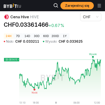
Zarejestruj się
Ceny kryptowalut
Cena Hive HIVE
Cena Hive
HIVE
CHF
CHF0.03361466
+0.67%
24H
7D
14D
30D
60D
200D
1Y
Niski
CHF
0.033211
Wysoki
CHF
0.033625