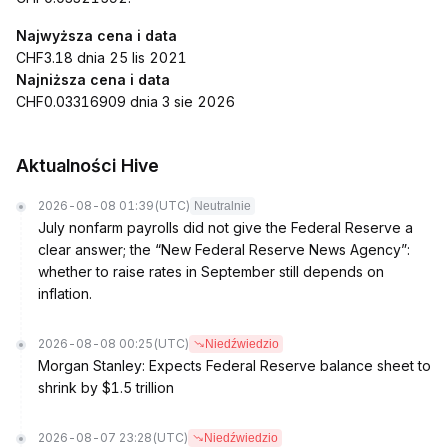
Najwyższa cena i data
CHF3.18 dnia 25 lis 2021
Najniższa cena i data
CHF0.03316909 dnia 3 sie 2026
Aktualności Hive
2026-08-08 01:39
(UTC)
Neutralnie
July nonfarm payrolls did not give the Federal Reserve a
clear answer; the “New Federal Reserve News Agency”:
whether to raise rates in September still depends on
inflation.
2026-08-08 00:25
(UTC)
Niedźwiedzio
Morgan Stanley: Expects Federal Reserve balance sheet to
shrink by $1.5 trillion
2026-08-07 23:28
(UTC)
Niedźwiedzio