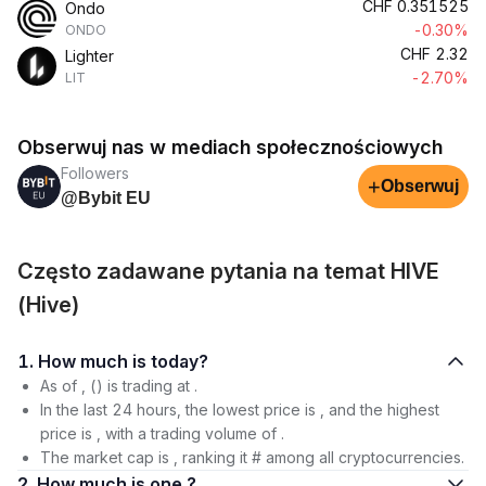
CHF
0.351525
Ondo
-0.30%
ONDO
CHF
2.32
Lighter
-2.70%
LIT
Obserwuj nas w mediach społecznościowych
Followers
+
Obserwuj
@Bybit EU
Często zadawane pytania na temat HIVE
(Hive)
1. How much is today?
As of , () is trading at .
In the last 24 hours, the lowest price is , and the highest
price is , with a trading volume of .
The market cap is , ranking it # among all cryptocurrencies.
2. How much is one ?